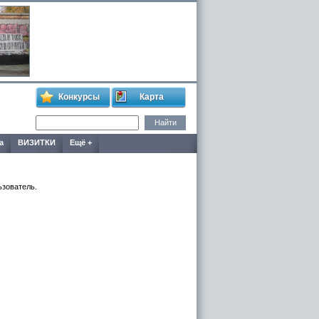
Конкурсы
Карта
а
ВИЗИТКИ
Ещё +
ьзователь.