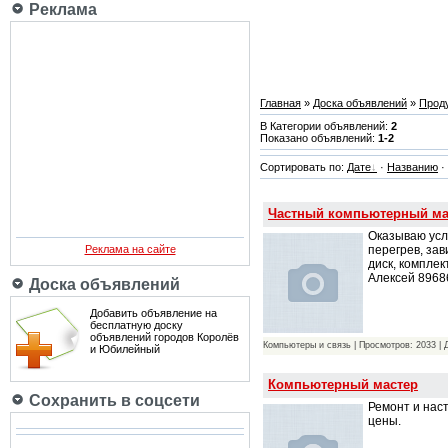
Реклама
Главная
»
Доска объявлений
»
Проду
В Категории объявлений:
2
Показано объявлений:
1-2
Сортировать по:
Дате
·
Названию
·
Частный компьютерный ма
Оказываю усл
перегрев, за
Реклама на сайте
диск, компле
Алексей 896
Доска объявлений
Добавить объявление на
бесплатную доску
объявлений городов Королёв
Компьютеры и связь | Просмотров: 2033 | 
и Юбилейный
Компьютерный мастер
Сохранить в соцсети
Ремонт и нас
цены.