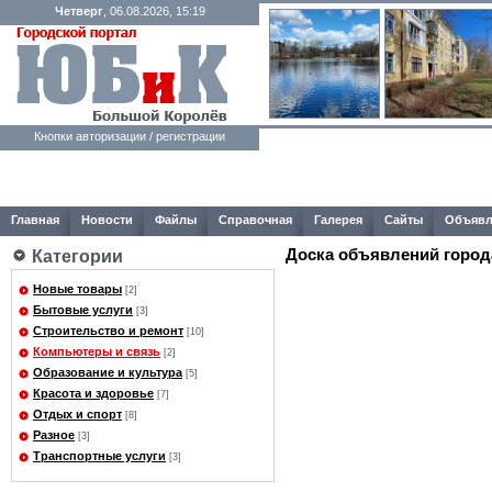
Четверг
, 06.08.2026, 15:19
Кнопки авторизации / регистрации
Главная
Новости
Файлы
Справочная
Галерея
Сайты
Объявл
Доска объявлений город
Категории
Новые товары
[2]
Бытовые услуги
[3]
Строительство и ремонт
[10]
Компьютеры и связь
[2]
Образование и культура
[5]
Красота и здоровье
[7]
Отдых и спорт
[8]
Разное
[3]
Транспортные услуги
[3]