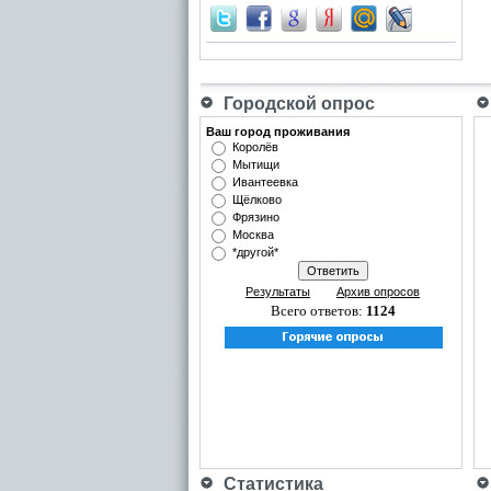
Городской опрос
Ваш город проживания
Королёв
Мытищи
Ивантеевка
Щёлково
Фрязино
Москва
*другой*
Результаты
Архив опросов
Всего ответов:
1124
Статистика