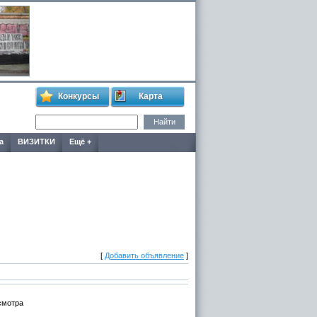
Конкурсы
Карта
а
ВИЗИТКИ
Ещё +
[
Добавить объявление
]
смотра