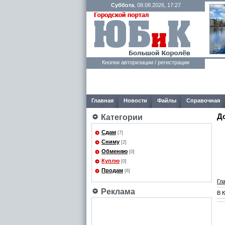
Суббота
, 08.08.2026, 17:27
Кнопки авторизации / регистрации
Главная
Новости
Файлы
Справочная
Д
Категории
Сдам
[7]
Сниму
[2]
Обменяю
[0]
Куплю
[0]
Продам
[6]
Гл
Реклама
В 