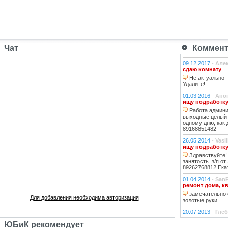
Чат
Коммента
09.12.2017
-
Але
сдаю комнату
Не актуально
Удалите!
01.03.2016
-
Ано
ищу подработк
Работа админис
выходные целый 
одному дню, как 
89168851482
26.05.2014
-
Vasi
ищу подработк
Здравствуйте! 
занятость. з/п от
89262768812 Ека
01.04.2014
-
San
ремонт дома, к
замечательно 
Для добавления необходима авторизация
золотые руки......
20.07.2013
-
Глеб
Работа для фот
ЮБиК рекомендует
Тема интересн