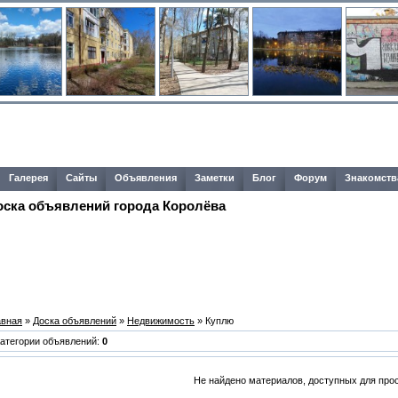
Галерея
Сайты
Объявления
Заметки
Блог
Форум
Знакомств
оска объявлений города Королёва
авная
»
Доска объявлений
»
Недвижимость
» Куплю
Категории объявлений:
0
Не найдено материалов, доступных для про