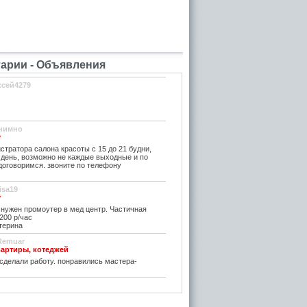
рии - Объявления
ксей4279
нимно
у
тратора салона красоты с 15 до 21 будни,
день, возможно не каждые выходные и по
договоримся. звоните по телефону
lisa19
у
нужен промоутер в мед центр. Частичная
 200 р/час
терина
Remuar
вартиры, котеджей
сделали работу. понравились мастера-
ографа
ая