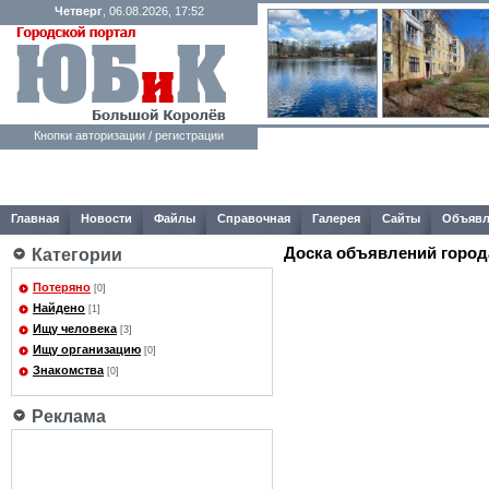
Четверг
, 06.08.2026, 17:52
Кнопки авторизации / регистрации
Главная
Новости
Файлы
Справочная
Галерея
Сайты
Объявл
Доска объявлений город
Категории
Потеряно
[0]
Найдено
[1]
Ищу человека
[3]
Ищу организацию
[0]
Знакомства
[0]
Реклама