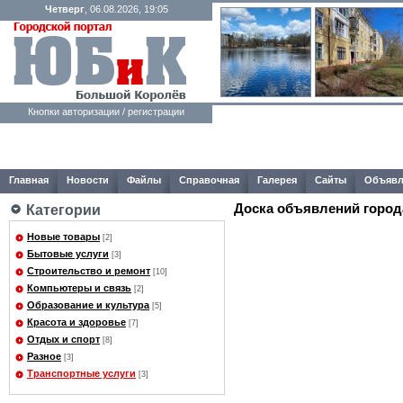
Четверг
, 06.08.2026, 19:05
Кнопки авторизации / регистрации
Главная
Новости
Файлы
Справочная
Галерея
Сайты
Объявл
Доска объявлений город
Категории
Новые товары
[2]
Бытовые услуги
[3]
Строительство и ремонт
[10]
Компьютеры и связь
[2]
Образование и культура
[5]
Красота и здоровье
[7]
Отдых и спорт
[8]
Разное
[3]
Транспортные услуги
[3]