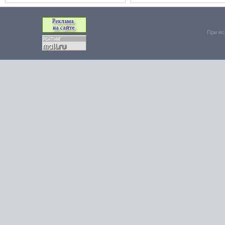
При ис