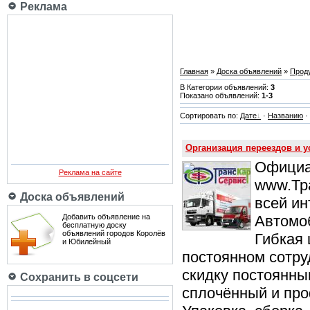
Реклама
Главная
»
Доска объявлений
»
Проду
В Категории объявлений:
3
Показано объявлений:
1-3
Сортировать по:
Дате
·
Названию
·
Организация переездов и у
Официа
Реклама на сайте
www.Тра
Доска объявлений
всей ин
Автомоб
Добавить объявление на
бесплатную доску
объявлений городов Королёв
Гибкая 
и Юбилейный
постоянном сотру
скидку постоянным
Сохранить в соцсети
сплочённый и про