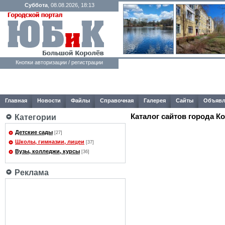
Суббота
, 08.08.2026, 18:13
Кнопки авторизации / регистрации
Главная
Новости
Файлы
Справочная
Галерея
Сайты
Объявл
Каталог сайтов города К
Категории
Детские сады
[27]
Школы, гимназии, лицеи
[37]
Вузы, колледжи, курсы
[36]
Реклама