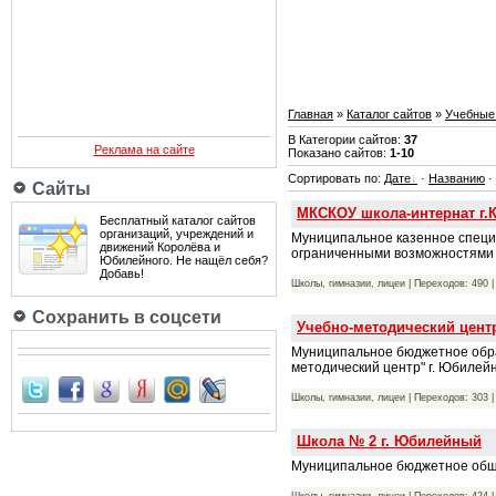
Главная
»
Каталог сайтов
»
Учебные
В Категории сайтов:
37
Реклама на сайте
Показано сайтов:
1-10
Сортировать по:
Дате
·
Названию
·
Сайты
МКСКОУ школа-интернат г.
Бесплатный каталог сайтов
организаций, учреждений и
Муниципальное казенное специ
движений Королёва и
ограниченными возможностями 
Юбилейного. Не нащёл себя?
Добавь!
Школы, гимназии, лицеи | Переходов: 490 
Сохранить в соцсети
Учебно-методический цент
Муниципальное бюджетное обра
методический центр" г. Юбиле
Школы, гимназии, лицеи | Переходов: 303 
Школа № 2 г. Юбилейный
Муниципальное бюджетное общ
Школы, гимназии, лицеи | Переходов: 424 