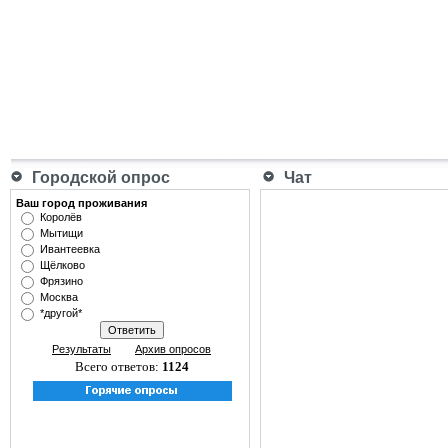
Городской опрос
Чат
Ваш город проживания
Королёв
Мытищи
Ивантеевка
Щёлково
Фрязино
Москва
*другой*
Результаты
Архив опросов
Всего ответов:
1124