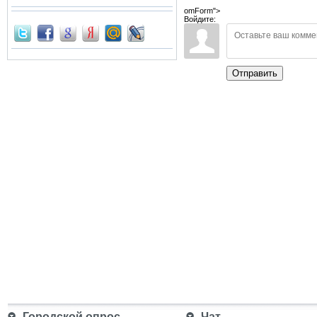
omForm">
Войдите:
Отправить
Городской опрос
Чат