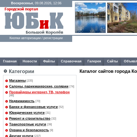
Воскресенье
, 09.08.2026, 12:06
Кнопки авторизации / регистрации
Главная
Новости
Файлы
Справочная
Галерея
Сайты
Объявл
Каталог сайтов города К
Категории
Магазины
[235]
Салоны, парикмахерские, солярии
[74]
Провайдеры интернет, ТВ, телефон
[46]
Недвижимость
[70]
Банки и финансовые услуги
[52]
Юридические услуги
[31]
Ремонт и строительство
[32]
Транспортные услуги
[39]
Охрана и безопасность
[9]
Другие услуги
[237]