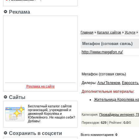
Реклама
Главная
»
Каталог сайтов
»
Услуги
»
Мегафон (сотовая связь)
http://www.megafon.ru/
Мегафон (сотовая связь)
Дилеры:
АльтТелеком
,
Евросет
Реклама на сайте
Дополнительные материалы:
Сайты
Жительница Королева наг
Бесплатный каталог сайтов
организаций, учреждений и
движений Королёва и
Категория:
Провайдеры интернет, Т
Юбилейного. Не нащёл себя?
Добавь!
Переходов:
629
|
Рейтинг:
0.0
/
0
Сохранить в соцсети
Всего комментариев:
0