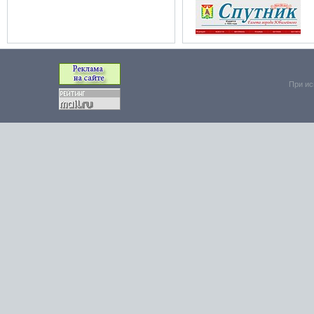
При ис