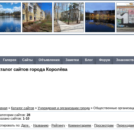
Галерея
Сайты
Объявления
Заметки
Блог
Форум
Знакомств
аталог сайтов города Королёва
авная
»
Каталог сайтов
»
Учреждения и организации города
» Общественные организац
Категории сайтов:
28
казано сайтов:
1-10
ртировать по:
Дате
·
Названию
·
Рейтингу
·
Комментариям
·
Просмотрам
·
Переходам