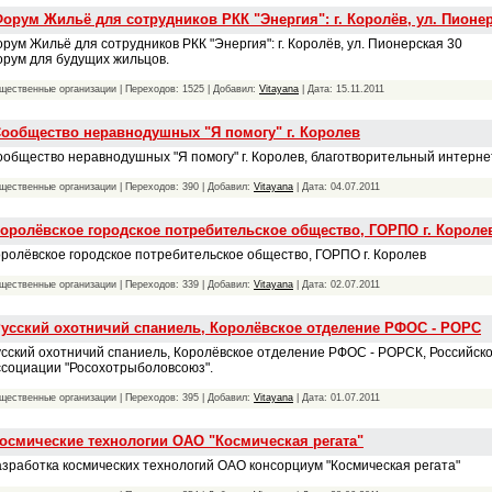
орум Жильё для сотрудников РКК "Энергия": г. Королёв, ул. Пионер
рум Жильё для сотрудников РКК "Энергия": г. Королёв, ул. Пионерская 30
рум для будущих жильцов.
щественные организации | Переходов: 1525 | Добавил:
Vitayana
| Дата:
15.11.2011
ообщество неравнодушных "Я помогу" г. Королев
общество неравнодушных "Я помогу" г. Королев, благотворительный интерне
щественные организации | Переходов: 390 | Добавил:
Vitayana
| Дата:
04.07.2011
оролёвское городское потребительское общество, ГОРПО г. Короле
ролёвское городское потребительское общество, ГОРПО г. Королев
щественные организации | Переходов: 339 | Добавил:
Vitayana
| Дата:
02.07.2011
усский охотничий спаниель, Королёвское отделение РФОС - РОРС
сский охотничий спаниель, Королёвское отделение РФОС - РОРСК, Российск
социации "Росохотрыболовсоюз".
щественные организации | Переходов: 395 | Добавил:
Vitayana
| Дата:
01.07.2011
осмические технологии ОАО "Космическая регата"
зработка космических технологий ОАО консорциум "Космическая регата"