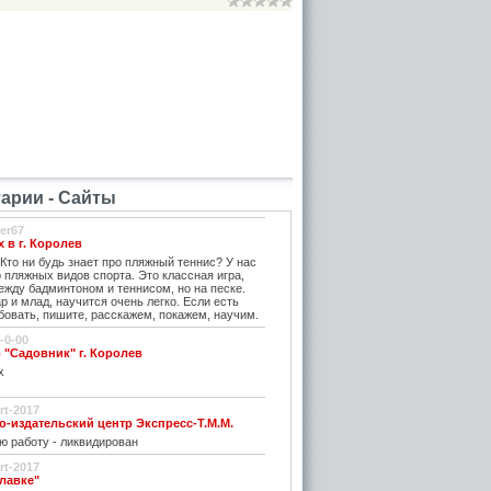
рии - Сайты
er67
 в г. Королев
Кто ни будь знает про пляжный теннис? У нас
 пляжных видов спорта. Это классная игра,
ежду бадминтоном и теннисом, но на песке.
ар и млад, научится очень легко. Если есть
овать, пишите, расскажем, покажем, научим.
-0-00
 "Садовник" г. Королев
х
rt-2017
издательский центр Экспресс-Т.М.М.
ю работу - ликвидирован
rt-2017
славке"