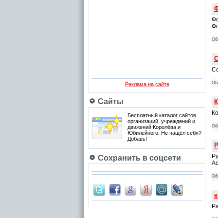
Ф
Фо
Фо
Об
С
Со
Об
Реклама на сайте
Сайты
К
Ко
Бесплатный каталог сайтов
организаций, учреждений и
Об
движений Королёва и
Юбилейного. Не нащёл себя?
Добавь!
Р
Ру
Сохранить в соцсети
Ас
Об
к
Ра