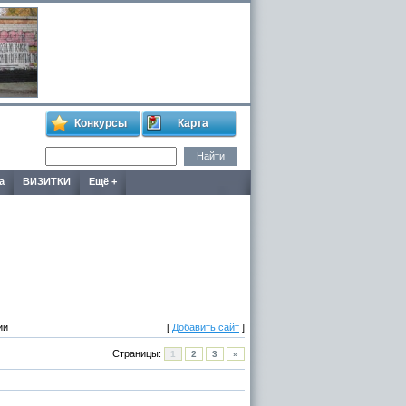
Конкурсы
Карта
а
ВИЗИТКИ
Ещё +
ии
[
Добавить сайт
]
Страницы:
1
2
3
»