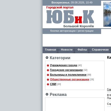
Воскресенье
, 09.08.2026, 10:49
Кнопки авторизации / регистрации
Главная
Новости
Файлы
Справочная
К
Категории
Учреждения города
[40]
Городские организации
[32]
Больницы и поликлиники
[68]
Общественные организации
[28]
СМИ
[20]
Гл
Реклама
В 
По
Со