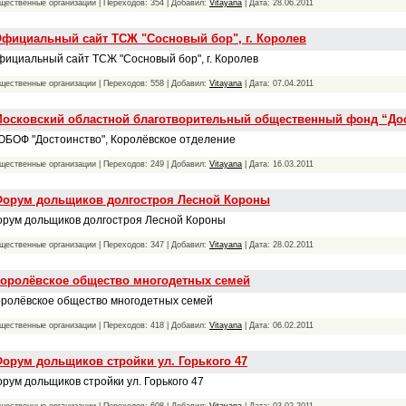
щественные организации | Переходов: 354 | Добавил:
Vitayana
| Дата:
28.06.2011
фициальный сайт ТСЖ "Сосновый бор", г. Королев
ициальный сайт ТСЖ "Сосновый бор", г. Королев
щественные организации | Переходов: 558 | Добавил:
Vitayana
| Дата:
07.04.2011
осковский областной благотворительный общественный фонд “До
БОФ "Достоинство", Королёвское отделение
щественные организации | Переходов: 249 | Добавил:
Vitayana
| Дата:
16.03.2011
орум дольщиков долгостроя Лесной Короны
орум дольщиков долгостроя Лесной Короны
щественные организации | Переходов: 347 | Добавил:
Vitayana
| Дата:
28.02.2011
оролёвское общество многодетных семей
оролёвское общество многодетных семей
щественные организации | Переходов: 418 | Добавил:
Vitayana
| Дата:
06.02.2011
орум дольщиков стройки ул. Горького 47
рум дольщиков стройки ул. Горького 47
щественные организации | Переходов: 608 | Добавил:
Vitayana
| Дата:
03.02.2011