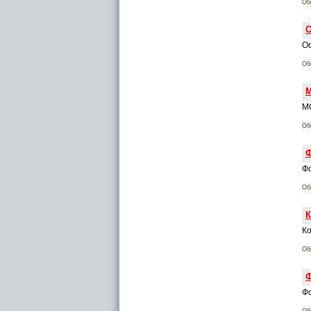
Об
О
Оф
Об
М
МО
Об
Ф
Ф
Об
К
К
Об
Ф
Фо
Об