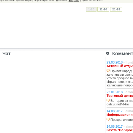
1-10
11-20
21-28
Чат
Коммента
29.03.2018
-
hunt
Активный отдых
Привет народ! 
же открыли центр
что то среднее м
Играют все, и ст
желающие попроб
22.01.2018
-
dron
Торговый центр
Вот один из ни
catcut.net/R4re
14.08.2017
-
alma
Информационно-
Прекратил сво
14.08.2017
-
alma
Газета "По Яро