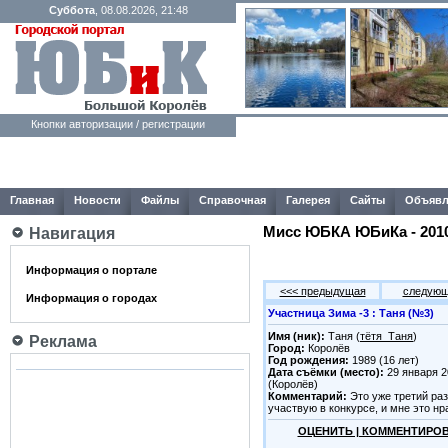
Суббота
, 08.08.2026, 21:48
Кнопки авторизации / регистрации
Главная
Новости
Файлы
Справочная
Галерея
Сайты
Объявл
Мисс ЮБКА ЮБиКа - 2010 
Навигация
Информация о портале
<<< предыдущая
следующ
Информация о городах
Участница Зима -3 : Таня (№3)
Имя (ник):
Таня (
тётя_Таня
)
Реклама
Город:
Королёв
Год рождения:
1989 (16 лет)
Дата съёмки (место):
29 января 2
(Королёв)
Комментарий:
Это уже третий раз
участвую в конкурсе, и мне это нр
ОЦЕНИТЬ | КОММЕНТИРО