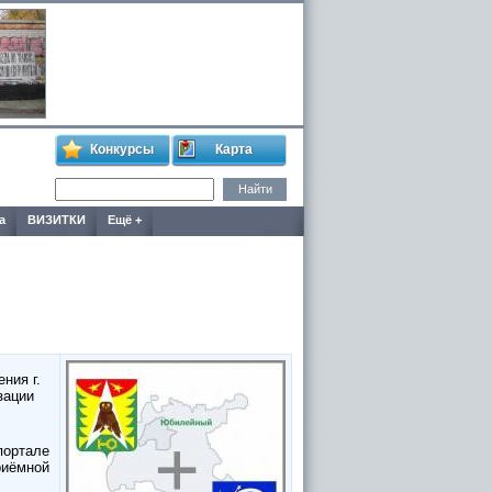
Конкурсы
Карта
а
ВИЗИТКИ
Ещё +
ния г.
зации
портале
риёмной