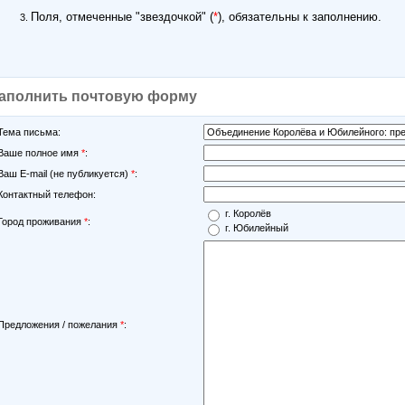
Поля, отмеченные "звездочкой" (
*
), обязательны к заполнению.
аполнить почтовую форму
Тема письма:
Ваше полное имя
*
:
Ваш E-mail (не публикуется)
*
:
Контактный телефон:
г. Королёв
Город проживания
*
:
г. Юбилейный
Предложения / пожелания
*
: