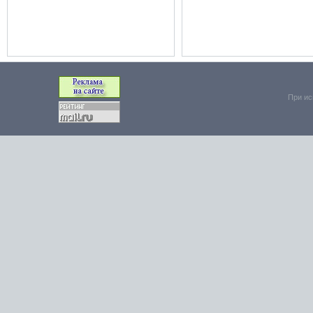
При ис