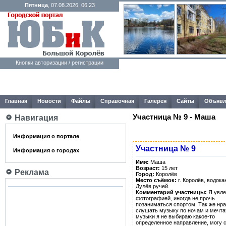
Пятница
, 07.08.2026, 06:23
Кнопки авторизации / регистрации
Главная
Новости
Файлы
Справочная
Галерея
Сайты
Объявл
Участница № 9 - Маша
Навигация
Информация о портале
Участница № 9
Информация о городах
Имя:
Маша
Возраст:
15 лет
Реклама
Город:
Королёв
Место съёмок:
г. Королёв, водока
Дулёв ручей.
Комментарий участницы:
Я увле
фотографией, иногда не прочь
позаниматься спортом. Так же нр
слушать музыку по ночам и мечта
музыки я не выбираю какое-то
определенное направление, могу 