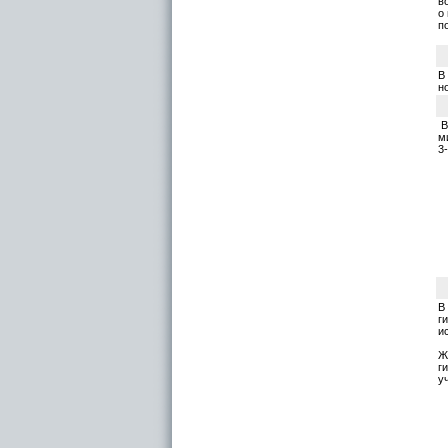
в
о
п
В
н
В
м
3
В
г
и
Ж
г
у