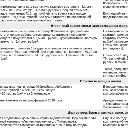
Юбилейном – 71,
инимальная цена на 1-комнатную квартиру составляет 3,1 млн.
монолитно-кирпи
ублей, на 2-комнатную – 4,2 млн. рублей. Средняя стоимость
вадратного метра 71,6 тыс. рублей, в то время как в городе
Вся подробная и
оролев – 69,4 тыс. рублей. Все дома строятся по современной
представлена на
ехнологии монолитно-кирпичной постройки.
Вторичный рынок жилья (информация на февра
а вторичном рынке жилья в городе Юбилейном предложений
На вторичном ры
остаточно для выбора. 1-комнатная квартира в «хрущевке»
квартир также д
бойдется покупателям в 2,5 млн. рублей, двухкомнатные квартиры
квартиру составл
тартуют от 3,4 млн. рублей.
рублей за совре
Стоимость двухк
римерная стоимость 1 квадратного метра на вторичном рынке
(«хрущевки»).
оставляет 79,2 тыс. рублей. Для сравнения, в г. Королев – 80,2 тыс.
ублей, в г. Ивантеевка – 61 тыс. рублей, и в г. Пушкино - 66.1 тыс.
Стоимость 1 ква
ублей.
79 тыс. рублей. 
рублей, в Мытища
Также, среди пр
площадью около 
которые обойдутс
Стоимость аренды жилья
ренда квартиры в городе Юбилейном обойдется в
В городе Короле
5 тыс. рублей в месяц за 1-комнатную
комнат в общежи
5-20 тыс. рублей – за 2-комнатную.
комфортабельных
ены указаны на период февраля 2010 года
Аренда комнаты 
1-комнатная квар
2-комнатная – от
Долгострои. Ввод в эксплуатацию, сн
а сегодняшний день самый крупный долгострой Подмосковья это
Еще в 2005 году
илой комплекс «Лесная Корона» на ул. Тихонравова.
комплекса «Олим
троительство комплекса остановлено в 2007 году на стадии
Комплекс был го