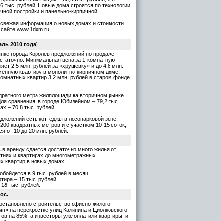
6 тыс. рублей. Новые дома строятся по технологии
чной постройки и панельно-кирпичной.
 свежая информация о новых домах и стоимости
 сайте www.1dom.ru.
ль 2010 года)
нке города Королев предложений по продаже
остаточно. Минимальная цена за 1-комнатную
яет 2,5 млн. рублей за «хрущевку» и до 4,8 млн.
менную квартиру в монолитно-кирпичном доме.
омнатных квартир 3,2 млн. рублей в старом фонде
дратного метра жилплощади на вторичном рынке
Для сравнения, в городе Юбилейном – 79,2 тыс.
х – 70,8 тыс. рублей.
едложений есть коттеджы в лесопарковой зоне,
200 квадратных метров и с участком 10-15 соток,
я от 10 до 20 млн. рублей.
в в аренду сдается достаточно много жилья от
тиях и квартирах до многометражных
 квартир в новых домах.
обойдется в 9 тыс. рублей в месяц.
тира – 15 тыс. рублей
 18 тыс. рублей.
ос.
 остановлено строительство офисно-жилого
п» на перекрестке улиц Калинина и Циолковского.
тов на 85%, а инвесторы уже оплатили квартиры и