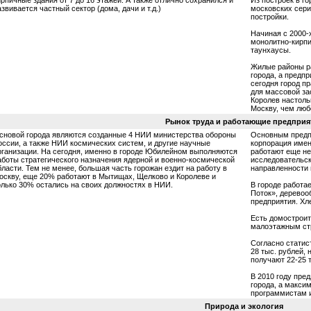
азвивается частный сектор (дома, дачи и т.д.)
московских сери
постройки.
Начиная с 2000-
монолитно-кирпи
таунхаусы.
Жилые районы ра
города, а предп
сегодня город п
для массовой за
Королев настоль
Москву, чем люб
Рынок труда и работающие предприя
сновой города являются созданные 4 НИИ министерства обороны
Основным предп
оссии, а также НИИ космических систем, и другие научные
корпорация имен
рганизации. На сегодня, именно в городе Юбилейном выполняются
работают еще не
аботы стратегического назначения ядерной и военно-космической
исследовательск
бласти. Тем не менее, большая часть горожан ездит на работу в
направленности 
оскву, еще 20% работают в Мытищах, Щелково и Королеве и
олько 30% остались на своих должностях в НИИ.
В городе работа
Поток», деревоо
предприятия. Хл
Есть домостроит
малоэтажным ст
Согласно статис
28 тыс. рублей, 
получают 22-25 
В 2010 году пре
города, а макси
программистам 
Природа и экология