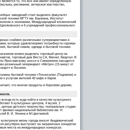
е является то, что все они имеют определенную
(музыка, рисование, актерское мастерство,
ебных заведений стоит выделить факультет
ской техники МГТУ им. Баумана, Институт
иологии и экономики, Международный космический
 Циолковского и 6 учреждений профессионального
хорошо снабжен различными супермаркетами и
ами, которые удовлетворяют потребности горожан
ания, бытовой химии, одежде и бытовой технике.
агазинов можно выделить торговый центр на
навтов, торговый дом Веста СА, Магнит, Квартал. В
 по Ярославскому шоссе в Северянине находится
во-розничный гипермаркет «Метро» (15 минут от
смарт» в Лосинке.
агазины бытовой техники «Техносила» (Подлипки) и
же к услугам жителей 40 кафе и баров.
читают, что многие продукты в Королеве дороже,
ности.
 всегда есть куда пойти в качестве культурного
ботают 6 культурных центров, 4 музея, 2
, центры детского творчества, театральные студии.
ет филиал национальной библиотеки им. Н.
узей В. И. Ленина и М.Цветаевой.
 культурную жизнь города вносит Академический
 он регулярно выступает на заграничных концертах
овые места на международных конкурсах.