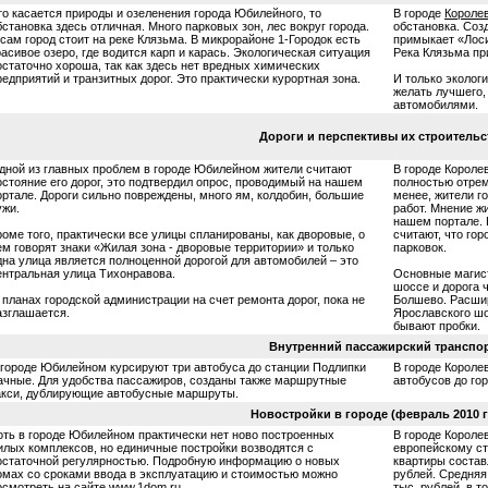
то касается природы и озеленения города Юбилейного, то
В городе
Короле
бстановка здесь отличная. Много парковых зон, лес вокруг города.
обстановка. Созд
 сам город стоит на реке Клязьма. В микрорайоне 1-Городок есть
примыкает «Лоси
расивое озеро, где водится карп и карась. Экологическая ситуация
Река Клязьма пр
остаточно хороша, так как здесь нет вредных химических
редприятий и транзитных дорог. Это практически курортная зона.
И только эколог
желать лучшего, 
автомобилями.
Дороги и перспективы их строительс
дной из главных проблем в городе Юбилейном жители считают
В городе Короле
остояние его дорог, это подтвердил опрос, проводимый на нашем
полностью отрем
ортале. Дороги сильно повреждены, много ям, колдобин, большие
менее, жители г
ужи.
работ. Мнение ж
нашем портале. 
роме того, практически все улицы спланированы, как дворовые, о
считают, что гор
ем говорят знаки «Жилая зона - дворовые территории» и только
парковок.
дна улица является полноценной дорогой для автомобилей – это
ентральная улица Тихонравова.
Основные магист
шоссе и дорога 
 планах городской администрации на счет ремонта дорог, пока не
Болшево. Расшир
азглашается.
Ярославского шо
бывают пробки.
Внутренний пассажирский транспо
 городе Юбилейном курсируют три автобуса до станции Подлипки
В городе Короле
ачные. Для удобства пассажиров, созданы также маршрутные
автобусов до го
акси, дублирующие автобусные маршруты.
Новостройки в городе (февраль 2010 г
оть в городе Юбилейном практически нет ново построенных
В городе Короле
илых комплексов, но единичные постройки возводятся с
европейскому ст
остаточной регулярностью. Подробную информацию о новых
квартиры составл
омах со сроками ввода в эксплуатацию и стоимостью можно
рублей. Средняя
осмотреть на сайте www.1dom.ru.
тыс. рублей, в т