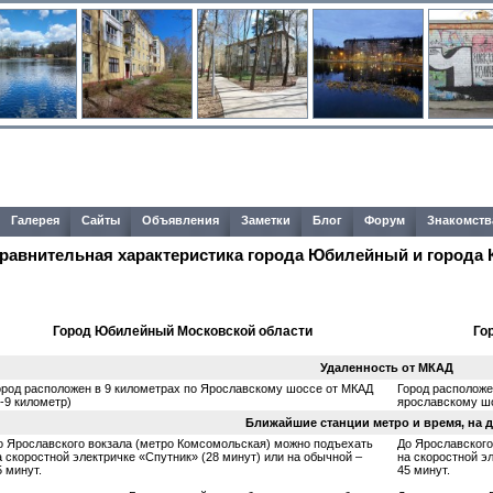
Галерея
Сайты
Объявления
Заметки
Блог
Форум
Знакомств
равнительная характеристика города Юбилейный и города 
Город Юбилейный Московской области
Го
Удаленность от МКАД
ород расположен в 9 километрах по Ярославскому шоссе от МКАД
Город расположе
7-9 километр)
ярославскому шо
Ближайшие станции метро и время, на 
о Ярославского вокзала (метро Комсомольская) можно подъехать
До Ярославского
а скоростной электричке «Спутник» (28 минут) или на обычной –
на скоростной э
5 минут.
45 минут.