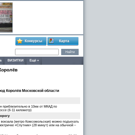
Конкурсы
Карта
а
ВИЗИТКИ
Ещё +
Королёв
род Королёв Московской области
н приблизительно в 10км от МКАД по
ссе (6-11 километр)
дорогу
 вокзала (метро Комсомольская) можно подъехать
лектричке «Спутник» (28 минут) или на обычной –