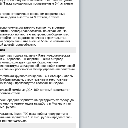
й. Также сохранились послевоенные 3-4 этажные
х годов, строились в основном современные
чные дома высотой от 9 этажей, а также
сположены достаточно компактно в центре
риятия и заводы расположены на окраинах. На
рактически полностью застроен, свободных мест
стройки нет, ведется точечное строительство.
ко современен, что внешне больше напоминает
ой другой город области.
тия
риятием города является Ракетно-космическая
и С. Королева – «Энергия». Также в городе
сколько конструкторских бюро, научно-
их института авиационной, военной и космической
и главный российский Центр управления полетами.
ет филиал крупного концерна ЗАО «Альфа Лаваль
брабатывающие, строительные и текстильные
еб завод и производство колбасных изделий.
ельный комбинат ДСК-160, который занимается
роительством.
тике, средняя зарплата на предприятиях города до
но многие жители ездят на работу в Москву и там
тыс. рублей.
длагалось более 700 вакансий на предприятиях
мальная зарплата в 100 тыс. рублей предлагалась
и топ-менеджерам.