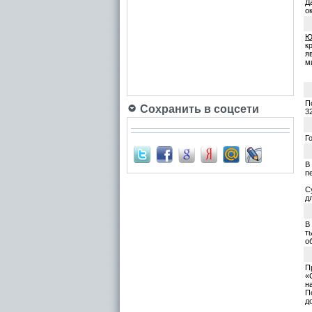
Д
о
Ю
к
я
м
П
Сохранить в соцсети
3
Г
В
п
С
д
В
т
о
П
«
н
П
д