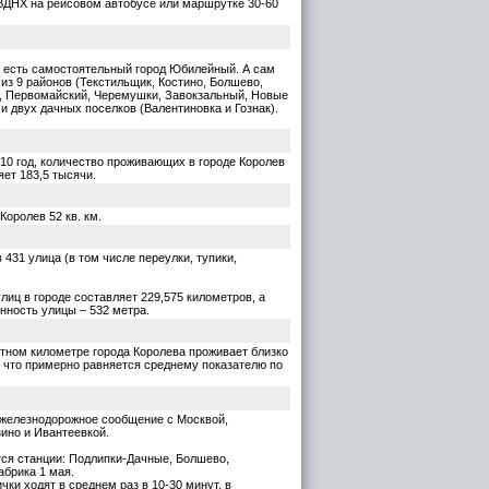
ВДНХ на рейсовом автобусе или маршрутке 30-60
есть самостоятельный город Юбилейный. А сам
 из 9 районов (Текстильщик, Костино, Болшево,
, Первомайский, Черемушки, Завокзальный, Новые
 и двух дачных поселков (Валентиновка и Гознак).
10 год, количество проживающих в городе Королев
яет 183,5 тысячи.
Королев 52 кв. км.
 431 улица (в том числе переулки, тупики,
лиц в городе составляет 229,575 километров, а
нность улицы – 532 метра.
тном километре города Королева проживает близко
к, что примерно равняется среднему показателю по
 железнодорожное сообщение с Москвой,
ино и Ивантеевкой.
тся станции: Подлипки-Дачные, Болшево,
абрика 1 мая.
чки ходят в среднем раз в 10-30 минут, в