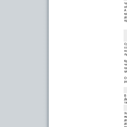
Ч
о
А
к
д
п
О
с
п
л
К
ч
о
ц
О
р
В
Д
т
Х
ж
д
д
п