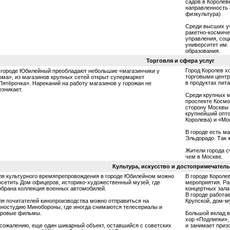
садов в Королев
направленность 
физкультура)
Среди высших уч
ракетно-космиче
управления, соц
университет им.
образования.
Торговля и сфера услуг
Город Королев 
 городе Юбилейный преобладают небольшие «магазинчики у
торговыми центр
ома», из магазинов крупных сетей открыт супермаркет
в продуктах пит
Пятёрочка». Нареканий на работу магазинов у горожан не
озникает.
Среди крупных м
проспекте Космо
сторону Москвы
крупнейший опто
Королева) и «Мо
В городе есть м
Эльдорадо. Так 
Жители города с
чем в Москве.
Культура, искусство и достопримечатель
ля культурного времяпрепровождения в городе Юбилейном можно
В городе Королев
осетить Дом офицеров, историко-художественный музей, где
мероприятия. Ра
обрана коллекция военных автомобилей.
концертных зала
В городе работа
ля почитателей кинопроизводства можно отправиться на
Крупской, дом-м
иностудию Минобороны, где иногда снимаются телесериалы и
гровые фильмы.
Большой вклад в
хор «Подлипки»,
 сожалению, еще один шикарный объект, оставшийся с советских
и занимает приз