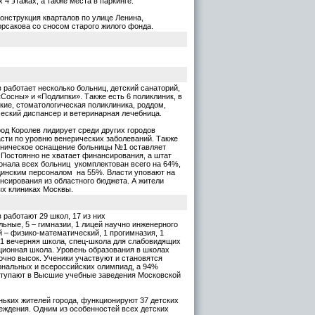
4 этажах, а также места в паркинге.
онструкция кварталов по улице Ленина,
орсакова со сносом старого жилого фонда.
в работает несколько больниц, детский санаторий,
Сосны» и «Подлипки». Также есть 6 поликлиник, в
ские, стоматологическая поликлиника, роддом,
еский диспансер и ветеринарная лечебница.
род Королев лидирует среди других городов
сти по уровню венерических заболеваний. Также
хническое оснащение больницы №1 оставляет
 Постоянно не хватает финансирования, а штат
онала всех больниц укомплектован всего на 64%,
инским персоналом на 55%. Власти уповают на
нсирования из областного бюджета. А жители
ых клиниках Москвы.
 работают 29 школ, 17 из них
ьные, 5 – гимназии, 1 лицей научно инженерного
й – физико-математический, 1 прогимназия, 1
 1 вечерняя школа, спец-школа для слабовидящих
кционная школа. Уровень образования в школах
очно высок. Ученики участвуют и становятся
нальных и всероссийских олимпиад, а 94%
ступают в Высшие учебные заведения Московской
ьких жителей города, функционируют 37 детских
ждения. Одним из особенностей всех детских