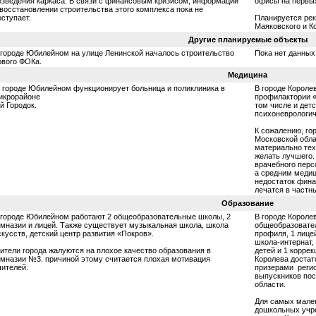
озведения каркаса. В связи с финансовым кризисом, информации
офисы на первых 
 восстановлении строительства этого комплекса пока не
оступает.
Планируется рек
Маяковского и К
Другие планируемые объекты
 городе Юбилейном на улице Ленинской началось строительство
Пока нет данных
ового ФОКа.
Медицина
 городе Юбилейном функционирует больница и поликлиника в
В городе Короле
икрорайоне
профилактории «
-й Городок.
том числе и дет
психоневрологич
К сожалению, го
Московской обла
материально те
желать лучшего.
врачебного перс
а средним медиц
недостаток фина
лечатся в частн
Образование
 городе Юбилейном работают 2 общеобразовательные школы, 2
В городе Королев
имназии и лицей. Также существует музыкальная школа, школа
общеобразовател
скусств, детский центр развития «Покров».
профиля, 1 лице
школа-интернат,
ители города жалуются на плохое качество образования в
детей и 1 корре
имназии №3. причиной этому считается плохая мотивация
Королева достат
чителей.
призерами регио
выпускников по
области.
Для самых мален
дошкольных учре