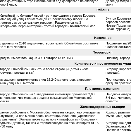
алее до станции метро Ботанический сад добираться на автобусе
Далее до метро 
коло 1 часа.
минут
Районы
билейный
по большей своей части находится в городе Королев,
Внутри
Королева
роме одной улицы прилегающей к Ярославскому шоссе, но
Королев состоит
вляется самостоятельным городом. Разделяется на 3
Новые Подлипки
икрорайона: первый второй и третий Городок и Комитетский лес
Горки, Куракино)
Население
о данным на 2010 год количество жителей Юбилейного составляет
По данным на 20
2,5 тысяч человек.
человек составл
Территория
ород занимает площадь в 300 Гектаров (3 кв. км.)
Площадь города 
Количество и протяженность улиц
 городе Юбилейном насчитано всего 24 улицы (в том числе
В городе Королев
ереулки, проезды и т.д.)
проезды).
уммарная протяженность улиц 15,240 километров, а средняя
Протяженность у
лина улицы 635 метров.
средняя протяже
Плотность населения
 городе Юбилейном на 1 квадратном километре проживает 2,08
На одном квадра
ыс. человек, что меньше средних показателей по Московской
3,4 тыс. челове
бласти.
области.
Железнодорожные станции
рямое сообщение с Москвой обеспечивает скоростная электричка
Хорошо развито
Спутник», на нее можно сесть со станции Болшево (Фрязинское
Мытищами, Фряз
аправление). Жители также пользуются платформами Болшево и
одлипки-Дачные, так как интервал поездов на этих станциях от 15
В городе находя
о 30 минут.
Валентиновка, Ф
Поезда и электри