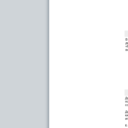
В
д
«
в
Д
п
с
Д
к
и
К