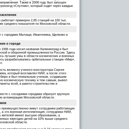
направления. Также в 2008 году был запущен
тропоезд «Спутник», который ходит через каждые
 населения
 работает примерно 2,85 станций на 100 тыс.
иже среднего показателя по Московской области.
т с городами Мытищи, Ивантеевка, Щелково и
ние о городе
о 1996 года носил название Калининград и был
ской и оборонной промышленности России. Здесь
сь лучшие умы в области космических и военных
есь разрабатывались орбитальные станции «Мир»,
».
честь великого ученого-конструктора Сергея
ева, который возглавлял НИИ, а после этого
 бюро и был гениальным ученым, создавшим
но-космическую технику и тем самым, вывел
анеты всей, в ракето-строительстве и
месте с соседними городами образует крупную
ю агломерацию Московской области.
омов
в преимущественно живут сотрудники работающих
, а это военная интеллигенция, сотрудники НИИ,
 жителей имеют высшее образование, а
енных ежегодно детей на 10% выше среднего
осковской области.
ороде преобладают панельные 9-16 этажные дома