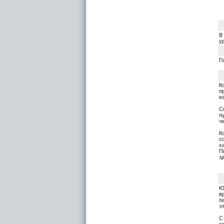
В
у
Г
К
п
к
С
п
ч
К
с
х
П
з
Ю
в
п
э
С
к