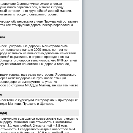
в
довольно благополучная экологическая
ано много парковых зон, а также к городу
ный остров» - это крупнейший лесной массив.
имыкает к городу с северной стороны.
ическая обстановка на улице Пионерской оставляет
так как это крупная дорога, всегда переполнена
тва
в все центральные дороги и магистрали были
онтированы в начале 2000 годов, но, тем не
орода остались не полностью довольны качеством
ителей выразилось в опросе, проведенном на
В ходе этого опроса выяснилось, что 64% жителей
оду не хватает качественных дорог, а главное,
рали города: на въезде со стороны Ярославского
через железнодорожные пути возле станции
ение дороги планируется на участке
ссе со стороны МКАД до Мытищ, так как там часто
рт
в постоянно курсируют 20 городских и пригородных
родов Мытищи, Пушкино и Щелково.
ода)
в регулярно возводятся новые жилые комплексы по
андарту. Минимальная стоимость 1-комнатной
яет 3,1 млн. рублей, 2-комнатной – 3,8 млн.
 стоимость 1 квадратного метра в новострое 69,4
о время как в Мытищах – 60,9 тыс. рублей, а в