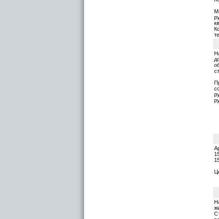
М
р
к
К
т
Н
д
о
с
П
с
р
р
А
1
1
Ц
Н
ж
С