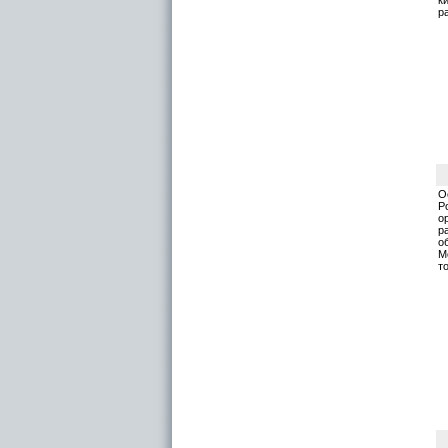
р
О
Р
о
р
о
М
т