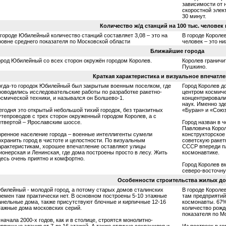
зависимости от 
скоростной элек
30 минут.
Количество ж/д станций на 100 тыс. человек
 городе Юбилейный количество станций составляет 3,08 – это на
В городе Королев
ровне среднего показателя по Московской области
человек – это н
Ближайшие города
ород Юбилейный со всех сторон окружён городом Королев.
Королев граничи
Пушкино.
Краткая характеристика и визуальное впечатле
огда-то городок Юбилейный был закрытым военным поселком, где
Город Королев д
роводились исследовательские работы по разработке ракетно-
центром космиче
осмической техники, и назывался он Болшево-1.
концентрировали
наук. Именно зд
егодня это открытый небольшой тихий городок, без транзитных
«Буран» и «Союз
утепроводов с трех сторон окруженный городом Королев, а с
етвертой – Ярославским шоссе.
Город назван в 
Павловича Корол
оренное население города – военные интеллигенты сумели
конструкторское
охранить город в чистоте и целостности. По визуальным
советскую ракет
арактеристикам, хорошее впечатление оставляют улицы
СССР впереди пл
ионерская и Ленинская, где дома построены просто в лесу. Жить
космонавтике.
десь очень приятно и комфортно.
Город Королев в
северо-восточну
Особенности строительства жилых д
билейный - молодой город, а потому старых домов сталинских
В городе Короле
ремен там практически нет. В основном построены 5-10 этажные
там предприятий
анельные дома, также присутствуют блочные и кирпичные 12-16
космонавты. 67%
тажные дома московских серий.
количество рожд
показателя по М
 начала 2000-х годов, как и в столице, строятся монолитно-
ирпичные здания от 7 до 16 этажей. А также отлично сохранился и
Из построек в г