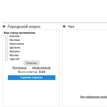
Городской опрос
Чат
Ваш город проживания
Королёв
Мытищи
Ивантеевка
Щёлково
Фрязино
Москва
*другой*
Результаты
Архив опросов
Всего ответов:
1124
Для добавления необ