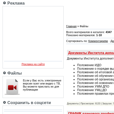
Реклама
Главная
» Файлы
Всего материалов в каталоге:
4347
Показано материалов:
1-10
Сортировать по:
Комментариям
·
Да
Документы Института допол
Документы Института дополните
Реклама на сайте
Положение ИДО
Положение о порядке вы
Положение об итоговой 
Файлы
Положение об обучении 
Положение об организац
Если у Вас есть электронные
Положение об освоении 
версии газет или видео с ТВ,
Положение УММ ДПО
Вы можете прислать их для
публикации
Положение УМЦ ДО
Положения правилах пр
Сохранить в соцсети
Документы | Просмотров: 6133 | Загрузок: 
ГРАФИК планового профила