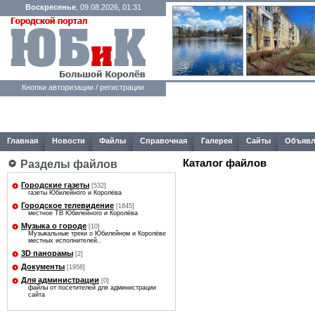
Воскресенье
, 09.08.2026, 01:31
Кнопки авторизации / регистрации
Главная
Новости
Файлы
Справочная
Галерея
Сайты
Объявл
Каталог файлов
Разделы файлов
Городские газеты
[532]
газеты Юбилейного и Королёва
Городское телевидение
[1845]
местное ТВ Юбилейного и Королёва
Музыка о городе
[10]
Музыкальные треки о Юбилейном и Королёве
местных исполнителей..
3D панорамы
[2]
Документы
[1958]
Для администрации
[0]
файлы от посетителей для администрации
сайта