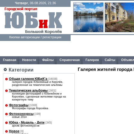
Четверг
, 06.08.2026, 21:36
Кнопки авторизации / регистрации
Главная
Новости
Файлы
Справочная
Галерея
Сайты
Объявл
Галерея жителей города
Категории
Общая галерея ЮБиК'a
[16038]
галерея городов Юбилейный и Королёв,
разделенная на тематические альбомы
Тематические альбомы
[2401]
коллекции фотографий о Юбилейном и
Королёве, сделанные жителями города на
конкретную тему
Фотографы
[1008]
Фотографы города Королёва
Фотоконкурсы
[199]
новые 2014
Юбка - Модель - Дети
[345]
архив фотоконкурсов
Новое
[0]