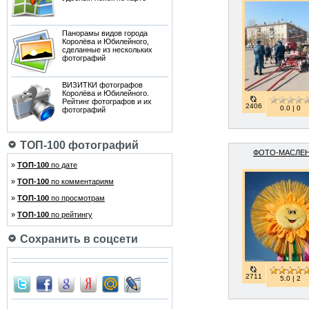
Панорамы видов города
Королёва и Юбилейного,
сделанные из нескольких
фотографий
ВИЗИТКИ фотографов
Королёва и Юбилейного.
Рейтинг фотографов и их
2406
0.0 | 0
фотографий
ТОП-100 фотографий
ФОТО-МАСЛЕ
»
ТОП-100
по дате
»
ТОП-100
по комментариям
»
ТОП-100
по просмотрам
»
ТОП-100
по рейтингу
Сохранить в соцсети
2711
5.0 | 2