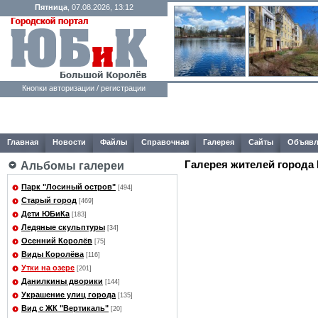
Пятница
, 07.08.2026, 13:12
Кнопки авторизации / регистрации
Главная
Новости
Файлы
Справочная
Галерея
Сайты
Объявл
Галерея жителей города
Альбомы галереи
Парк "Лосиный остров"
[494]
Старый город
[469]
Дети ЮБиКа
[183]
Ледяные скульптуры
[34]
Осенний Королёв
[75]
Виды Королёва
[116]
Утки на озере
[201]
Данилкины дворики
[144]
Украшение улиц города
[135]
Вид с ЖК "Вертикаль"
[20]