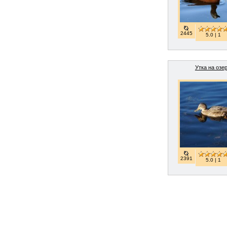
2445
5.0 | 1
Утка на озе
2391
5.0 | 1