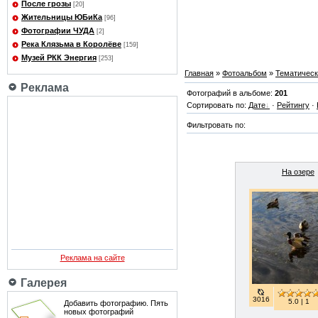
После грозы
[20]
Жительницы ЮБиКа
[96]
Фотографии ЧУДА
[2]
Река Клязьма в Королёве
[159]
Музей РКК Энергия
[253]
Главная
»
Фотоальбом
»
Тематичес
Реклама
Фотографий в альбоме:
201
Сортировать по:
Дате
·
Рейтингу
·
Фильтровать по:
На озере
Реклама на сайте
Галерея
3016
5.0 | 1
Добавить фотографию. Пять
новых фотографий