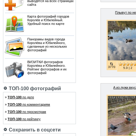
выводятся на всех страницах
сайта
Плывут по н
Карта фотографий городов
Королёв и Юбилейный.
Удобный поиск по карте
Панорамы видов города
Королёва и Юбилейного,
сделанные из нескольких
фотографий
ВИЗИТКИ фотографов
Королёва и Юбилейного.
3770
5.0 | 2
Рейтинг фотографов и их
фотографий
А из лужи вку
ТОП-100 фотографий
»
ТОП-100
по дате
»
ТОП-100
по комментариям
»
ТОП-100
по просмотрам
»
ТОП-100
по рейтингу
Сохранить в соцсети