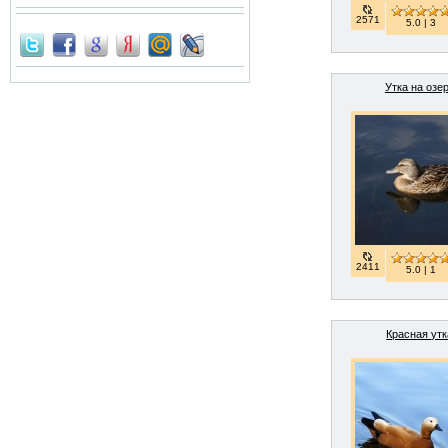
2571
5.0 | 3
Утка на озе
2411
5.0 | 1
Красная утк