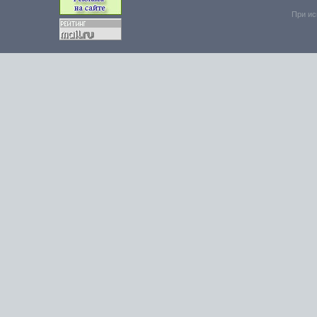
При ис