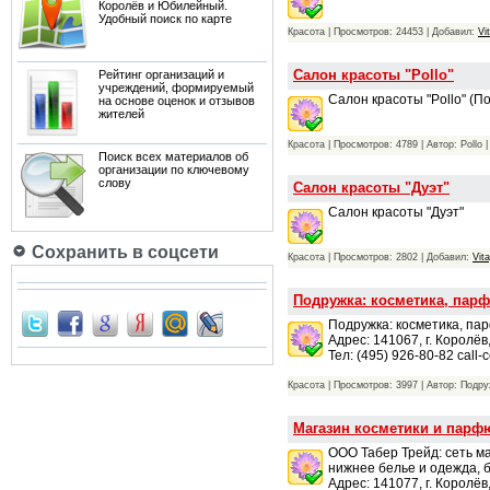
Королёв и Юбилейный.
Удобный поиск по карте
Красота | Просмотров: 24453 | Добавил:
Vi
Салон красоты "Pollo"
Рейтинг организаций и
учреждений, формируемый
Салон красоты "Pollo" (П
на основе оценок и отзывов
жителей
Красота | Просмотров: 4789 | Автор: Pollo 
Поиск всех материалов об
организации по ключевому
слову
Салон красоты "Дуэт"
Салон красоты "Дуэт"
Сохранить в соцсети
Красота | Просмотров: 2802 | Добавил:
Vit
Подружка: косметика, пар
Подружка: косметика, пар
Адрес: 141067, г. Королёв
Тел: (495) 926-80-82 call-c
Красота | Просмотров: 3997 | Автор: Подр
Магазин косметики и пар
ООО Табер Трейд: сеть м
нижнее белье и одежда, 
Адрес: 141077, г. Королёв