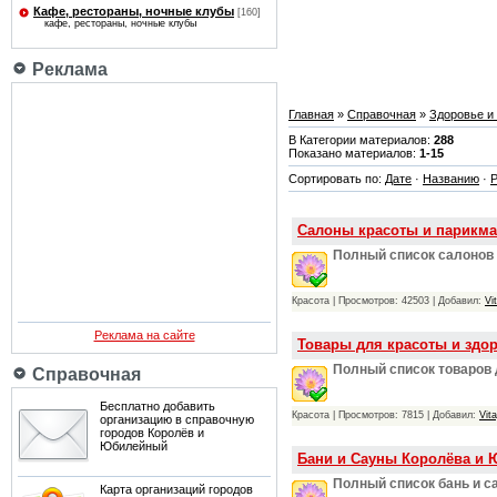
Кафе, рестораны, ночные клубы
[160]
кафе, рестораны, ночные клубы
Реклама
Главная
»
Справочная
»
Здоровье и 
В Категории материалов:
288
Показано материалов:
1-15
Сортировать по:
Дате
·
Названию
·
Р
Салоны красоты и парикма
Полный список салонов 
Красота | Просмотров: 42503 | Добавил:
Vi
Реклама на сайте
Товары для красоты и здо
Полный список товаров 
Справочная
Бесплатно добавить
Красота | Просмотров: 7815 | Добавил:
Vit
организацию в справочную
городов Королёв и
Юбилейный
Бани и Сауны Королёва и 
Полный список бань и с
Карта организаций городов