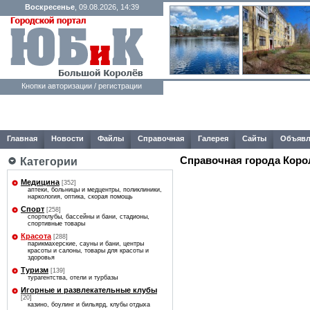
Воскресенье
, 09.08.2026, 14:39
Кнопки авторизации / регистрации
Главная
Новости
Файлы
Справочная
Галерея
Сайты
Объявл
Справочная города Коро
Категории
Медицина
[352]
аптеки, больницы и медцентры, поликлиники,
наркология, оптика, скорая помощь
Спорт
[258]
спортклубы, бассейны и бани, стадионы,
спортивные товары
Красота
[288]
парикмахерские, сауны и бани, центры
красоты и салоны, товары для красоты и
здоровья
Туризм
[139]
турагентства, отели и турбазы
Игорные и развлекательные клубы
[20]
казино, боулинг и бильярд, клубы отдыха