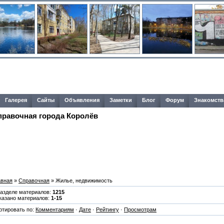
Галерея
Сайты
Объявления
Заметки
Блог
Форум
Знакомств
правочная города Королёв
авная
»
Справочная
» Жилье, недвижимость
разделе материалов:
1215
казано материалов:
1-15
ртировать по:
Комментариям
·
Дате
·
Рейтингу
·
Просмотрам