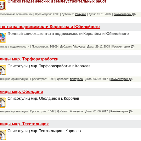
Список геодезических и землеустроительных работ
роительные организации | Просмотров: 4208 | Добавил:
Vitayana
| Дата:
15.11.2009
|
Комментарии (0)
гентства недвижимости Королёва и Юбилейного
Полный список агентств недвижимости Королёва и Юбилейного
ентства недвижимости | Просмотров: 16809 | Добавил:
Vitayana
| Дата:
29.12.2008
|
Комментарии (0)
лицы мкр. Торфоразработки
Список улиц мкр. Торфоразработки г. Королев
лищные организации | Просмотров: 1369 | Добавил:
tirinayana
| Дата:
04.09.2017
|
Комментарии (0)
лицы мкр. Оболдино
Список улиц мкр. Оболдино в г. Королев
лищные организации | Просмотров: 1447 | Добавил:
tirinayana
| Дата:
01.09.2017
|
Комментарии (0)
лицы мкр. Текстильщик
Список улиц мкр. Текстильщик г. Королев