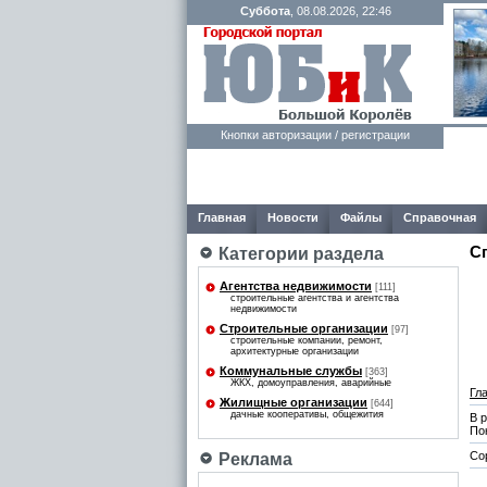
Суббота
, 08.08.2026, 22:46
Кнопки авторизации / регистрации
Главная
Новости
Файлы
Справочная
С
Категории раздела
Агентства недвижимости
[111]
строительные агентства и агентства
недвижимости
Строительные организации
[97]
строительные компании, ремонт,
архитектурные организации
Коммунальные службы
[363]
ЖКХ, домоуправления, аварийные
Гл
Жилищные организации
[644]
дачные кооперативы, общежития
В 
По
Со
Реклама