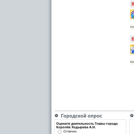
Ю
Аг
К
Ко
Городской опрос
Оцените деятельность Главы города
Королёв Ходырева А.Н.
Отлично