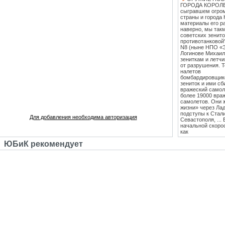
ГОРОДА КОРОЛЕВ
сыгравшем огро
страны и города 
материалы его ра
наверно, мы такм
советских зенит
противотанковой
N8 (ныне НПО «
Логинове Михаил
зениткам и летч
от разрушения. 
налетов
бомбардировщико
зениток и ими сб
вражеский самоле
более 19000 вра
самолетов. Они 
жизни» через Лад
подступы к Стал
Для добавления необходима авторизация
Севастополя, ...
начальной скоро
как
противотанковые
ЮБиК рекомендует
танками Тигр и
Пантера. С 1943
стрельб в Кубинк
стволы 85 мм зе
стали ставить на
Т-34 (Т-34-85), 
"сорокапятка" 5
массовым против
единственным
эффективным сре
середины 1942 го
лёгкость и мобил
колесах". Массо
выше, чем у все