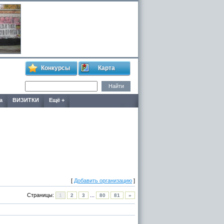
Конкурсы
Карта
а
ВИЗИТКИ
Ещё +
[
Добавить организацию
]
Страницы:
...
1
2
3
80
81
»