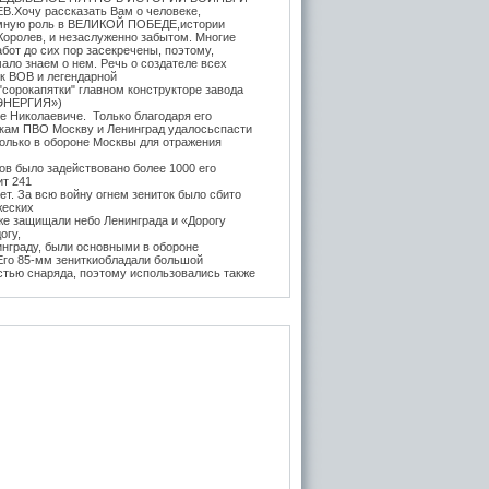
.Хочу рассказать Вам о человеке,
мную роль в ВЕЛИКОЙ ПОБЕДЕ,истории
Королев, и незаслуженно забытом. Многие
бот до сих пор засекречены, поэтому,
ало знаем о нем. Речь о создателе всех
ок ВОВ и легендарной
"сорокапятки" главном конструкторе завода
ЭНЕРГИЯ»)
е Николаевиче. Только благодаря его
икам ПВО Москву и Ленинград удалосьспасти
Только в обороне Москвы для отражения
в было задействовано более 1000 его
ит 241
т. За всю войну огнем зениток было сбито
жеских
же защищали небо Ленинграда и «Дорогу
огу,
инграду, были основными в обороне
 Его 85-мм зениткиобладали большой
стью снаряда, поэтому использовались также
, на прямую наводку для борьбы с тяжёлыми
 года после Курской битвы и испытательных
е,
нитки Логинова (в модификации Грабина)
 танк
тяжелые танки ИС-1 и КВ-85. Его легендарная
3-К (45-мм) на начало войны быласамым
отанковым орудием в РККА и практически
дством борьбы с бронетехникой врага до
да. За её
ьность бойцы прозвали её "пистолет на
вость производства завода №8 была в разы
х орудийныхзаводов СССР, вместе взятых