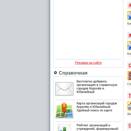
А
Ко
Ж
Ко
Реклама на сайте
С
Справочная
Бесплатно добавить
Ст
организацию в справочную
городов Королёв и
Юбилейный
Т
Карта организаций городов
Королёв и Юбилейный.
Удобный поиск по карте
Жи
Г
Рейтинг организаций и
учреждений, формируемый