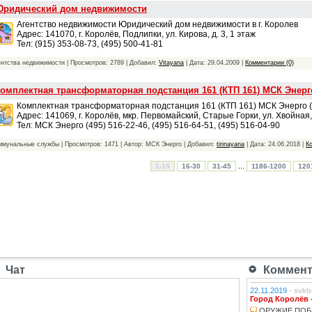
ридический дом недвижимости
Агентство недвижимости Юридический дом недвижимости в г. Королев
Адрес: 141070, г. Королёв, Подлипки, ул. Кирова, д. 3, 1 этаж
Тел: (915) 353-08-73, (495) 500-41-81
ентства недвижимости | Просмотров: 2789 | Добавил:
Vitayana
| Дата:
29.04.2009
|
Комментарии (0)
омплектная трансформаторная подстанция 161 (КТП 161) МСК Энерго
Комплектная трансформаторная подстанция 161 (КТП 161) МСК Энерго (
Адрес: 141069, г. Королёв, мкр. Первомайский, Старые Горки, ул. Хвойная
Тел: МСК Энерго (495) 516-22-46, (495) 516-64-51, (495) 516-04-90
ммунальные службы | Просмотров: 1471 | Автор: МСК Энерго | Добавил:
tirinayana
| Дата:
24.06.2018
|
К
...
1-15
16-30
31-45
1186-1200
120
Чат
Коммента
22.11.2019
-
svkb
Город Королёв 
ОРУЖИЕ ПОБ