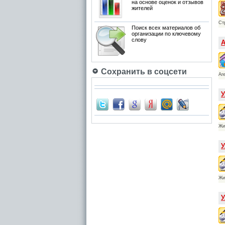
на основе оценок и отзывов
жителей
Ст
Поиск всех материалов об
организации по ключевому
слову
А
Сохранить в соцсети
Аг
У
Жи
У
Жи
У