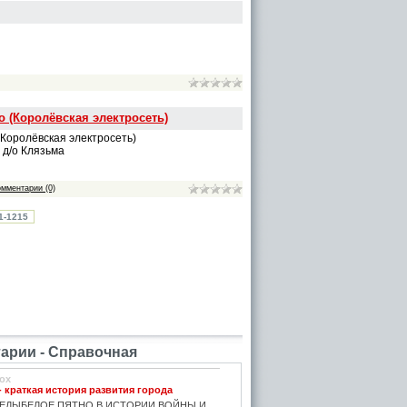
 (Королёвская электросеть)
Королёвская электросеть)
, д/о Клязьма
омментарии (0)
1-1215
рии - Справочная
ox
- краткая история развития города
ЕДЫБЕЛОЕ ПЯТНО В ИСТОРИИ ВОЙНЫ И