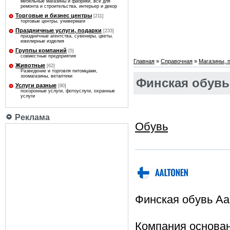
мебельные магазины и фабрики, все для
ремонта и строительства, интерьер и декор
Торговые и бизнес центры
[211]
торговые центры, универмаги
Праздничные услуги, подарки
[233]
праздничные агентства, сувениры, цветы,
ювелирные изделия
Группы компаний
[5]
совместные предприятия
Главная
»
Справочная
»
Магазины, 
Животные
[62]
Разведение и торговля питомцами,
зоомагазины, ветаптеки
Финская обувь
Услуги разные
[90]
похоронные услуги, фотоуслуги, охранные
услуги
Реклама
Обувь
Финская обувь Aa
Компания основан