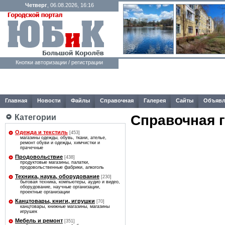
Четверг
, 06.08.2026, 16:16
Кнопки авторизации / регистрации
Главная
Новости
Файлы
Справочная
Галерея
Сайты
Объявл
Справочная 
Категории
Одежда и текстиль
[453]
магазины одежды, обувь, ткани, ателье,
ремонт обуви и одежды, химчистки и
прачечные
Продовольствие
[438]
продуктовые магазины, палатки,
продовольственные фабрики, алкоголь
Техника, наука, оборудование
[230]
бытовая техника, компьютеры, аудио и видео,
оборудование, научные организации,
проектные организации
Канцтовары, книги, игрушки
[70]
канцтовары, книжные магазины, магазины
игрушек
Мебель и ремонт
[351]