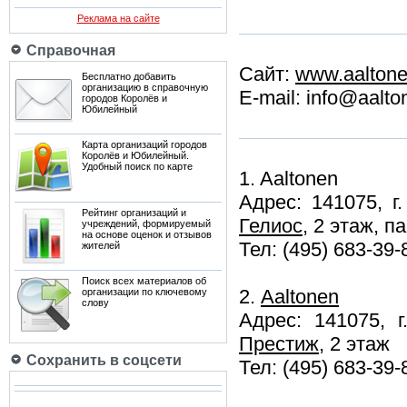
Реклама на сайте
Справочная
Сайт:
www.aaltone
Бесплатно добавить
организацию в справочную
E-mail: info@aalto
городов Королёв и
Юбилейный
Карта организаций городов
Королёв и Юбилейный.
Удобный поиск по карте
1. Aaltonen
Адрес: 141075, г
Рейтинг организаций и
Гелиос
, 2 этаж, п
учреждений, формируемый
на основе оценок и отзывов
Тел: (495) 683-39-
жителей
Поиск всех материалов об
2.
Aaltonen
организации по ключевому
слову
Адрес: 141075, 
Престиж
, 2 этаж
Сохранить в соцсети
Тел: (495) 683-39-