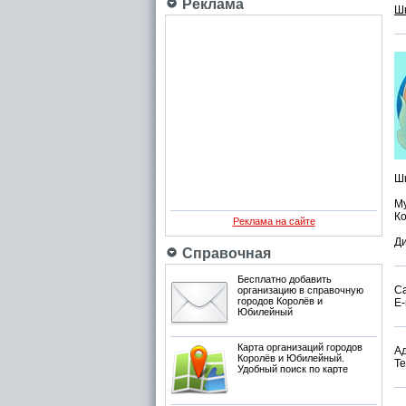
Реклама
Ш
Шк
М
Ко
Реклама на сайте
Ди
Справочная
Бесплатно добавить
С
организацию в справочную
городов Королёв и
E-
Юбилейный
Карта организаций городов
Ад
Королёв и Юбилейный.
Те
Удобный поиск по карте