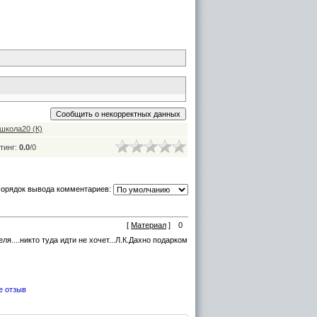
школа20 (К)
тинг:
0.0
/
0
орядок вывода комментариев:
[
Материал
]
0
я....никто туда идти не хочет...Л.К.Дахно подарком
е отзыв