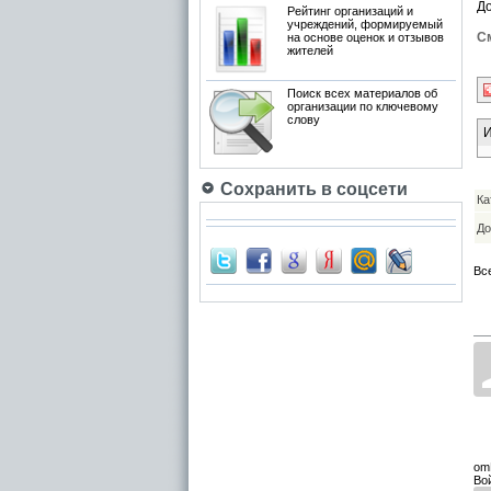
Д
Рейтинг организаций и
учреждений, формируемый
См
на основе оценок и отзывов
жителей
Поиск всех материалов об
организации по ключевому
слову
И
Сохранить в соцсети
Ка
До
Вс
om
Во