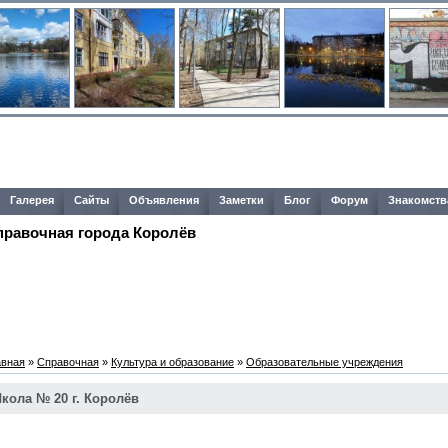
Галерея
Сайты
Объявления
Заметки
Блог
Форум
Знакомств
правочная города Королёв
авная
»
Справочная
»
Культура и образование
»
Образовательные учреждения
кола № 20 г. Королёв