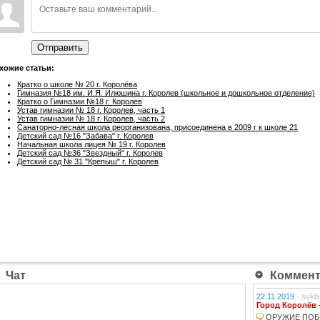
Отправить
хожие статьи:
Кратко о школе № 20 г. Королёва
Гимназия №18 им. И.Я. Илюшина г. Королев (школьное и дошкольное отделение)
Кратко о Гимназии №18 г. Королев
Устав гимназии № 18 г. Королев, часть 1
Устав гимназии № 18 г. Королев, часть 2
Санаторно-лесная школа реорганизована, присоединена в 2009 г к школе 21
Детский сад №16 "Забава" г. Королев
Начальная школа лицея № 19 г. Королев
Детский сад №36 "Звездный" г. Королев
Детский сад № 31 "Крепыш" г. Королев
Чат
Коммента
22.11.2019
-
svkb
Город Королёв 
ОРУЖИЕ ПОБ