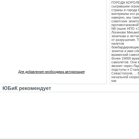
ГОРОДА КОРОЛЕВ
сыгравшем огро
страны и города 
материалы его ра
наверно, мы такм
советских зенит
противотанковой
N8 (ныне НПО «
Логинове Михаил
зениткам и летч
от разрушения. 
налетов
бомбардировщико
зениток и ими сб
вражеский самоле
более 19000 вра
самолетов. Они 
жизни» через Лад
подступы к Стал
Для добавления необходима авторизация
Севастополя, ...
начальной скоро
как
противотанковые
ЮБиК рекомендует
танками Тигр и
Пантера. С 1943
стрельб в Кубинк
стволы 85 мм зе
стали ставить на
Т-34 (Т-34-85), 
"сорокапятка" 5
массовым против
единственным
эффективным сре
середины 1942 го
лёгкость и мобил
колесах". Массо
выше, чем у все