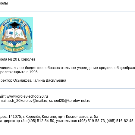
колы
ола № 20 г. Королев
униципальное бюджетное образовательное учреждение средняя общеобраз
ролев открыта в 1996.
ректор Осьмакова Галина Васильевна
айт:
www.korolev-school20.ru
mail: sch_20korolev@mail.ru, school20@korolev-net.ru
рес: 141075, г. Королёв, Костино, пр-т Космонавтов, д. 5а
л: директор т/ф (495) 512-54-50, учительская (495) 519-58-73, (495) 516-82-45,