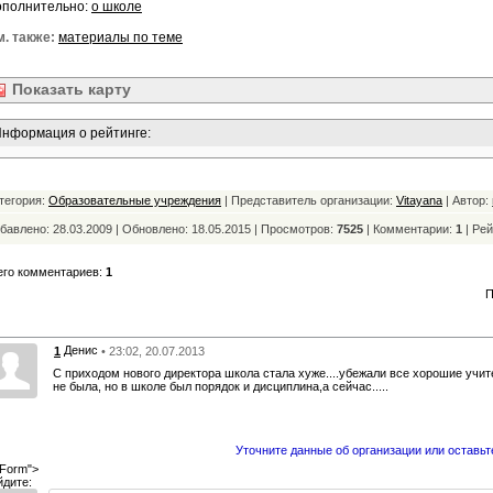
ополнительно:
о школе
. также:
материалы по теме
Показать
карту
нформация о рейтинге:
тегория:
Образовательные учреждения
| Представитель организации:
Vitayana
| Автор:
бавлено: 28.03.2009 | Обновлено:
18.05.2015 | Просмотров:
7525
| Комментарии:
1
|
Рей
его комментариев:
1
П
Денис
1
• 23:02, 20.07.2013
С приходом нового директора школа стала хуже....убежали все хорошие учител
не была, но в школе был порядок и дисциплина,а сейчас.....
Уточните данные об организации или оставьт
Form">
йдите: