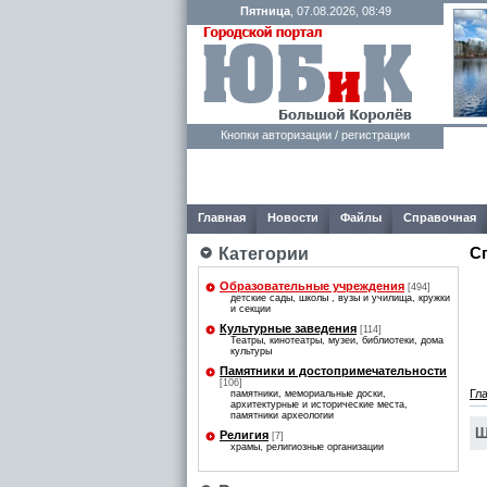
Пятница
, 07.08.2026, 08:49
Кнопки авторизации / регистрации
Главная
Новости
Файлы
Справочная
С
Категории
Образовательные учреждения
[494]
детские сады, школы , вузы и училища, кружки
и секции
Культурные заведения
[114]
Театры, кинотеатры, музеи, библиотеки, дома
культуры
Памятники и достопримечательности
[106]
Гл
памятники, мемориальные доски,
архитектурные и исторические места,
памятники археологии
Ш
Религия
[7]
храмы, религиозные организации