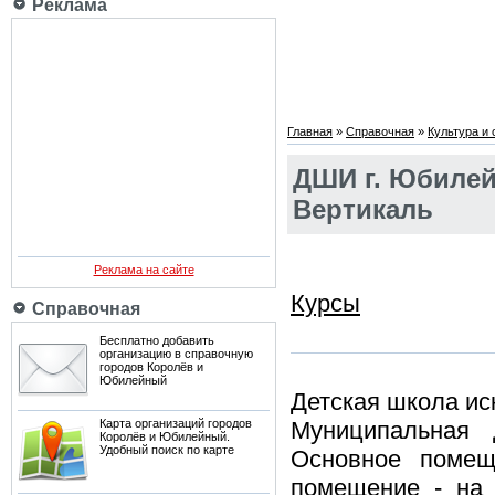
Реклама
Главная
»
Справочная
»
Культура и
ДШИ г. Юбилейн
Вертикаль
Реклама на сайте
Курсы
Справочная
Бесплатно добавить
организацию в справочную
городов Королёв и
Юбилейный
Детская школа ис
Карта организаций городов
Муниципальная 
Королёв и Юбилейный.
Удобный поиск по карте
Основное поме
помещение
- на 