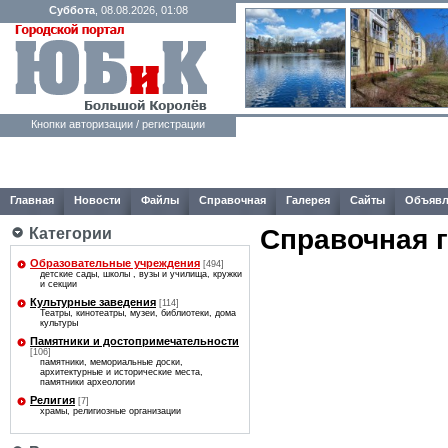
Суббота
, 08.08.2026, 01:08
Кнопки авторизации / регистрации
Главная
Новости
Файлы
Справочная
Галерея
Сайты
Объявл
Справочная 
Категории
Образовательные учреждения
[494]
детские сады, школы , вузы и училища, кружки
и секции
Культурные заведения
[114]
Театры, кинотеатры, музеи, библиотеки, дома
культуры
Памятники и достопримечательности
[106]
памятники, мемориальные доски,
архитектурные и исторические места,
памятники археологии
Религия
[7]
храмы, религиозные организации