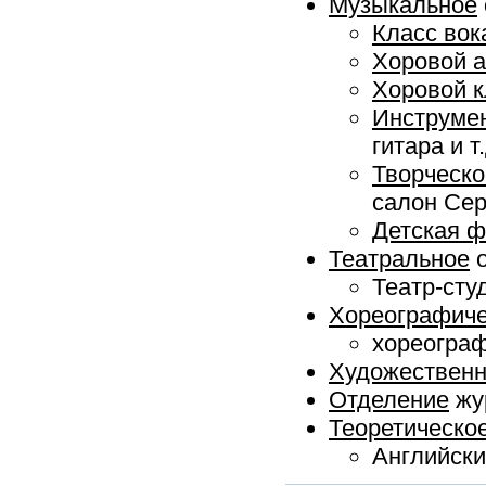
Музыкальное
Класс вок
Хоровой 
Хоровой к
Инструме
гитара и т.
Творческ
салон Се
Детская 
Театральное
о
Театр-сту
Хореографиче
хореограф
Художествен
Отделение
жу
Теоретическо
Английски