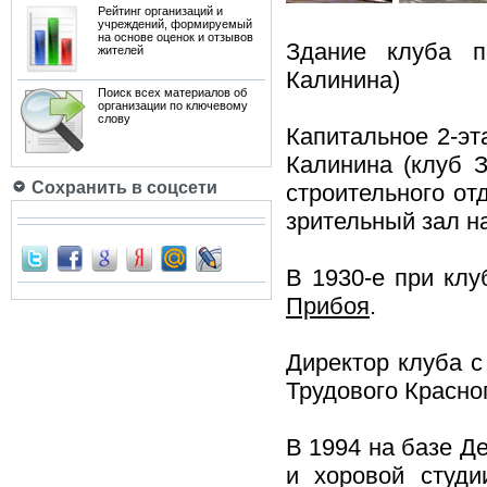
Рейтинг организаций и
учреждений, формируемый
на основе оценок и отзывов
Здание клуба п
жителей
Калинина)
Поиск всех материалов об
организации по ключевому
слову
Капитальное 2-э
Калинина (клуб З
Сохранить в соцсети
строительного от
зрительный зал н
В 1930-е при клу
Прибоя
.
Директор клуба с
Трудового Красно
В 1994 на базе Д
и хоровой студ