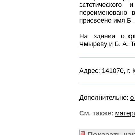
эстетического 
переименовано
присвоено имя Б. 
На здании отк
Чмыреву
и
Б. А. 
Адрес: 141070, г.
Дополнительно:
о
См. также:
матер
Показать
ка