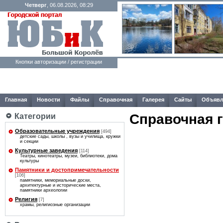
Четверг
, 06.08.2026, 08:29
Кнопки авторизации / регистрации
Главная
Новости
Файлы
Справочная
Галерея
Сайты
Объявл
Справочная 
Категории
Образовательные учреждения
[494]
детские сады, школы , вузы и училища, кружки
и секции
Культурные заведения
[114]
Театры, кинотеатры, музеи, библиотеки, дома
культуры
Памятники и достопримечательности
[106]
памятники, мемориальные доски,
архитектурные и исторические места,
памятники археологии
Религия
[7]
храмы, религиозные организации