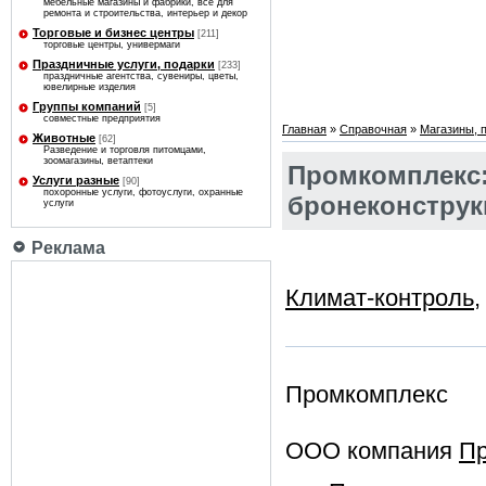
мебельные магазины и фабрики, все для
ремонта и строительства, интерьер и декор
Торговые и бизнес центры
[211]
торговые центры, универмаги
Праздничные услуги, подарки
[233]
праздничные агентства, сувениры, цветы,
ювелирные изделия
Группы компаний
[5]
совместные предприятия
Главная
»
Справочная
»
Магазины, 
Животные
[62]
Разведение и торговля питомцами,
зоомагазины, ветаптеки
Промкомплекс:
Услуги разные
[90]
похоронные услуги, фотоуслуги, охранные
бронеконструк
услуги
Реклама
Климат-контроль
Промкомплекс
ООО компания
Пр