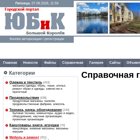
Пятница
, 07.08.2026, 11:59
Кнопки авторизации / регистрации
Главная
Новости
Файлы
Справочная
Галерея
Сайты
Объявл
Справочная 
Категории
Одежда и текстиль
[453]
магазины одежды, обувь, ткани, ателье,
ремонт обуви и одежды, химчистки и
прачечные
Продовольствие
[438]
продуктовые магазины, палатки,
продовольственные фабрики, алкоголь
Техника, наука, оборудование
[230]
бытовая техника, компьютеры, аудио и видео,
оборудование, научные организации,
проектные организации
Канцтовары, книги, игрушки
[70]
канцтовары, книжные магазины, магазины
игрушек
Мебель и ремонт
[351]