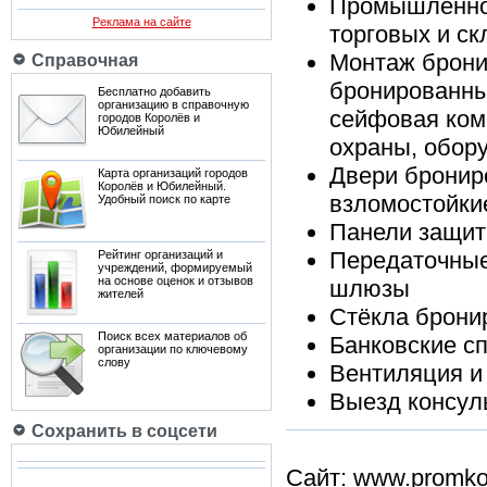
Промышленное
Реклама на сайте
торговых и ск
Монтаж брони
Справочная
бронированны
Бесплатно добавить
организацию в справочную
сейфовая ком
городов Королёв и
Юбилейный
охраны, обор
Двери бронир
Карта организаций городов
Королёв и Юбилейный.
взломостойки
Удобный поиск по карте
Панели защит
Передаточные
Рейтинг организаций и
учреждений, формируемый
на основе оценок и отзывов
шлюзы
жителей
Стёкла брони
Поиск всех материалов об
Банковские с
организации по ключевому
слову
Вентиляция и
Выезд консул
Сохранить в соцсети
Сайт:
www.promko