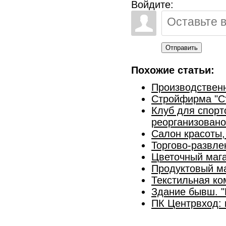
Войдите:
Отправить
Похожие статьи:
Производственн
Стройфирма "С
Клуб для спор
реорганизован
Салон красоты,
Торгово-развле
Цветочный маг
Продуктовый м
Текстильная ко
Здание бывш. "
ПК Центрвход: