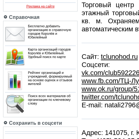
Торговый центр 
Реклама на сайте
этажный торговы
Справочная
кв. м. Охраняе
Бесплатно добавить
автоматическим 
организацию в справочную
городов Королёв и
Юбилейный
Карта организаций городов
Королёв и Юбилейный.
Сайт:
tclunohod.ru
Удобный поиск по карте
Соцсети:
vk.com/club59222
Рейтинг организаций и
учреждений, формируемый
www.fb.com/ТЦ-Л
на основе оценок и отзывов
жителей
www.ok.ru/group/
twitter.com/tclunoh
Поиск всех материалов об
организации по ключевому
E-mail: natali279
слову
Сохранить в соцсети
Адрес: 141075, г.