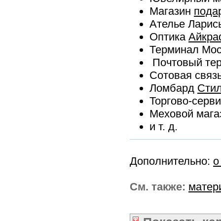
Магазин
пода
Ателье Лари
Оптика
Айкра
Терминал Мо
Почтовый те
Сотовая связ
Ломбард
Сти
Торгово-серв
Меховой мага
и т. д.
Дополнительно:
о
См. также:
матер