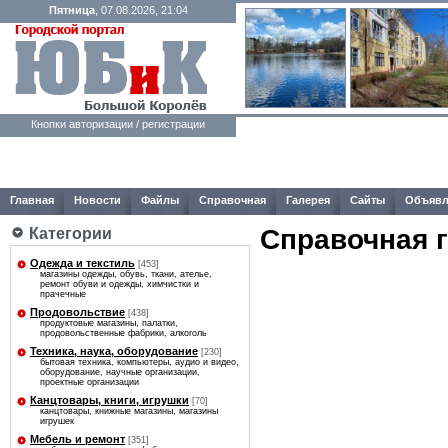
Пятница
, 07.08.2026, 21:04
Кнопки авторизации / регистрации
Главная
Новости
Файлы
Справочная
Галерея
Сайты
Объявл
Справочная 
Категории
Одежда и текстиль
[453]
магазины одежды, обувь, ткани, ателье,
ремонт обуви и одежды, химчистки и
прачечные
Продовольствие
[438]
продуктовые магазины, палатки,
продовольственные фабрики, алкоголь
Техника, наука, оборудование
[230]
бытовая техника, компьютеры, аудио и видео,
оборудование, научные организации,
проектные организации
Канцтовары, книги, игрушки
[70]
канцтовары, книжные магазины, магазины
игрушек
Мебель и ремонт
[351]