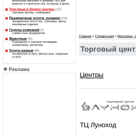
мебельные магазины и фабрики, все для
ремонта и строительства, интерьер и декор
Торговые и бизнес центры
[211]
торговые центры, универмаги
Праздничные услуги, подарки
[233]
праздничные агентства, сувениры, цветы,
ювелирные изделия
Группы компаний
[5]
совместные предприятия
Главная
»
Справочная
»
Магазины, 
Животные
[62]
Разведение и торговля питомцами,
зоомагазины, ветаптеки
Торговый цент
Услуги разные
[90]
похоронные услуги, фотоуслуги, охранные
услуги
Реклама
Центры
ТЦ Луноход