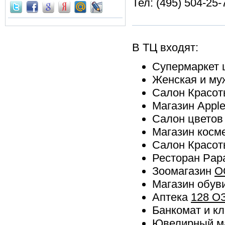
Тел: (495) 504-25-
В ТЦ входят:
Супермаркет
Женская и му
Салон Красо
Магазин Appl
Салон цвето
Магазин косм
Салон Красо
Ресторан Papa
Зоомагазин
О
Магазин обув
Аптека
128 О
Банкомат и к
Ювелирный м