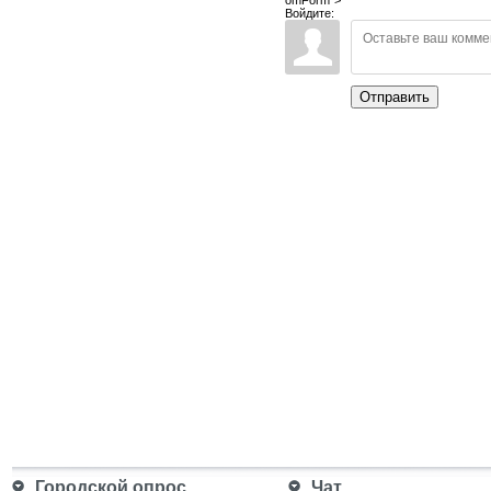
omForm">
Войдите:
Отправить
Городской опрос
Чат