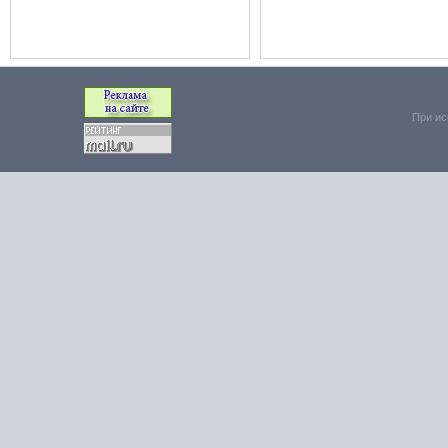
При ис