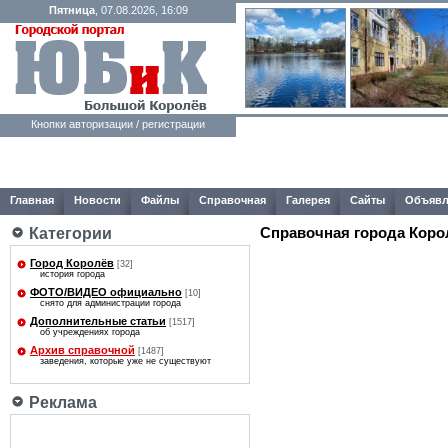
Пятница
, 07.08.2026, 16:09
Кнопки авторизации / регистрации
Главная
Новости
Файлы
Справочная
Галерея
Сайты
Объявл
Справочная города Коро
Категории
Город Королёв
[32]
история города
ФОТО/ВИДЕО официально
[10]
снято для администрации города
Дополнительные статьи
[1517]
об учреждениях города
Архив справочной
[1487]
заведения, которые уже не существуют
Реклама