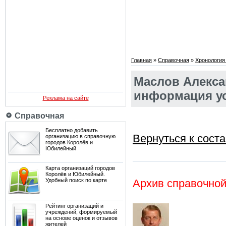
Главная
»
Справочная
»
Хронология
Маслов Алекса
информация ус
Реклама на сайте
Справочная
Бесплатно добавить
Вернуться к соста
организацию в справочную
городов Королёв и
Юбилейный
Карта организаций городов
Королёв и Юбилейный.
Удобный поиск по карте
Архив справочно
Рейтинг организаций и
учреждений, формируемый
на основе оценок и отзывов
жителей