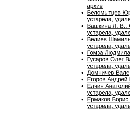
архив
Беломытцев Юр
устарела, удал
Вашкина Л. В.:
устарела, удал
Велиев Шамиль
устарела, удал
Гомза Людмила
Гусаров Олег В
устарела, удал
Домничев Вале
Егоров Андрей 
Елчин Анатолий
устарела, удал
Ермаков Борис 
устарела, удал