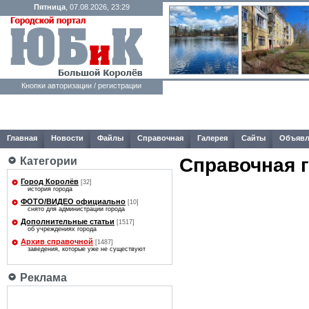
Пятница
, 07.08.2026, 23:29
Кнопки авторизации / регистрации
Главная
Новости
Файлы
Справочная
Галерея
Сайты
Объявл
Справочная 
Категории
Город Королёв
[32]
история города
ФОТО/ВИДЕО официально
[10]
снято для администрации города
Дополнительные статьи
[1517]
об учреждениях города
Архив справочной
[1487]
заведения, которые уже не существуют
Реклама