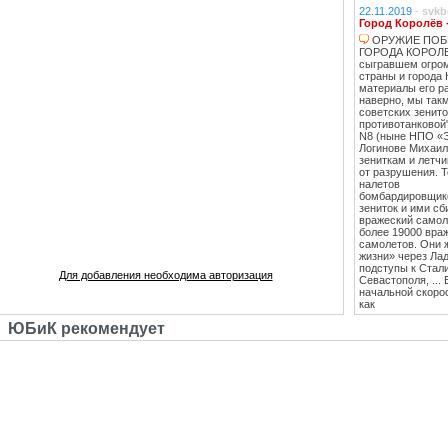
22.11.2019
-
svkb
Город Королёв 
ОРУЖИЕ ПОБ
ГОРОДА КОРОЛЕВ
сыгравшем огро
страны и города 
материалы его ра
наверно, мы такм
советских зенит
противотанковой
N8 (ныне НПО «
Логинове Михаил
зениткам и летч
от разрушения. 
налетов
бомбардировщико
зениток и ими сб
вражеский самоле
более 19000 вра
самолетов. Они 
жизни» через Лад
подступы к Стал
Для добавления необходима авторизация
Севастополя, ...
начальной скоро
как
противотанковые
ЮБиК рекомендует
танками Тигр и
Пантера. С 1943
стрельб в Кубинк
стволы 85 мм зе
стали ставить на
Т-34 (Т-34-85), 
"сорокапятка" 5
массовым против
единственным
эффективным сре