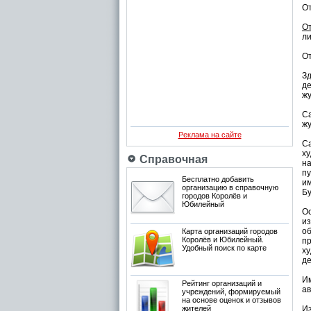
О
О
ли
От
З
де
жу
Са
жу
Реклама на сайте
С
х
Справочная
н
п
Бесплатно добавить
и
организацию в справочную
Бу
городов Королёв и
Юбилейный
О
из
о
Карта организаций городов
Королёв и Юбилейный.
п
Удобный поиск по карте
х
де
Им
Рейтинг организаций и
ав
учреждений, формируемый
на основе оценок и отзывов
жителей
Из