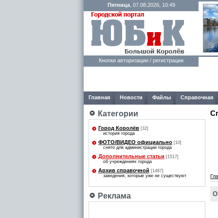
Пятница
, 07.08.2026, 10:49
Кнопки авторизации / регистрации
Главная
Новости
Файлы
Справочная
С
Категории
Город Королёв
[32]
история города
ФОТО/ВИДЕО официально
[10]
снято для администрации города
Дополнительные статьи
[1517]
об учреждениях города
Архив справочной
[1487]
заведения, которые уже не существуют
Гл
О
Реклама