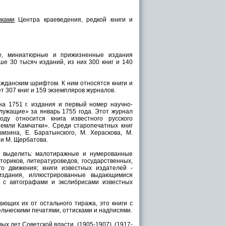
иками
Центра краеведения, редкой книги и
ые, миниатюрные и прижизненные издания
ыше 30 тысяч изданий, из них 300 книг и 140
жданским шрифтом. К ним относятся книги и
т 307 книг и 159 экземпляров журналов.
а 1751 г. издания и первый номер научно-
лужащие» за январь 1755 года. Этот журнал
ду относится книга известного русского
емли Камчатки». Среди старопечатных книг
мзина, Е. Баратынского, М. Хераскова, М.
 и М. Щербатова.
о выделить: малотиражные и нумерованные
ориков, литературоведов, государственных,
о движения; книги известных издателей -
 издания, иллюстрированные выдающимися
 с автографами и экслибрисами известных
ающих их от остального тиража, это книги с
ельческими печатями, оттисками и надписями.
ых лет Советской власти. (1905-1907), (1917-