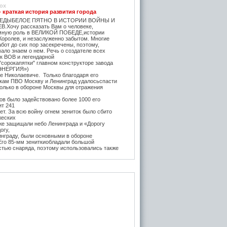
ox
- краткая история развития города
ЕДЫБЕЛОЕ ПЯТНО В ИСТОРИИ ВОЙНЫ И
.Хочу рассказать Вам о человеке,
мную роль в ВЕЛИКОЙ ПОБЕДЕ,истории
Королев, и незаслуженно забытом. Многие
бот до сих пор засекречены, поэтому,
ало знаем о нем. Речь о создателе всех
ок ВОВ и легендарной
"сорокапятки" главном конструкторе завода
ЭНЕРГИЯ»)
е Николаевиче. Только благодаря его
икам ПВО Москву и Ленинград удалосьспасти
Только в обороне Москвы для отражения
в было задействовано более 1000 его
ит 241
т. За всю войну огнем зениток было сбито
жеских
же защищали небо Ленинграда и «Дорогу
огу,
инграду, были основными в обороне
 Его 85-мм зениткиобладали большой
стью снаряда, поэтому использовались также
, на прямую наводку для борьбы с тяжёлыми
 года после Курской битвы и испытательных
е,
нитки Логинова (в модификации Грабина)
 танк
тяжелые танки ИС-1 и КВ-85. Его легендарная
3-К (45-мм) на начало войны быласамым
отанковым орудием в РККА и практически
дством борьбы с бронетехникой врага до