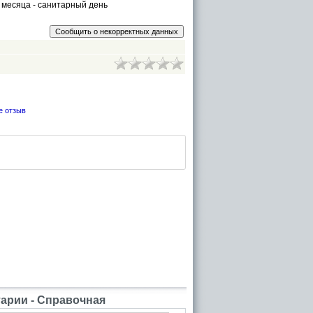
чт месяца - санитарный день
е отзыв
рии - Справочная