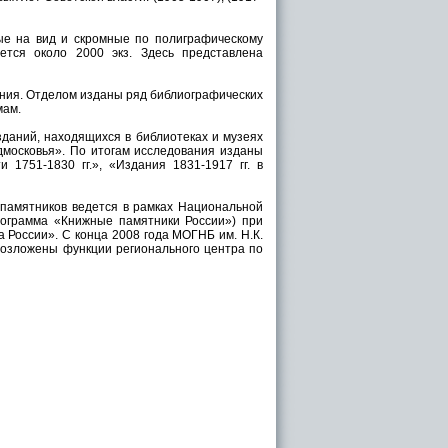
ые на вид и скромные по полиграфическому
ется около 2000 экз. Здесь представлена
ния. Отделом изданы ряд библиографических
мам.
даний, находящихся в библиотеках и музеях
московья». По итогам исследования изданы
 1751-1830 гг.», «Издания 1831-1917 гг. в
памятников ведется в рамках Национальной
ограмма «Книжные памятники России») при
 России». С конца 2008 года МОГНБ им. Н.К.
 возложены функции регионального центра по