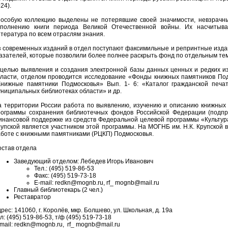
24).
 особую коллекцию выделены не потерявшие своей значимости, невзрачн
сполнению книги периода Великой Отечественной войны. Их насчитыва
тература по всем отраслям знания.
 современных изданий в отдел поступают факсимильные и репринтные изда
азателей, которые позволили более полнее раскрыть фонд по отдельным те
целью выявления и создания электронной базы данных ценных и редких из
бласти, отделом проводится исследование «Фонды книжных памятников Под
Книжные памятники Подмосковья» Вып. 1- 6: «Каталог гражданской печати
ниципальных библиотеках области» и др.
а территории России работа по выявлению, изучению и описанию книжных 
рограммы сохранения библиотечных фондов Российской Федерации (подпр
нансовой поддержке из средств Федеральной целевой программы «Культура
упской является участником этой программы. На МОГНБ им. Н.К. Крупской
боте с книжными памятниками (РЦКП) Подмосковья.
остав отдела
Заведующий отделом: Лебедев Игорь Иванович
Тел.: (495) 519-86-53
Факс: (495) 519-73-18
E-mail: redkn@mognb.ru, rf_ mognb@mail.ru
Главный библиотекарь (2 чел.)
Реставратор
рес: 141060, г. Королёв, мкр. Болшево, ул. Школьная, д. 19а
л: (495) 519-86-53, т/ф (495) 519-73-18
mail: redkn@mognb.ru, rf_ mognb@mail.ru