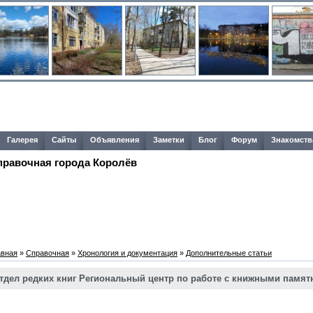
Галерея
Сайты
Объявления
Заметки
Блог
Форум
Знакомств
правочная города Королёв
авная
»
Справочная
»
Хронология и документация
»
Дополнительные статьи
тдел редких книг Региональный центр по работе с книжными памят