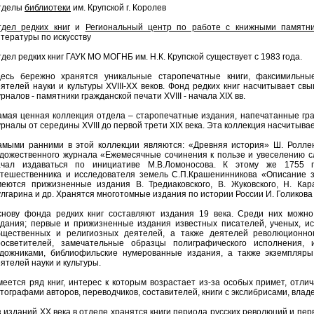
тделы
библиотеки
им. Крупской г. Королев
тдел редких книг
и
Региональный центр по работе с книжными памятн
тературы по искусству
дел редких книг ГАУК МО МОГНБ им. Н.К. Крупской существует с 1983 года.
десь бережно хранятся уникальные старопечатные книги, факсимильн
ятелей науки и культуры XVIII-XX веков. Фонд редких книг насчитывает св
рналов - памятники гражданской печати XVIII - начала XIX вв.
мая ценная коллекция отдела – старопечатные издания, напечатанные гра
рналы от середины XVIII до первой трети XIX века. Эта коллекция насчитывае
амыми ранними в этой коллекции являются: «Древняя история» Ш. Роллен
удожественного журнала «Ежемесячные сочинения к пользе и увеселению с
ачал издаваться по инициативе М.В.Ломоносова. К этому же 1755 го
утешественника и исследователя земель С.П.Крашенинникова «Описание з
меются прижизненные издания В. Тредиаковского, В. Жуковского, Н. Кара
лгарина и др. Хранятся многотомные издания по истории России И. Голикова
снову фонда редких книг составляют издания 19 века. Среди них можн
дания; первые и прижизненные издания известных писателей, ученых, ист
бщественных и религиозных деятелей, а также деятелей революционног
росветителей, замечательные образцы полиграфического исполнения,
удожниками, библиофильские нумерованные издания, а также экземпляры
ятелей науки и культуры.
еется ряд книг, интерес к которым возрастает из-за особых примет, отлич
тографами авторов, переводчиков, составителей, книги с экслибрисами, влад
 изданий ХХ века в отделе хранятся книги периода русских революций и перв