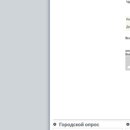
Ча
Ка
До
Вс
om
Во
Городской опрос