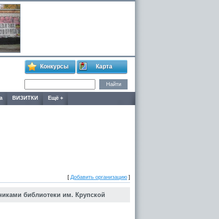
Конкурсы
Карта
а
ВИЗИТКИ
Ещё +
[
Добавить организацию
]
никами библиотеки им. Крупской