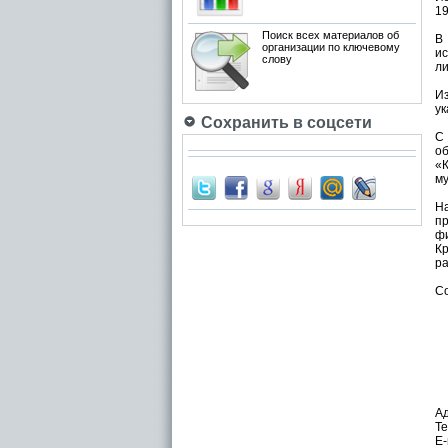
19
Поиск всех материалов об
В
организации по ключевому
и
слову
ли
Из
ук
Сохранить в соцсети
С 
о
«
му
Н
п
фи
Кр
ра
С
Ад
Те
E-