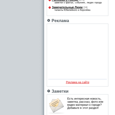
[275]
заметки о фактах, событиях, людях города
Замечательные Люди
[24]
таланты Юбилейного и Королёва
Реклама
Реклама на сайте
Заметки
Есть интересная новость,
заметка, рассказ, фото или
видео материал о городе?
Добавьте в этот раздел!