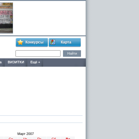
Конкурсы
Карта
а
ВИЗИТКИ
Ещё +
Март 2007
Ср
Чт
Пт
Сб
Вс