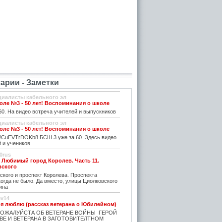
рии - Заметки
циалисты кабельного эл
ле №3 - 50 лет! Воспоминания о школе
0. На видео встреча учителей и выпускников
циалисты кабельного эл
ле №3 - 50 лет! Воспоминания о школе
be/CuEVTrDOKb8 БСШ 3 уже за 60. Здесь видео
 и учеников
0rus
. Любимый город Королев. Часть 11.
вского
кого и проспект Королева. Проспекта
огда не было. Да вместо, улицы Циолковского
ина
ev14
 я люблю (рассказ ветерана о Юбилейном)
ОЖАЛУЙСТА ОБ ВЕТЕРАНЕ ВОЙНЫ ГЕРОЙ
ВЕ И ВЕТЕРАНА В ЗАГОТОВИТЕЛТНОМ