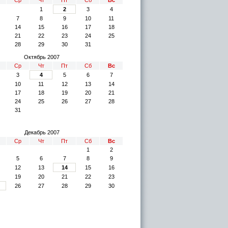
1
2
3
4
7
8
9
10
11
14
15
16
17
18
21
22
23
24
25
28
29
30
31
Октябрь 2007
Ср
Чт
Пт
Сб
Вс
3
4
5
6
7
10
11
12
13
14
17
18
19
20
21
24
25
26
27
28
31
Декабрь 2007
Ср
Чт
Пт
Сб
Вс
1
2
5
6
7
8
9
12
13
14
15
16
19
20
21
22
23
26
27
28
29
30