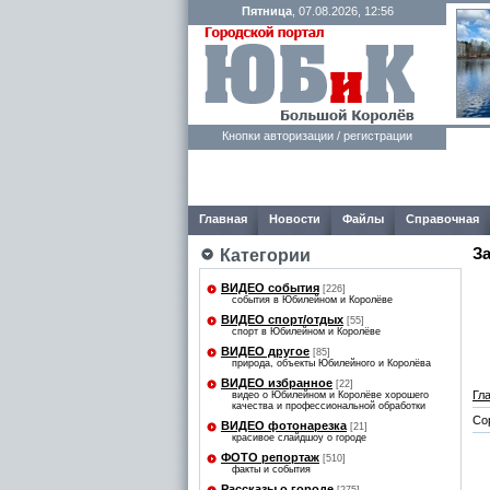
Пятница
, 07.08.2026, 12:56
Кнопки авторизации / регистрации
Главная
Новости
Файлы
Справочная
З
Категории
ВИДЕО события
[226]
события в Юбилейном и Королёве
ВИДЕО спорт/отдых
[55]
спорт в Юбилейном и Королёве
ВИДЕО другое
[85]
природа, объекты Юбилейного и Королёва
ВИДЕО избранное
[22]
Гл
видео о Юбилейном и Королёве хорошего
качества и профессиональной обработки
Со
ВИДЕО фотонарезка
[21]
красивое слайдшоу о городе
ФОТО репортаж
[510]
факты и события
Рассказы о городе