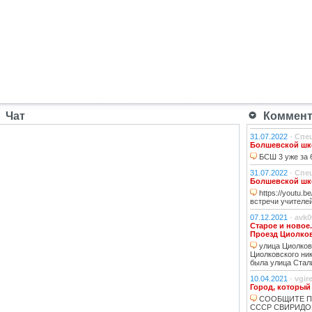
Чат
Коммента
31.07.2022
-
Спе
Болшевской шко
БСШ 3 уже за 6
31.07.2022
-
Спе
Болшевской шко
https://youtu.
встречи учителей
07.12.2021
-
avk0
Старое и новое
Проезд Циолко
улица Циолковс
Циолковского ник
была улица Стал
10.04.2021
-
vgir
Город, который
СООБЩИТЕ П
СССР СВИРИДО