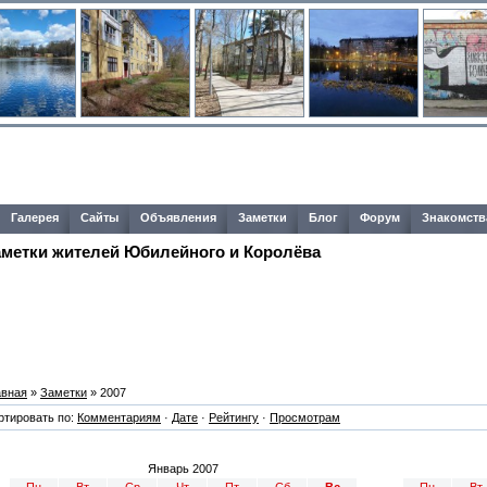
Галерея
Сайты
Объявления
Заметки
Блог
Форум
Знакомств
аметки жителей Юбилейного и Королёва
авная
»
Заметки
»
2007
ртировать по:
Комментариям
·
Дате
·
Рейтингу
·
Просмотрам
Январь 2007
Пн
Вт
Ср
Чт
Пт
Сб
Вс
Пн
Вт