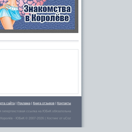
арта сайта
|
Реклама
|
Книга отзывов
|
Контакты
я гипертекстовая ссылка на
ЮБиК
обязательна
 Королёв
- ЮБиК © 2007-2026 |
Хостинг от
uCoz