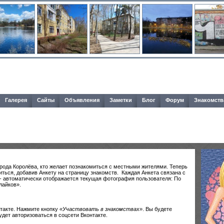
Галерея
Сайты
Объявления
Заметки
Блог
Форум
Знакомств
рода Королёва, кто желает познакомиться с местными жителями. Теперь
иться, добавив Анкету на страницу знакомств. Каждая Анкета связана с
- автоматически отображается текущая фотография пользователя: По
лайков».
нтакте. Нажмите кнопку
«Участвовать в знакомствах»
. Вы будете
дет авторизоваться в соцсети Вконтакте.