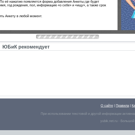
 По её нажатию появляется форма добавления Анкеты,где будет
мя, год рождения, пол, информацию «о себе» и «ищу», а также срок
ить Анкету в любой момент.
ЮБиК рекомендует
О сайте
|
Правила
|
К
При использовании текстовой и другой информации активна
yubik.net.ru -
Большой