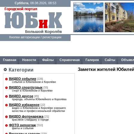
Суббота
, 08.08.2026, 08:53
Кнопки авторизации / регистрации
Главная
Новости
Файлы
Справочная
Галерея
Сайты
Объявл
Заметки жителей Юбилей
Категории
ВИДЕО события
[226]
события в Юбилейном и Королёве
ВИДЕО спорт/отдых
[55]
спорт в Юбилейном и Королёве
ВИДЕО другое
[85]
природа, объекты Юбилейного и Королёва
ВИДЕО избранное
[22]
видео о Юбилейном и Королёве хорошего
качества и профессиональной обработки
ВИДЕО фотонарезка
[21]
красивое слайдшоу о городе
ФОТО репортаж
[510]
факты и события
Рассказы о городе