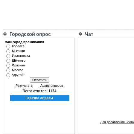
Городской опрос
Чат
Ваш город проживания
Королёв
Мытищи
Ивантеевка
Щёлково
Фрязино
Москва
*другой*
Результаты
Архив опросов
Всего ответов:
1124
Для добавления необ