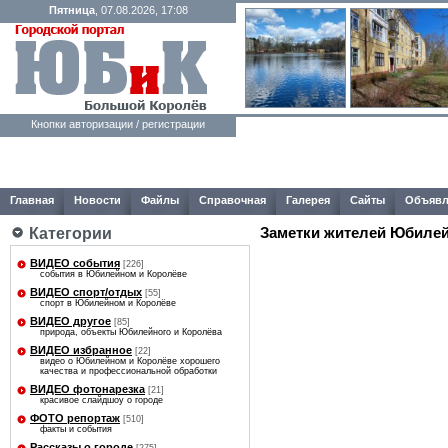
Пятница
, 07.08.2026, 17:08
Кнопки авторизации / регистрации
Главная
Новости
Файлы
Справочная
Галерея
Сайты
Объявл
Заметки жителей Юбилей
Категории
ВИДЕО события
[226]
события в Юбилейном и Королёве
ВИДЕО спорт/отдых
[55]
спорт в Юбилейном и Королёве
ВИДЕО другое
[85]
природа, объекты Юбилейного и Королёва
ВИДЕО избранное
[22]
видео о Юбилейном и Королёве хорошего
качества и профессиональной обработки
ВИДЕО фотонарезка
[21]
красивое слайдшоу о городе
ФОТО репортаж
[510]
факты и события
Рассказы о городе