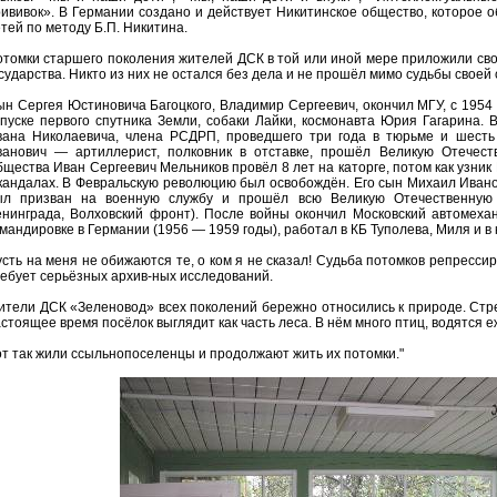
ививок». В Германии создано и действует Никитинское общество, которое
тей по методу Б.П. Никитина.
томки старшего поколения жителей ДСК в той или иной мере приложили свои
сударства. Никто из них не остался без дела и не прошёл мимо судьбы своей
н Сергея Юстиновича Багоцкого, Владимир Сергеевич, окончил МГУ, с 1954 
апуске первого спутника Земли, собаки Лайки, космонавта Юрия Гагарина
вана Николаевича, члена РСДРП, проведшего три года в тюрьме и шесть
ванович — артиллерист, полковник в отставке, прошёл Великую Отечест
щества Иван Сергеевич Мельников провёл 8 лет на каторге, потом как узник
кандалах. В Февральскую революцию был освобождён. Его сын Михаил Иванов
ыл призван на военную службу и прошёл всю Великую Отечественную 
нинграда, Волховский фронт). После войны окончил Московский автомехан
мандировке в Германии (1956 — 1959 годы), работал в КБ Туполева, Миля и в
сть на меня не обижаются те, о ком я не сказал! Судьба потомков репресс
ебует серьёзных архив-ных исследований.
тели ДСК «Зеленовод» всех поколений бережно относились к природе. Стре
стоящее время посёлок выглядит как часть леса. В нём много птиц, водятся е
т так жили ссыльнопоселенцы и продолжают жить их потомки."