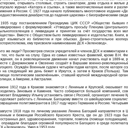
стерские, открывать столовые, строить санатории, дома отдыха и жилые 
пускало журнал «Каторга и ссылка», а также многочисленные книги и раз
ижения в России. С 1927 года начало публиковать многотомное издание «Д
едшественников декабристов до падения царизма» с биографическими сведе
 1935 году постановлением Президиума ЦИК СССР «Общество бывших п
иквидировано с формулировкой: «Утвердить просьбу Пленума Центральног
сыльнопоселенцев о ликвидации и принятии за счёт государства всех ма
щества». Вместе с Обществом было ликвидировано и издательство. Книги, 
удут изыматься из библиотек и при обысках. Дачно-строительное коопе
сгорисполкома, ему присвоили наименование ДСК «Зеленовод».
что же люди? Просмотрев список учредителей и членов ДСК и комментарии к
 тех, что были на слуху. Одна из самых известных фамилий, кроме В.Н. Фи
ождения, он в революционном движении начал участвовать ещё в 1889-м, 
месте с Дзержинским и Овсеенко создаёт в Варшаве военно-революционны
гоцкого. Осуждён Военным судом к четырём годам каторги, после каторги с
 на следующий же день бежит в Иркутск, а затем в Краков (Польша). Там
омощи политическим заключённым», ставший крупной международной органи
олицах, в Америке, в Австралии.
июне 1912 года в Кракове знакомится с Лениным и Крупской, оказывает п
аходились Зиновьев и Каменев. Часто собираются большой компанией, сов
могает Владимиру Ильичу установить связи с Россией, организует лечение Кр
родолжает работать с Лениным. Багоцкому вместе со швейцарским социали
звращении политэмигрантов в 1917 году через Германию в Россию. Четырьм
 августе 1918 года по личному указанию Ленина Багоцкий направляется 
ленным и беженцам Российского Красного Креста, где он до 1923 года бы
остранных дел, здравоохранения, торговли, помгола (помощи голодающим). 
 оправдали благодаря огромной популярности Багоцкого в среде политкато
К «Зеленовод». Умер в 1953 году.