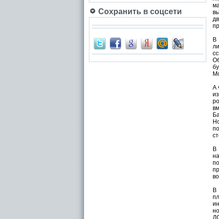
ма
Сохранить в соцсети
вы
дв
пр
В
л
с
Об
б
Мо
А 
из
р
в
Ба
Но
п
ст
В 
н
по
п
во
В
п
ин
но
ДС