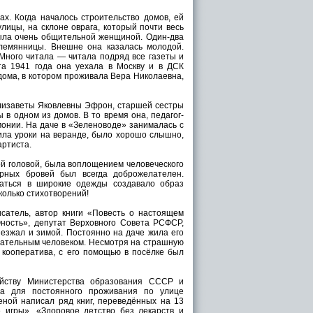
. Когда началось строительство домов, ей
лицы, на склоне оврага, который почти весь
ыла очень общительной женщиной. Один-два
лемянницы. Внешне она казалась молодой.
 Много читала — читала подряд все газеты и
та 1941 года она уехала в Москву и в ДСК
 дома, в котором проживала Вера Николаевна,
лизаветы Яковлевны Эфрон, старшей сестры
в одном из домов. В то время она, педагог-
монии. На даче в «Зеленоводе» занималась с
ила уроки на веранде, было хорошо слышно,
артиста.
ой головой, была воплощением человеческого
ёрных бровей был всегда доброжелателен.
аться в широкие одежды создавало образ
колько стихотворений!
сатель, автор книги «Повесть о настоящем
ность», депутат Верховного Совета РСФСР,
иезжал и зимой. Постоянно на даче жила его
лательным человеком. Несмотря на страшную
я кооператива, с его помощью в посёлке был
йству Министерства образования СССР и
а для постоянного проживания по улице
женой написал ряд книг, переведённых на 13
 игры», «Здоровое детство без лекарств и