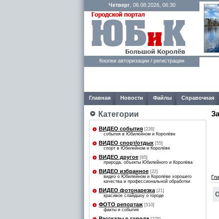
Четверг
, 06.08.2026, 06:30
Кнопки авторизации / регистрации
Главная
Новости
Файлы
Справочная
З
Категории
ВИДЕО события
[226]
события в Юбилейном и Королёве
ВИДЕО спорт/отдых
[55]
спорт в Юбилейном и Королёве
ВИДЕО другое
[85]
природа, объекты Юбилейного и Королёва
ВИДЕО избранное
[22]
видео о Юбилейном и Королёве хорошего
Гл
качества и профессиональной обработки
ВИДЕО фотонарезка
[21]
О
красивое слайдшоу о городе
ФОТО репортаж
[510]
факты и события
Рассказы о городе