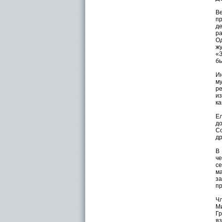
В
пр
д
р
Од
ж
«З
бы
И
му
ре
из
ка
Ел
д
С
др
В
ч
се
м
за
пр
Ч
М
Гр
я