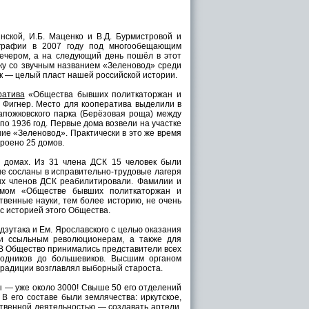
ской, И.Б. Маценко и В.Д. Бурмистровой и
ографии в 2007 году под многообещающим
ечером, а на следующий день пошёл в этот
ку со звучным названием «Зеленовод» среди
лок — целый пласт нашей российской истории.
ратива
«Общества бывших политкаторжан и
 Фигнер. Место для кооператива выделили в
Сапожковского парка (Берёзовая роща) между
по 1936 год. Первые дома возвели на участке
ние «Зеленовод». Практически в это же время
троено 25 домов.
х домах. Из 31 члена ДСК 15 человек были
ые сосланы в исправительно-трудовые лагеря
ных членов ДСК реабилитировали. Фамилии и
амом «Обществе бывших политкаторжан и
твенные науки, тем более историю, не очень
с историей этого Общества.
дзутака и Ем. Ярославского с целью оказания
и ссыльным революционерам, а также для
 В Общество принимались представители всех
родников до большевиков. Высшим органом
традиции возглавлял выборный староста.
ды — уже около 3000! Свыше 50 его отделений
 В его составе были землячества: иркутское,
ственной деятельностью — создавать артели,