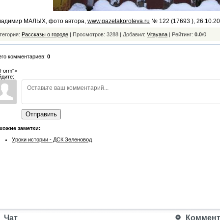
ладимир МАЛЫХ, фото автора,
www.gazetakoroleva.ru
№ 122 (17693 ), 26.10.2
тегория:
Рассказы о городе
| Просмотров: 3288 | Добавил:
Vitayana
|
Рейтинг:
0.0
/
0
его комментариев:
0
Form">
йдите:
Отправить
хожие заметки:
Уроки истории - ДСК Зеленовод
Чат
Коммента