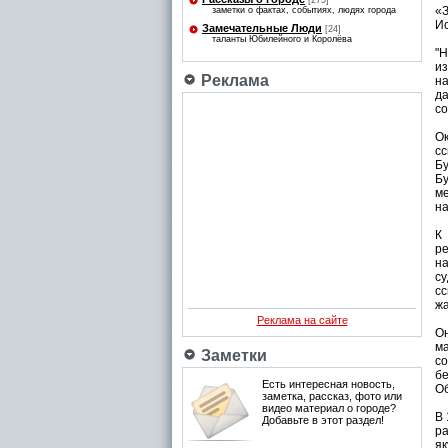
[275]
«З
заметки о фактах, событиях, людях города
Ис
Замечательные Люди
[24]
таланты Юбилейного и Королёва
"
и
Реклама
н
д
со
О
с
Бу
Бу
ме
на
К
ре
н
с
сс
жа
Реклама на сайте
Он
м
Заметки
со
б
Есть интересная новость,
Об
заметка, рассказ, фото или
видео материал о городе?
В 
Добавьте в этот раздел!
ра
як