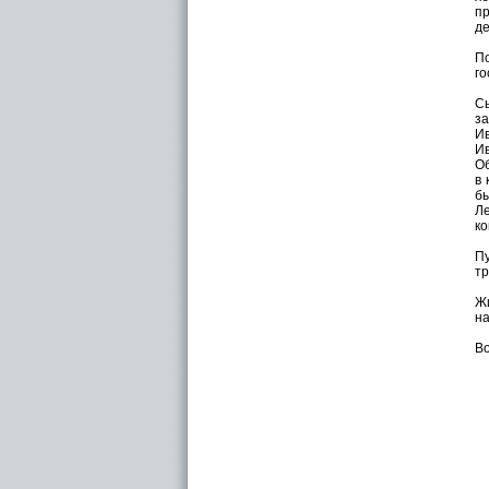
пр
де
По
го
Сы
з
И
И
Об
в 
б
Ле
ко
Пу
тр
Жи
на
Во