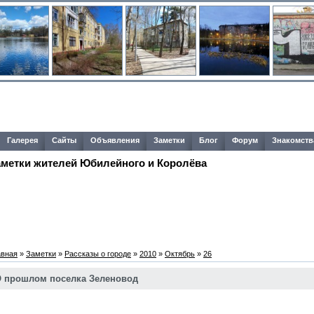
Галерея
Сайты
Объявления
Заметки
Блог
Форум
Знакомств
аметки жителей Юбилейного и Королёва
авная
»
Заметки
»
Рассказы о городе
»
2010
»
Октябрь
»
26
 прошлом поселка Зеленовод