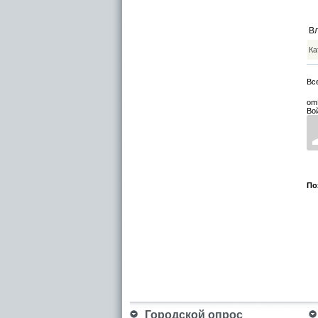
В
Ка
Вс
om
Во
По
Городской опрос