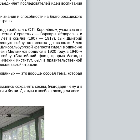
 объединяет последователей идеи воспитания
 знания и способности на благо российского
 страны.
года работал с С.П. Королёвым, участвовал в
. В семье Сергеевых — Варвары Фёдоровны и
 лет в ссылке (1907 — 1917), сын Дмитрий
венную войну «от звонка до звонка». Член
 Шлиссельбургской крепости сидел в одиночке
ич Мельников родился в 1920 году, в 1940-м
войну (Балтийский флот, прорыв блокады
ический институт, был в правительственной
 космической отрасли.
ированных — это вообще особая тема, которая
мились сохранять сосны, благодаря чему и в
жи и белки. Дважды в посёлок заходили лоси.