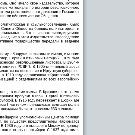
дома. Оно имело своё издательство, которое
личные материалы по истории революционного
еятели революционного движения в России от
ниями обо всех членах Общества.
олиткаторжан и ссыльнопоселенцев» было
о Совета Общества бывших политкаторжан и
териальных забот о членах ликвидируемого
вышедшие в этом издательстве, впоследствии
ративное товарищество передали в ведение
 нему, обнаружил и знакомые имена, и многие
гнер, Сергей Юстинович Багоцкий. 1879 года
разносил революционные листовки. В 1904-м
й комитет РСДРП. В 1905-м — первый арест
сылается на поселение в Иркутскую губернию.
 в 1910 году организовал «Краковский союз
зацией с отделениями во всех европейских
омощь в съёме жилья. В Кракове в это время
ершают прогулки в горы. Сергей Юстинович
упской. В 1916 году переезжает в Цюрих, где
стом Платтеном принадлежит ведущая роль в
я поездами были отправлены 633 человека.
в Швейцарию уполномоченным Центра помощи
л, по существу, представителем Наркоматов
В 1936 году его вызвали в Москву по доносу,
ржан и старых партийцев. С 1937 года жил в