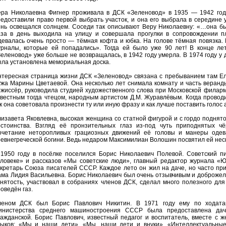
ера Николаевна Фигнер проживала в ДСК «Зеленовод» в 1935 — 1942 годах
едоставили право первой выбрать участок, и она его выбрала в середине у
ень освещался солнцем. Соседи так описывают Веру Николаевну: «…она б
аза в день выходила на улицу и совершала прогулки в сопровождении п
евалась очень просто — тёмная кофта и юбка. На голове тёмная повязка.
урналы, которые ей попадались». Тогда ей было уже 90 лет! В конце ле
еленовод» уже больше не возвращалась, в 1942 году умерла. В 1974 году у
ла установлена мемориальная доска.
нтересная страница жизни ДСК «Зеленовод» связана с пребыванием там Е
жа Марины Цветаевой. Она несколько лет снимала комнату и часть веранды 
жиссёр, руководила студией художественного слова при Московской филар
вестным тогда чтецом, народным артистом Д.М. Журавлёвым. Когда провод
к она советовала произнести ту или иную фразу и как лучше поставить голос 
изавета Яковлевна, высокая женщина со статной фигурой и с гордо поднят
остоинства. Взгляд её пронзительных глаз из-под чуть приподнятых ч
очетание неторопливых грациозных движений её головы и манеры одев
евнегреческой богини. Ведь недаром Максимилиан Волошин посвятил ей нес
 1950 году в посёлке поселился Борис Николаевич Полевой. Советский пи
еловеке» и рассказов «Мы советские люди», главный редактор журнала «Ю
кретарь Союза писателей СССР. Каждое лето он жил на даче, но часто пр
ама Лидия Васильевна. Борис Николаевич был очень отзывчивым и доброже
нятость, участвовал в собраниях членов ДСК, сделал много полезного дл
оведён газ.
леном ДСК был Борис Павлович Никитин. В 1971 году ему по ходата
инистерства среднего машиностроения СССР была предоставлена дач
ажданской. Борис Павлович, известный педагог и воспитатель, вместе с 
зыков: «Мы и наши дети», «Мы, наши дети и внуки», «Интеллектуальные