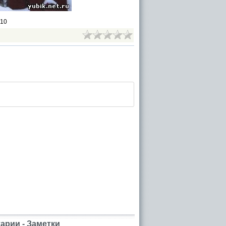
010
рии - Заметки