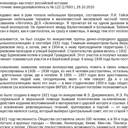
еленовод» как пласт российской истории
точник: www.gazetakoroleva.ru № 122 (17693 ), 26.10.2010
Недавно мне в руки попала небольшая брошюра, составленная Л.И. Гайсин
зданная небольшим тиражом в малоизвестной московской частной тип
азванием «Летопись ДСК «Зеленовод». Я прочитал её на одном дыхании в
ачный кооператив. Он приютился между Валентиновкой и Болшевым. Таблич
сен и берёз, как и сам посёлок, не сразу и заметишь. А между тем этот посё
казывается, он был создан по инициативе группы дачно-огородного
коопе
сыльнопоселенцев» в сентябре 1932 года. Главным инициатором была Вера
рковском лесу, а затем, уже в 1934-м, к нему присоединили территорию 
рковским проездом и улицей Береговой. Строительство домов велось с 1932 
жду Бурковским полем и улицей Гражданской. Этот участок и получил назва
чинает осваиваться участок и в Берёзовой роще. К концу 1938 года было пос
 сожалению, немногим членам кооператива удалось пожить в своих новы
прессированы в 1936 — 1938 годах, из них 9 человек расстреляны, остальн
а длительные сроки, где и погибли. В 1956 — 1957 годах всех арестован
удьбы этих людей нам, сегодняшним, мало о чём говорят. Да и о с
ыльнопоселенцев» мало кто знал — в мои студенческие 1950-е годы общес
ловали (за исключением истории ВКП(б). И я решил поглубже познакомиться 
о было создано в марте 1921 года по инициативе Ф.Э. Дзержинского, Я.Э. Ру
атериальной и моральной помощи бывшим политическим за-ключённым 
действия изданию воспоминаний и материалов о царской каторге и ссылках.
ез исключения революционных течений, группировок и партий — от на
щества являлся съезд, который выбирал Центральный совет, его по старой 
1921 году численность Общества составляла около 200 человек, а в 30-е го
ботало в крупных городах — Москве, Ленинграде, Киеве, Мин-ске, Тбилиси.
утское и другие. Обществу предоставлялась возможность заниматься хозяй