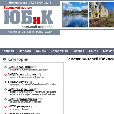
Воскресенье
, 09.08.2026, 11:44
Кнопки авторизации / регистрации
Главная
Новости
Файлы
Справочная
Галерея
Сайты
Объявл
Заметки жителей Юбилей
Категории
ВИДЕО события
[226]
события в Юбилейном и Королёве
ВИДЕО спорт/отдых
[55]
спорт в Юбилейном и Королёве
ВИДЕО другое
[85]
природа, объекты Юбилейного и Королёва
ВИДЕО избранное
[22]
видео о Юбилейном и Королёве хорошего
качества и профессиональной обработки
ВИДЕО фотонарезка
[21]
красивое слайдшоу о городе
ФОТО репортаж
[510]
факты и события
Рассказы о городе