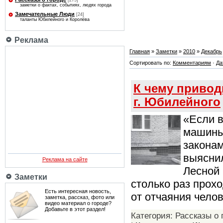
[275]
заметки о фактах, событиях, людях города
Замечательные Люди
[24]
таланты Юбилейного и Королёва
Реклама
Главная
»
Заметки
»
2010
»
Декабрь
Сортировать по:
Комментариям
·
Да
К чему привод
г. Юбилейного
«Если в
машины.
законам
выяснил
Реклама на сайте
Лесной 
Заметки
столько раз прох
Есть интересная новость,
от отчаяния челов
заметка, рассказ, фото или
видео материал о городе?
Добавьте в этот раздел!
Категория: Рассказы о 