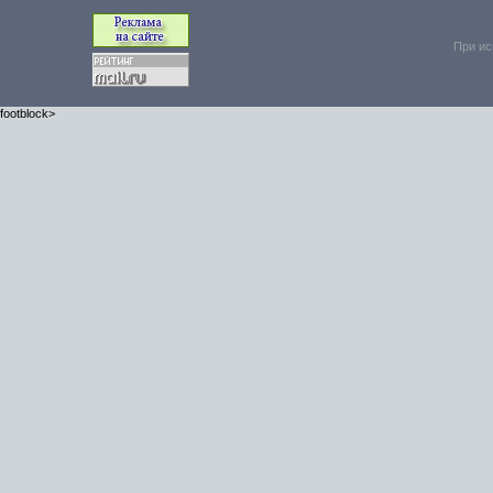
При ис
footblock>