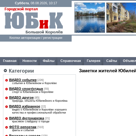
Суббота
, 08.08.2026, 10:17
Кнопки авторизации / регистрации
Главная
Новости
Файлы
Справочная
Галерея
Сайты
Объявл
Заметки жителей Юбилей
Категории
ВИДЕО события
[226]
события в Юбилейном и Королёве
ВИДЕО спорт/отдых
[55]
спорт в Юбилейном и Королёве
ВИДЕО другое
[85]
природа, объекты Юбилейного и Королёва
ВИДЕО избранное
[22]
видео о Юбилейном и Королёве хорошего
качества и профессиональной обработки
ВИДЕО фотонарезка
[21]
красивое слайдшоу о городе
ФОТО репортаж
[510]
факты и события
Рассказы о городе