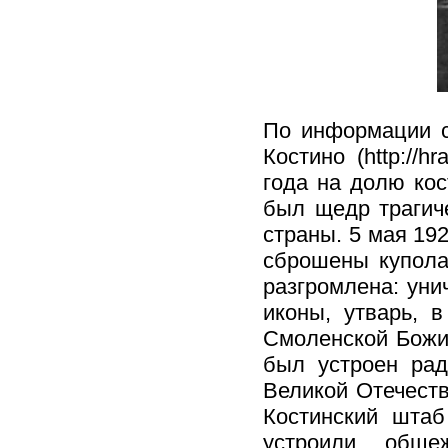
По информации с
Костино (http://h
года на долю кос
был щедр трагич
страны. 5 мая 192
сброшены купола
разгромлена: уни
иконы, утварь, 
Смоленской Божие
был устроен рад
Великой Отечест
Костинский штаб
устроили обще