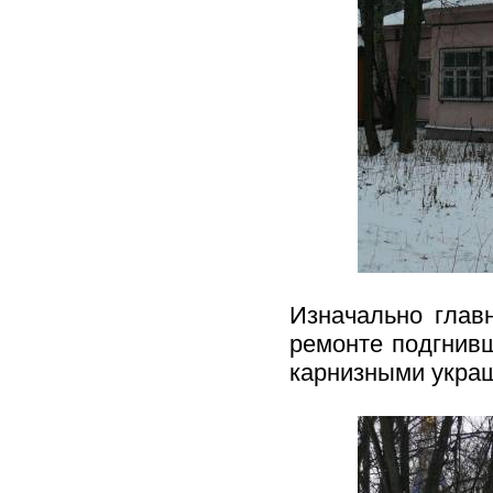
Изначально глав
ремонте подгнив
карнизными укра