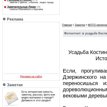
[275]
заметки о фактах, событиях, людях города
Замечательные Люди
[24]
таланты Юбилейного и Королёва
Реклама
Главная
»
Заметки
»
ФОТО репорта
Фотоотчет: в усадьбе Кост
Усадьба Костино
Исто
Если, прогулив
Дзержинского на
Реклама на сайте
переносишься 
Заметки
дореволюционным
Есть интересная новость,
вековыми деревь
заметка, рассказ, фото или
видео материал о городе?
Добавьте в этот раздел!