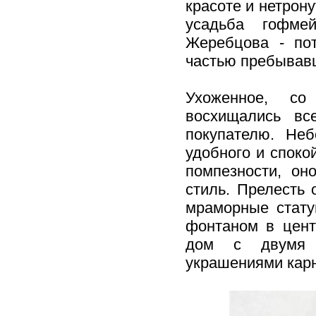
красоте и нетрону
усадьба гофме
Жеребцова - пот
частью пребывавш
Ухоженное, со
восхищались вс
покупателю. Не
удобного и споко
помпезности, он
стиль. Прелесть
мраморные стату
фонтаном в цент
дом с двумя б
украшениями карн