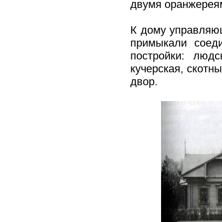
двумя оранжереям
К дому управляющ
примыкали соед
постройки: люд
кучерская, скотн
двор.