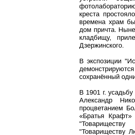
фотолабораторию
креста простоял
времена храм бы
дом причта. Ныне
кладбищу, прил
Дзержинского.
В экспозиции "Ис
демонстрируются
сохранённый одн
В 1901 г. усадьб
Александр Ник
процветанием Бо
«Братья Крафт» 
"Товариществу
"Товариществу Л