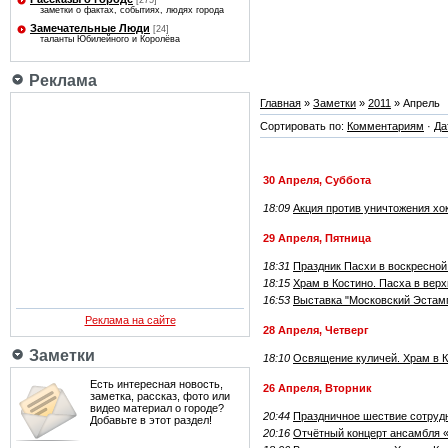
[275]
заметки о фактах, событиях, людях города
Замечательные Люди
[24]
таланты Юбилейного и Королёва
Реклама
Главная
»
Заметки
»
2011
»
Апрель
Сортировать по:
Комментариям
·
Да
30 Апреля, Суббота
18:09
Акция против уничтожения хок
29 Апреля, Пятница
18:31
Праздник Пасхи в воскресной
18:15
Храм в Костино. Пасха в вер
16:53
Выставка "Московский Эстамп
Реклама на сайте
28 Апреля, Четверг
Заметки
18:10
Освящение куличей. Храм в К
Есть интересная новость,
26 Апреля, Вторник
заметка, рассказ, фото или
видео материал о городе?
20:44
Праздничное шествие сотрудн
Добавьте в этот раздел!
20:16
Отчётный концерт ансамбля 