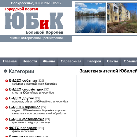
Воскресенье
, 09.08.2026, 05:17
Кнопки авторизации / регистрации
Главная
Новости
Файлы
Справочная
Галерея
Сайты
Объявл
Заметки жителей Юбилей
Категории
ВИДЕО события
[226]
события в Юбилейном и Королёве
ВИДЕО спорт/отдых
[55]
спорт в Юбилейном и Королёве
ВИДЕО другое
[85]
природа, объекты Юбилейного и Королёва
ВИДЕО избранное
[22]
видео о Юбилейном и Королёве хорошего
качества и профессиональной обработки
ВИДЕО фотонарезка
[21]
красивое слайдшоу о городе
ФОТО репортаж
[510]
факты и события
Рассказы о городе