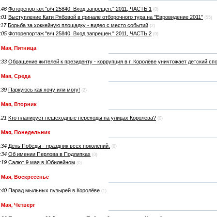
:46
Фоторепортаж "в/ч 25840. Вход запрещен." 2011, ЧАСТЬ 1
(0)
:01
Выступление Кати Рябовой в финале отборочного тура на "Евровидение 2011"
(55)
:17
Борьба за хоккейную площадку - видео с место событий
(2)
:05
Фоторепортаж "в/ч 25840. Вход запрещен." 2011, ЧАСТЬ 2
(0)
 Мая, Пятница
:33
Обращение жителей к президенту - коррупция в г. Королёве уничтожает детский сп
 Мая, Среда
:39
Паркуюсь как хочу или могу!
(2)
 Мая, Вторник
:21
Кто планирует пешеходные переходы на улицах Королёва?
(0)
 Мая, Понедельник
:34
День Победы - праздник всех поколений.
(0)
:34
Об имении Перлова в Подлипках
(0)
:19
Салют 9 мая в Юбилейном
(0)
 Мая, Воскресенье
:40
Парад мыльных пузырей в Королёве
(1)
 Мая, Четверг