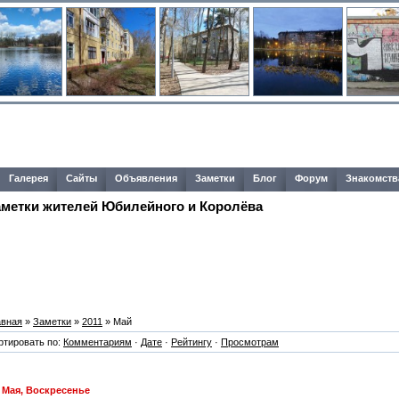
Галерея
Сайты
Объявления
Заметки
Блог
Форум
Знакомств
аметки жителей Юбилейного и Королёва
авная
»
Заметки
»
2011
»
Май
ртировать по:
Комментариям
·
Дате
·
Рейтингу
·
Просмотрам
 Мая, Воскресенье