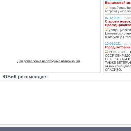
Болшевской шко
https://youtu.
встречи учителей
07.12.2021
-
avk0
Старое и новое
Проезд Циолко
улица Циолковс
Циолковского ник
была улица Стал
10.04.2021
-
vgir
Город, который
СООБЩИТЕ П
СССР СВИРИДО
ЦЕХЕ ЗАВОДА В
Для добавления необходима авторизация
ТАКЖЕ ВЕТЕРАНЫ
от них командо
СПАСИБО.
ЮБиК рекомендует
10.04.2021
-
vgir
Как появился Ю
строительства 
ВСЕ ЧТО НАП
КРАВЦОВ ЗОЛОТ
ДРУГИЕ ЧЕЛОВЕК
СОВЕСТИ БОЛЬ
КАК УБИВАЛИ С
против улыбки КА
ГОРОДОК. ЖЕНА е
Прораб Василий
КГБ из 15 дома.
Дворкина В.Ф. 
СТРОИТЕЛЕЙ ИЗ
НЕСКОЛЬКО тонн
ТОНН ) КУПИЛИ