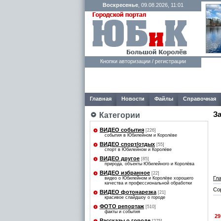
Воскресенье
, 09.08.2026, 11:01
Кнопки авторизации / регистрации
Главная
Новости
Файлы
Справочная
З
Категории
ВИДЕО события
[226]
события в Юбилейном и Королёве
ВИДЕО спорт/отдых
[55]
спорт в Юбилейном и Королёве
ВИДЕО другое
[85]
природа, объекты Юбилейного и Королёва
ВИДЕО избранное
[22]
Гл
видео о Юбилейном и Королёве хорошего
качества и профессиональной обработки
Со
ВИДЕО фотонарезка
[21]
красивое слайдшоу о городе
ФОТО репортаж
[510]
факты и события
29
Рассказы о городе