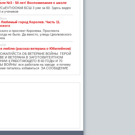
ле №3 - 50 лет! Воспоминания о школе
be/CuEVTrDOKb8 БСШ 3 уже за 60. Здесь видео
 и учеников
0rus
. Любимый город Королев. Часть 11.
вского
кого и проспект Королева. Проспекта
огда не было. Да вместо, улицы Циолковского
ина
ev14
 я люблю (рассказ ветерана о Юбилейном)
ОЖАЛУЙСТА ОБ ВЕТЕРАНЕ ВОЙНЫ ГЕРОЙ
ВЕ И ВЕТЕРАНА В ЗАГОТОВИТЕЛТНОМ
 НИИ-4 РАБОТАЮЩЕГО В 60 ГОДЫ И 70
 ВОЙНЫ все работали на заводе и почему
вание питалось избавиться ЗА СООБЩЕНИЕ
ev14
билейный - рассказ ветерана
города
ИСАЛ БЕРЕЗНИН ПРАВДА ПОЛКОВНИК Г.Л.
ОЙ ЧЕЛОВЕК!!!_ МИКИТЬЮК КАЙНЕР И
- ВСЕ 20 человек Ворюги. БЕЗ СТЫДА И
НО ВСПОМИНАТЬ КАК РАЗВОРОВЫВАЛИ И
ТАРШИНУ СТАРОВЕРОВА проживал в бараке
ФЕ,. от строителей ,,в кафе УЛЫБКА - 4
го сразу поседела и через год умерла.
 Ильин мастер ЧЕСТНЫЙ- от бога. служба
 прож. исчезла, ГЕНЕРАЛЫ исчезли, кроме
время было опасное ГРУПППУ САНТЕХНИКОВ
 УНР И ВСЕ БОГАТСТВО ( ТРУБЫ
 и все остальное ТЕХНИКУ машины трактора
 НЕГОДЯИ ( ОПАСНЫЕ ),ЗА НЕСКОЛЬКО