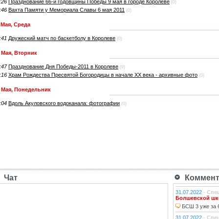
:26
Празднование 66-й годовщины Победы 9 мая в городе Королёве
(0)
:46
Вахта Памяти у Мемориала Славы 6 мая 2011
(0)
 Мая, Среда
:41
Дружеский матч по баскетболу в Королеве
(0)
 Мая, Вторник
:47
Празднование Дня Победы-2011 в Королеве
(9)
:16
Храм Рождества Пресвятой Богородицы в начале XX века - архивные фото
(0)
 Мая, Понедельник
:04
Вдоль Акуловского водоканала: фотографии
(0)
Чат
Коммента
31.07.2022
-
Спе
Болшевской шко
БСШ 3 уже за 6
31.07.2022
-
Спе