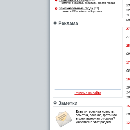
[275]
заметки о фактах, событиях, людях города
23
Замечательные Люди
[24]
22
таланты Юбилейного и Королёва
11
00
Реклама
27
21
25
09
17
08
16
19
14
Реклама на сайте
10
Заметки
15
Есть интересная новость,
20
заметка, рассказ, фото или
видео материал о городе?
Добавьте в этот раздел!
12