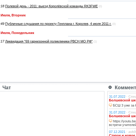
:18
Полевой день - 2011: выезд Королёвской команды RK3FWE
(0)
 Июля, Вторник
:49
Публичные слушания по проекту Генплана г. Королев, 4 июля 2011 г.
(0)
 Июля, Понедельник
:17
Ликвидация "69 гарнизонной поликлиники РВСН МО РФ"
(1)
Чат
Коммента
31.07.2022
-
Спе
Болшевской шко
БСШ 3 уже за 6
31.07.2022
-
Спе
Болшевской шко
https://youtu.
встречи учителей
07.12.2021
-
avk0
Старое и новое