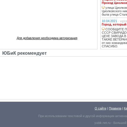
Проезд Циолко
улица Циолковс
Циолковского ник
была улица Стал
10.04.2021
-
vgir
Город, который
СООБЩИТЕ П
СССР СВИРИДО
ЦЕХЕ ЗАВОДА В
Для добавления необходима авторизация
ТАКЖЕ ВЕТЕРАНЫ
от них командо
СПАСИБО.
ЮБиК рекомендует
10.04.2021
-
vgir
Как появился Ю
строительства 
ВСЕ ЧТО НАП
КРАВЦОВ ЗОЛОТ
ДРУГИЕ ЧЕЛОВЕК
СОВЕСТИ БОЛЬ
КАК УБИВАЛИ С
против улыбки КА
ГОРОДОК. ЖЕНА е
Прораб Василий
КГБ из 15 дома.
Дворкина В.Ф. 
СТРОИТЕЛЕЙ ИЗ
НЕСКОЛЬКО тонн
ТОНН ) КУПИЛИ
О сайте
|
Правила
|
К
БУТЫЛОВ ВИНА. 
прихода фашизма
угрожали приконч
При использовании текстовой и другой информации активна
все ......
yubik.net.ru -
Большой
04.05.2019
-
4844