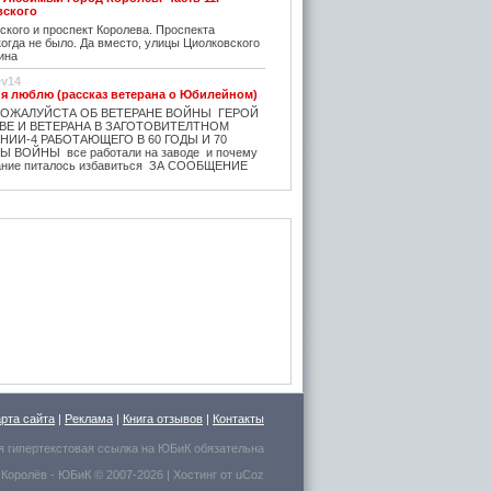
вского
кого и проспект Королева. Проспекта
огда не было. Да вместо, улицы Циолковского
ина
ev14
 я люблю (рассказ ветерана о Юбилейном)
ОЖАЛУЙСТА ОБ ВЕТЕРАНЕ ВОЙНЫ ГЕРОЙ
ВЕ И ВЕТЕРАНА В ЗАГОТОВИТЕЛТНОМ
 НИИ-4 РАБОТАЮЩЕГО В 60 ГОДЫ И 70
 ВОЙНЫ все работали на заводе и почему
вание питалось избавиться ЗА СООБЩЕНИЕ
ev14
билейный - рассказ ветерана
города
ИСАЛ БЕРЕЗНИН ПРАВДА ПОЛКОВНИК Г.Л.
ОЙ ЧЕЛОВЕК!!!_ МИКИТЬЮК КАЙНЕР И
- ВСЕ 20 человек Ворюги. БЕЗ СТЫДА И
НО ВСПОМИНАТЬ КАК РАЗВОРОВЫВАЛИ И
ТАРШИНУ СТАРОВЕРОВА проживал в бараке
ФЕ,. от строителей ,,в кафе УЛЫБКА - 4
го сразу поседела и через год умерла.
 Ильин мастер ЧЕСТНЫЙ- от бога. служба
 прож. исчезла, ГЕНЕРАЛЫ исчезли, кроме
время было опасное ГРУПППУ САНТЕХНИКОВ
 УНР И ВСЕ БОГАТСТВО ( ТРУБЫ
 и все остальное ТЕХНИКУ машины трактора
 НЕГОДЯИ ( ОПАСНЫЕ ),ЗА НЕСКОЛЬКО
арта сайта
|
Реклама
|
Книга отзывов
|
Контакты
потом произошло еще много убийств после
 с кровью 3 октября 1993 года .мне также
ить,,,,,, МВД БЫЛА на стороне бандитов .
я гипертекстовая ссылка на
ЮБиК
обязательна
 Королёв
- ЮБиК © 2007-2026 |
Хостинг от
uCoz