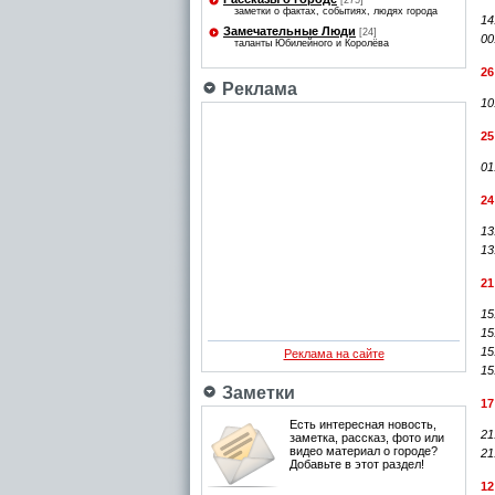
[275]
заметки о фактах, событиях, людях города
14
Замечательные Люди
[24]
00
таланты Юбилейного и Королёва
26
Реклама
10
25
01
24
13
13
21
15
15
15
Реклама на сайте
15
Заметки
17
Есть интересная новость,
21
заметка, рассказ, фото или
видео материал о городе?
21
Добавьте в этот раздел!
12