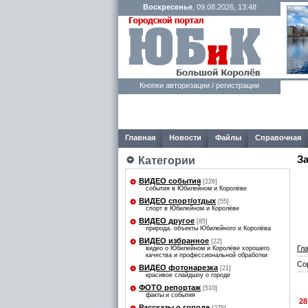
Воскресенье
, 09.08.2026, 13:48
Кнопки авторизации / регистрации
Главная
Новости
Файлы
Справочная
З
Категории
ВИДЕО события
[226]
события в Юбилейном и Королёве
ВИДЕО спорт/отдых
[55]
спорт в Юбилейном и Королёве
ВИДЕО другое
[85]
природа, объекты Юбилейного и Королёва
ВИДЕО избранное
[22]
Гл
видео о Юбилейном и Королёве хорошего
качества и профессиональной обработки
Со
ВИДЕО фотонарезка
[21]
красивое слайдшоу о городе
ФОТО репортаж
[510]
факты и события
28
Рассказы о городе