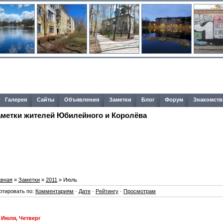
Галерея
Сайты
Объявления
Заметки
Блог
Форум
Знакомств
аметки жителей Юбилейного и Королёва
авная
»
Заметки
»
2011
»
Июль
ртировать по:
Комментариям
·
Дате
·
Рейтингу
·
Просмотрам
 Июля, Четверг