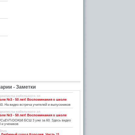
рии - Заметки
циалисты кабельного эл
ле №3 - 50 лет! Воспоминания о школе
0. На видео встреча учителей и выпускников
циалисты кабельного эл
ле №3 - 50 лет! Воспоминания о школе
be/CuEVTrDOKb8 БСШ 3 уже за 60. Здесь видео
 и учеников
0rus
. Любимый город Королев. Часть 11.