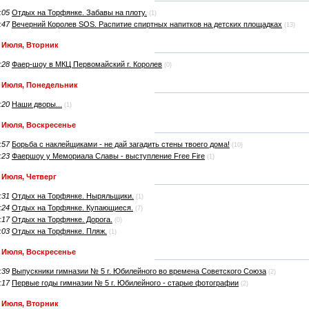
:05
Отдых на Торфянке. Забавы на плоту.
(1)
:47
Вечерний Королев SOS. Распитие спиртных напитков на детских площадках
(13)
 Июля, Вторник
:28
Фаер-шоу в МКЦ Первомайский г. Королев
(0)
 Июля, Понедельник
:20
Наши дворы...
(1)
 Июля, Воскресенье
:57
Борьба с наклейщиками - не дай загадить стены твоего дома!
(10)
:23
Фаершоу у Мемориала Славы - выступление Free Fire
(1)
 Июля, Четверг
:31
Отдых на Торфянке. Ныряльщики.
(1)
:24
Отдых на Торфянке. Купающиеся.
(7)
:17
Отдых на Торфянке. Дорога.
(0)
:03
Отдых на Торфянке. Пляж.
(1)
 Июля, Воскресенье
:39
Выпускники гимназии № 5 г. Юбилейного во времена Советского Союза
(2)
:17
Первые годы гимназии № 5 г. Юбилейного - старые фотографии
(2)
 Июля, Вторник