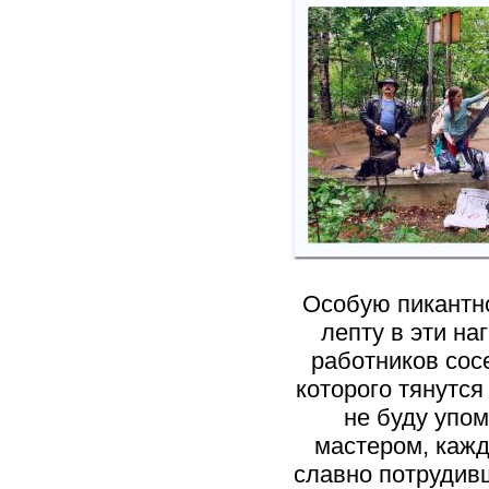
Особую пикантно
лепту в эти н
работников сос
которого тянутся
не буду упом
мастером, кажд
славно потрудив