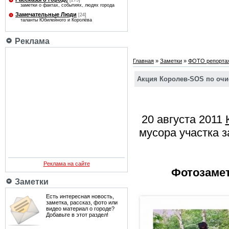
[275]
заметки о фактах, событиях, людях города
Замечательные Люди
[24]
таланты Юбилейного и Королёва
Реклама
Главная
»
Заметки
»
ФОТО репорта
Акция Королев-SOS по очи
20 августа 2011
мусора участка 
Реклама на сайте
Фотозаме
Заметки
Есть интересная новость,
заметка, рассказ, фото или
видео материал о городе?
Добавьте в этот раздел!