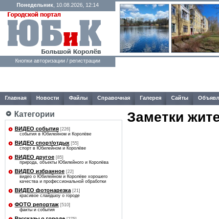
Понедельник
, 10.08.2026, 12:14
Кнопки авторизации / регистрации
Главная
Новости
Файлы
Справочная
Галерея
Сайты
Объявл
Заметки жит
Категории
ВИДЕО события
[226]
события в Юбилейном и Королёве
ВИДЕО спорт/отдых
[55]
спорт в Юбилейном и Королёве
ВИДЕО другое
[85]
природа, объекты Юбилейного и Королёва
ВИДЕО избранное
[22]
видео о Юбилейном и Королёве хорошего
качества и профессиональной обработки
ВИДЕО фотонарезка
[21]
красивое слайдшоу о городе
ФОТО репортаж
[510]
факты и события
Рассказы о городе