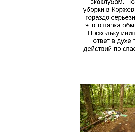
экоклубом. По
уборки в Коржев
гораздо серьез
этого парка обм
Поскольку иниц
ответ в духе 
действий по спа