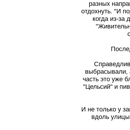
разных напра
отдохнуть. "И п
когда из-за
"Живительн
После
Справедливо
выбрасывали, а
часть это уже 
"Цельсий" и пив
И не только у з
вдоль улицы