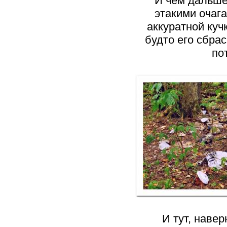
И чем дальше
этакими очага
аккуратной куч
будто его сбра
по
И тут, наве