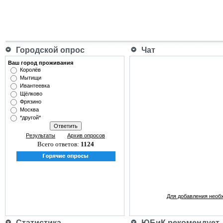
Городской опрос
Чат
Ваш город проживания
Королёв
Мытищи
Ивантеевка
Щёлково
Фрязино
Москва
*другой*
Результаты
Архив опросов
Всего ответов:
1124
Для добавления необ
Статистика
ЮБиК рекомендует