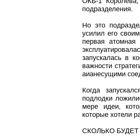
ОКБ-1 Королева,
подразделения.
Но это подразде
усилил его свои
первая атомная 
эксплуатирова
запускалась в к
важности стратег
аианесущими сое
Когда запускалс
подлодки ложилис
мере идеи, кот
которые хотели р
СКОЛЬКО БУДЕТ