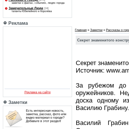
[275]
заметки о фактах, событиях, людях города
Замечательные Люди
[24]
таланты Юбилейного и Королёва
Реклама
Главная
»
Заметки
»
Рассказы о гор
Секрет знаменитого констр
Секрет знаменито
Источник: www.arm
За рубежом до 
оружейников. Не
Реклама на сайте
доска одному из
Заметки
Василию Грабину.
Есть интересная новость,
заметка, рассказ, фото или
видео материал о городе?
Добавьте в этот раздел!
Василий Грабин