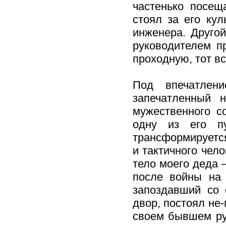
частенько посещ
стоял за его кул
инженера. Другой
руководителем п
проходную, тот в
Под впечатлен
запечатленный 
мужественного с
одну из его пу
трансформируется
и тактичного чел
тело моего деда 
после войны на 
запоздавший со 
двор, постоял не-
своем бывшем рук