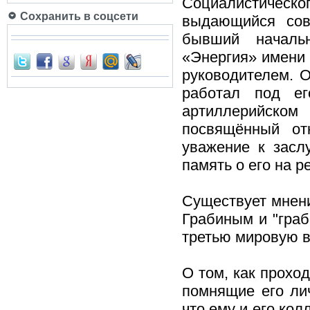
Социалистическо
Сохранить в соцсети
выдающийся сове
бывший начальн
«Энергия» имени 
руководителем. О
работал под ег
артиллерийско
посвящённый от
уважение к заслу
память о его на 
Существует мнени
Грабиным и "граб
третью мировую в
О том, как прохо
помнящие его ли
что ему и его ко