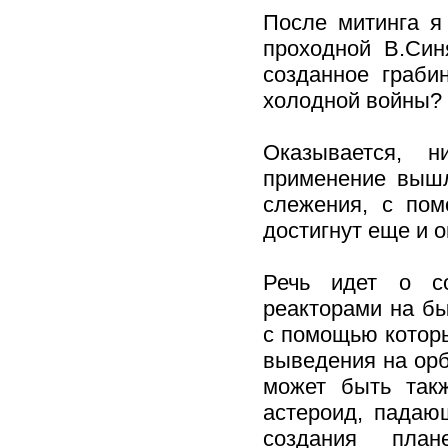
После митинга я
проходной В.Син
созданное граби
холодной войны?
Оказывается, н
применение вышл
слежения, с пом
достигнут еще и 
Речь идет о со
реакторами на бы
с помощью которы
выведения на орб
может быть такж
астероид, падаю
создания пла