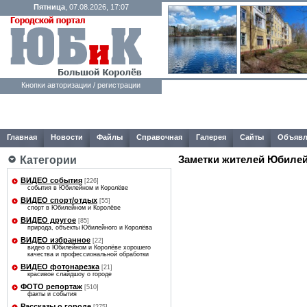
Пятница
, 07.08.2026, 17:07
Кнопки авторизации / регистрации
Главная
Новости
Файлы
Справочная
Галерея
Сайты
Объявл
Заметки жителей Юбилей
Категории
ВИДЕО события
[226]
события в Юбилейном и Королёве
ВИДЕО спорт/отдых
[55]
спорт в Юбилейном и Королёве
ВИДЕО другое
[85]
природа, объекты Юбилейного и Королёва
ВИДЕО избранное
[22]
видео о Юбилейном и Королёве хорошего
качества и профессиональной обработки
ВИДЕО фотонарезка
[21]
красивое слайдшоу о городе
ФОТО репортаж
[510]
факты и события
Рассказы о городе