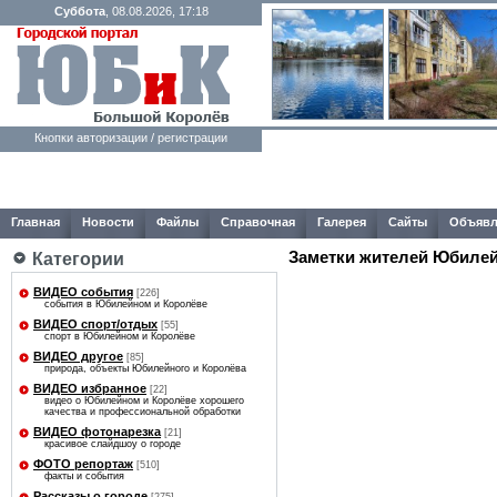
Суббота
, 08.08.2026, 17:18
Кнопки авторизации / регистрации
Главная
Новости
Файлы
Справочная
Галерея
Сайты
Объявл
Заметки жителей Юбилей
Категории
ВИДЕО события
[226]
события в Юбилейном и Королёве
ВИДЕО спорт/отдых
[55]
спорт в Юбилейном и Королёве
ВИДЕО другое
[85]
природа, объекты Юбилейного и Королёва
ВИДЕО избранное
[22]
видео о Юбилейном и Королёве хорошего
качества и профессиональной обработки
ВИДЕО фотонарезка
[21]
красивое слайдшоу о городе
ФОТО репортаж
[510]
факты и события
Рассказы о городе