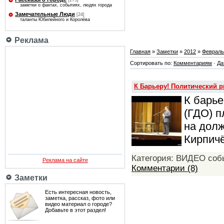
[275]
заметки о фактах, событиях, людях города
Замечательные Люди
[24]
таланты Юбилейного и Королёва
Реклама
Главная
»
Заметки
»
2012
»
Февраль
Сортировать по:
Комментариям
·
Да
К Барьеру! Политический р
К барье
(ГДО) 
на дол
Кирпич
Категория: ВИДЕО собы
Реклама на сайте
Комментарии (8)
Заметки
Есть интересная новость,
заметка, рассказ, фото или
видео материал о городе?
Добавьте в этот раздел!