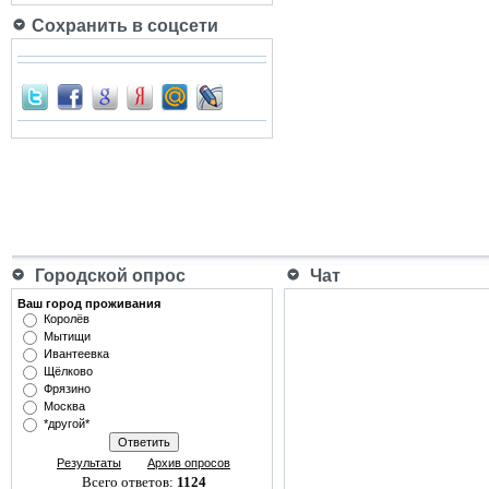
Сохранить в соцсети
Городской опрос
Чат
Ваш город проживания
Королёв
Мытищи
Ивантеевка
Щёлково
Фрязино
Москва
*другой*
Результаты
Архив опросов
Всего ответов:
1124