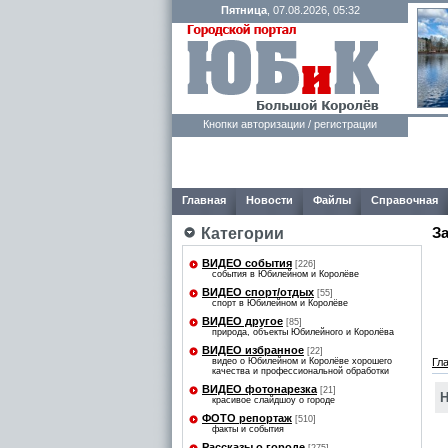
Пятница
, 07.08.2026, 05:32
Кнопки авторизации / регистрации
Главная
Новости
Файлы
Справочная
З
Категории
ВИДЕО события
[226]
события в Юбилейном и Королёве
ВИДЕО спорт/отдых
[55]
спорт в Юбилейном и Королёве
ВИДЕО другое
[85]
природа, объекты Юбилейного и Королёва
ВИДЕО избранное
[22]
видео о Юбилейном и Королёве хорошего
Гл
качества и профессиональной обработки
ВИДЕО фотонарезка
[21]
Н
красивое слайдшоу о городе
ФОТО репортаж
[510]
факты и события
Рассказы о городе