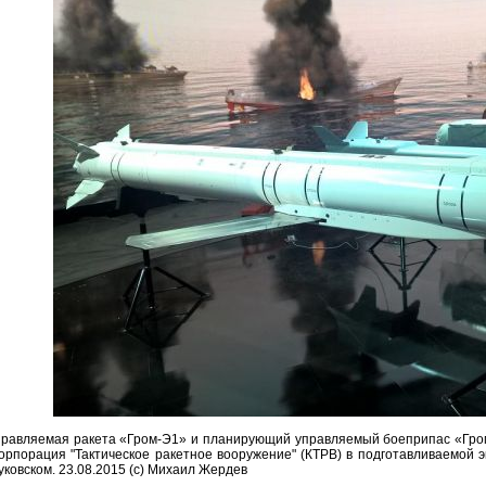
правляемая ракета «Гром-Э1» и планирующий управляемый боеприпас «Гром
орпорация "Тактическое ракетное вооружение" (КТРВ) в подготавливаемой
ковском. 23.08.2015 (с) Михаил Жердев