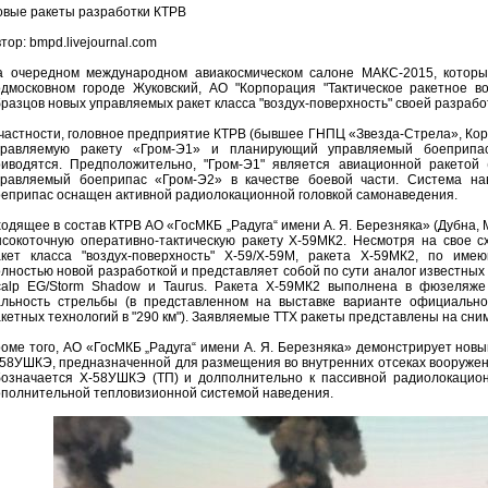
овые ракеты разработки КТРВ
тор: bmpd.livejournal.com
а очередном международном авиакосмическом салоне МАКС-2015, который
одмосковном городе Жуковский, АО "Корпорация "Тактическое ракетное во
разцов новых управляемых ракет класса "воздух-поверхность" своей разрабо
частности, головное предприятие КТРВ (бывшее ГНПЦ «Звезда-Стрела», Кор
правляемую ракету «Гром-Э1» и планирующий управляемый боеприпас
риводятся. Предположительно, "Гром-Э1" является авиационной ракетой
правляемый боеприпас «Гром-Э2» в качестве боевой части. Система нав
еприпас оснащен активной радиолокационной головкой самонаведения.
одящее в состав КТРВ АО «ГосМКБ „Радуга“ имени А. Я. Березняка» (Дубна,
ысокоточную оперативно-тактическую ракету Х-59МК2. Несмотря на свое с
акет класса "воздух-поверхность" Х-59/Х-59М, ракета Х-59МК2, по име
лностью новой разработкой и представляет собой по сути аналог известных
calp EG/Storm Shadow и Taurus. Ракета Х-59МК2 выполнена в фюзеляже 
альность стрельбы (в представленном на выставке варианте официальн
кетных технологий в "290 км"). Заявляемые ТТХ ракеты представлены на сним
оме того, АО «ГосМКБ „Радуга“ имени А. Я. Березняка» демонстрирует но
58УШКЭ, предназначенной для размещения во внутренних отсеках вооружен
бозначается Х-58УШКЭ (ТП) и долполнительно к пассивной радиолокацио
ополнительной тепловизионной системой наведения.