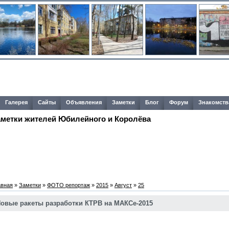
Галерея
Сайты
Объявления
Заметки
Блог
Форум
Знакомств
аметки жителей Юбилейного и Королёва
авная
»
Заметки
»
ФОТО репортаж
»
2015
»
Август
»
25
овые ракеты разработки КТРВ на МАКСе-2015