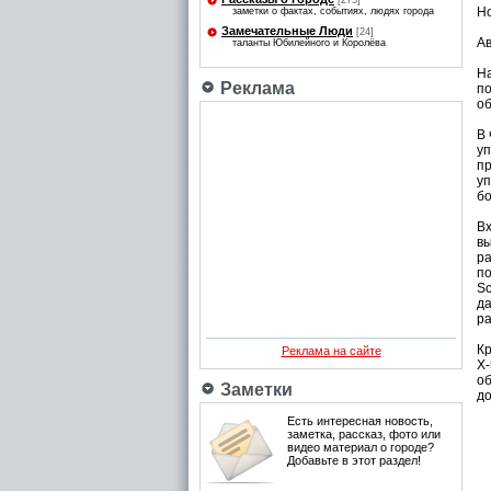
[275]
Н
заметки о фактах, событиях, людях города
Замечательные Люди
[24]
Ав
таланты Юбилейного и Королёва
Н
Реклама
п
об
В 
у
п
у
бо
Вх
в
р
по
S
д
ра
Кр
Реклама на сайте
Х-
о
Заметки
д
Есть интересная новость,
заметка, рассказ, фото или
видео материал о городе?
Добавьте в этот раздел!