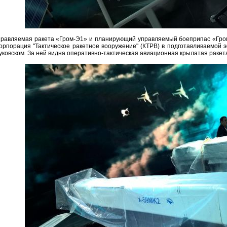
правляемая ракета «Гром-Э1» и планирующий управляемый боеприпас «Гром
орпорация "Тактическое ракетное вооружение" (КТРВ) в подготавливаемой
ковском. За ней видна оперативно-тактическая авиационная крылатая ракет