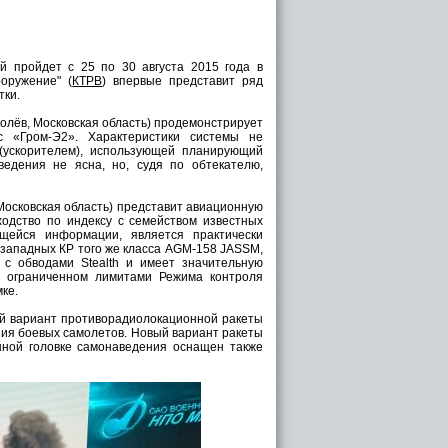
 пройдет с 25 по 30 августа 2015 года в
оружение" (
КТРВ
) впервые представит ряд
тки.
олёв, Московская область) продемонстрирует
 «Гром-Э2». Характеристики системы не
 (ускорителем), использующей планирующий
едения не ясна, но, судя по обтекателю,
 Московская область) представит авиационную
ходство по индексу с семейством известных
ющейся информации, является практически
 западных КР того же класса AGM-158 JASSM,
с обводами Stealth и имеет значительную
о ограниченном лимитами Режима контроля
ке.
вый вариант противорадиолокационной ракеты
ия боевых самолетов. Новый вариант ракеты
нной головке самонаведения оснащен также