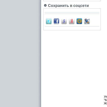
Сохранить в соцсети
У
"К
Жу