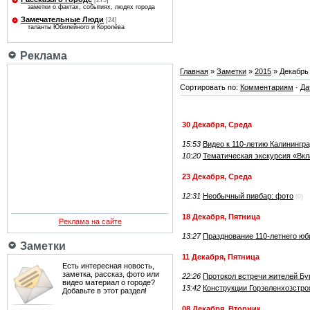
[275]
заметки о фактах, событиях, людях города
Замечательные Люди
[24]
таланты Юбилейного и Королёва
Реклама
Главная
»
Заметки
»
2015
»
Декабрь
Сортировать по:
Комментариям
·
Да
30 Декабря, Среда
15:53
Видео к 110-летию Калинингр
10:20
Тематическая экскурсия «Вкл
23 Декабря, Среда
12:31
Необычный пивбар: фото
(0)
18 Декабря, Пятница
Реклама на сайте
13:27
Празднование 110-летнего ю
Заметки
11 Декабря, Пятница
Есть интересная новость,
заметка, рассказ, фото или
22:26
Протокол встречи жителей Бу
видео материал о городе?
13:42
Конструкции Горзеленхозстро
Добавьте в этот раздел!
08 Декабря, Вторник