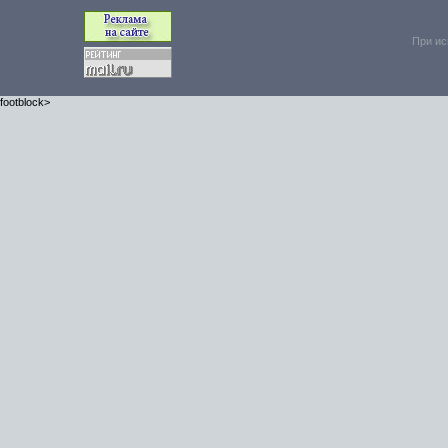
При ис
footblock>