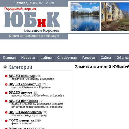
Четверг
, 06.08.2026, 23:30
Кнопки авторизации / регистрации
Главная
Новости
Файлы
Справочная
Галерея
Сайты
Объявл
Заметки жителей Юбилей
Категории
ВИДЕО события
[226]
события в Юбилейном и Королёве
ВИДЕО спорт/отдых
[55]
спорт в Юбилейном и Королёве
ВИДЕО другое
[85]
природа, объекты Юбилейного и Королёва
ВИДЕО избранное
[22]
видео о Юбилейном и Королёве хорошего
качества и профессиональной обработки
ВИДЕО фотонарезка
[21]
красивое слайдшоу о городе
ФОТО репортаж
[510]
факты и события
Рассказы о городе