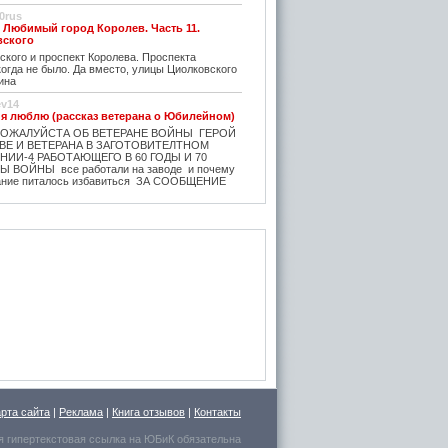
0rus
. Любимый город Королев. Часть 11.
вского
кого и проспект Королева. Проспекта
огда не было. Да вместо, улицы Циолковского
ина
ev14
 я люблю (рассказ ветерана о Юбилейном)
ОЖАЛУЙСТА ОБ ВЕТЕРАНЕ ВОЙНЫ ГЕРОЙ
ВЕ И ВЕТЕРАНА В ЗАГОТОВИТЕЛТНОМ
 НИИ-4 РАБОТАЮЩЕГО В 60 ГОДЫ И 70
 ВОЙНЫ все работали на заводе и почему
вание питалось избавиться ЗА СООБЩЕНИЕ
ev14
билейный - рассказ ветерана
города
ИСАЛ БЕРЕЗНИН ПРАВДА ПОЛКОВНИК Г.Л.
ОЙ ЧЕЛОВЕК!!!_ МИКИТЬЮК КАЙНЕР И
- ВСЕ 20 человек Ворюги. БЕЗ СТЫДА И
НО ВСПОМИНАТЬ КАК РАЗВОРОВЫВАЛИ И
ТАРШИНУ СТАРОВЕРОВА проживал в бараке
ФЕ,. от строителей ,,в кафе УЛЫБКА - 4
го сразу поседела и через год умерла.
 Ильин мастер ЧЕСТНЫЙ- от бога. служба
 прож. исчезла, ГЕНЕРАЛЫ исчезли, кроме
время было опасное ГРУПППУ САНТЕХНИКОВ
 УНР И ВСЕ БОГАТСТВО ( ТРУБЫ
 и все остальное ТЕХНИКУ машины трактора
 НЕГОДЯИ ( ОПАСНЫЕ ),ЗА НЕСКОЛЬКО
арта сайта
|
Реклама
|
Книга отзывов
|
Контакты
потом произошло еще много убийств после
 с кровью 3 октября 1993 года .мне также
ить,,,,,, МВД БЫЛА на стороне бандитов .
я гипертекстовая ссылка на
ЮБиК
обязательна