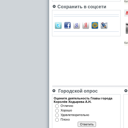
Ка
Сохранить в соцсети
А
Ка
Городской опрос
Оцените деятельность Главы города
Королёв Ходырева А.Н.
Отлично
Хорошо
Удовлетворительно
Плохо