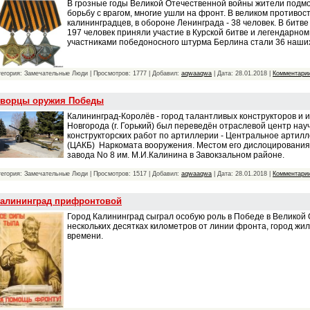
В грозные годы Великой Отечественной войны жители подмо
борьбу с врагом, многие ушли на фронт. В великом противос
калининградцев, в обороне Ленинграда - 38 человек. В битв
197 человек приняли участие в Курской битве и легендарно
участниками победоносного штурма Берлина стали 36 наши
тегория: Замечательные Люди | Просмотров: 1777 | Добавил:
aqwaaqwa
| Дата:
28.01.2018
|
Комментарии
ворцы оружия Победы
Калининград-Королёв - город талантливых конструкторов и и
Новгорода (г. Горький) был переведён отраслевой центр нау
конструкторских работ по артиллерии - Центральное артил
(ЦАКБ) Наркомата вооружения. Местом его дислоцирования
завода No 8 им. М.И.Калинина в Завокзальном районе.
тегория: Замечательные Люди | Просмотров: 1517 | Добавил:
aqwaaqwa
| Дата:
28.01.2018
|
Комментарии
алининград прифронтовой
Город Калининград сыграл особую роль в Победе в Великой 
нескольких десятках километров от линии фронта, город жи
времени.