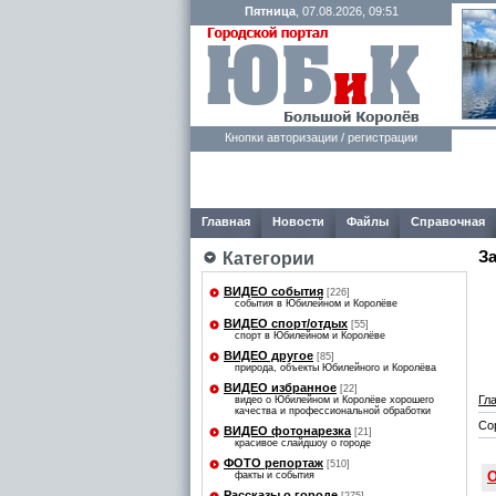
Пятница
, 07.08.2026, 09:51
Кнопки авторизации / регистрации
Главная
Новости
Файлы
Справочная
З
Категории
ВИДЕО события
[226]
события в Юбилейном и Королёве
ВИДЕО спорт/отдых
[55]
спорт в Юбилейном и Королёве
ВИДЕО другое
[85]
природа, объекты Юбилейного и Королёва
ВИДЕО избранное
[22]
Гл
видео о Юбилейном и Королёве хорошего
качества и профессиональной обработки
Со
ВИДЕО фотонарезка
[21]
красивое слайдшоу о городе
ФОТО репортаж
[510]
О
факты и события
Рассказы о городе