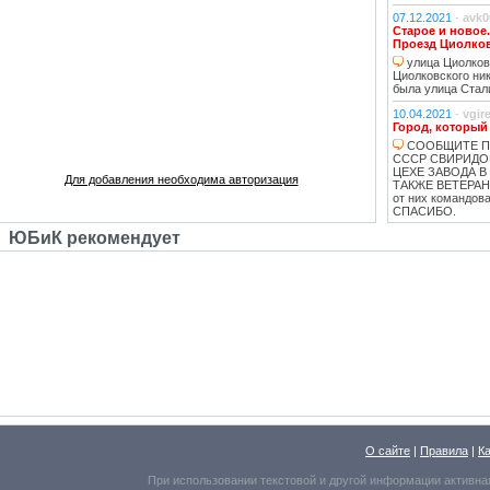
07.12.2021
-
avk0
Старое и новое
Проезд Циолко
улица Циолковс
Циолковского ник
была улица Стал
10.04.2021
-
vgir
Город, который
СООБЩИТЕ П
СССР СВИРИДО
ЦЕХЕ ЗАВОДА В
Для добавления необходима авторизация
ТАКЖЕ ВЕТЕРАНЫ
от них командо
СПАСИБО.
ЮБиК рекомендует
10.04.2021
-
vgir
Как появился Ю
строительства 
ВСЕ ЧТО НАП
КРАВЦОВ ЗОЛОТ
ДРУГИЕ ЧЕЛОВЕК
СОВЕСТИ БОЛЬ
КАК УБИВАЛИ С
против улыбки КА
ГОРОДОК. ЖЕНА е
Прораб Василий
КГБ из 15 дома.
Дворкина В.Ф. 
СТРОИТЕЛЕЙ ИЗ
НЕСКОЛЬКО тонн
ТОНН ) КУПИЛИ
О сайте
|
Правила
|
К
БУТЫЛОВ ВИНА. 
прихода фашизма
угрожали приконч
При использовании текстовой и другой информации активна