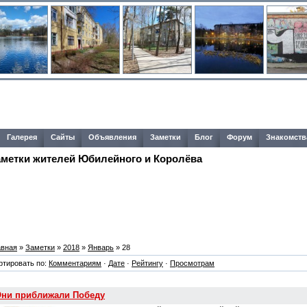
Галерея
Сайты
Объявления
Заметки
Блог
Форум
Знакомств
аметки жителей Юбилейного и Королёва
авная
»
Заметки
»
2018
»
Январь
»
28
ртировать по:
Комментариям
·
Дате
·
Рейтингу
·
Просмотрам
ни приближали Победу