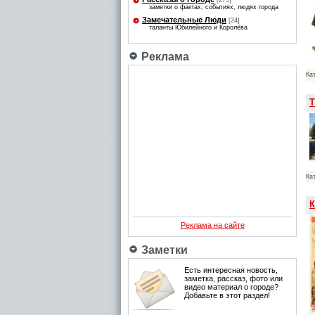
[275]
заметки о фактах, событиях, людях города
Замечательные Люди
[24]
таланты Юбилейного и Королёва
Реклама
Ка
Т
Ка
К
Реклама на сайте
Заметки
Есть интересная новость,
заметка, рассказ, фото или
видео материал о городе?
Добавьте в этот раздел!