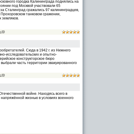
сковного городка Калининграда поднялись на
тоянии под Москвой участвовали 65
е за Сталинград сражались 97 калининградцев,
м Прохоровском танковом сражении,
х земляков.
 (0)
зобретателей. Сюда в 1942 г. из Нижнего
чно-исследовательских и опытно-
лерийское конструкторское бюро
 выбрали часть территории эвакуированного
 (0)
Отечественной войне. Находясь всего в
л напряжённой жизнью в условиях военного