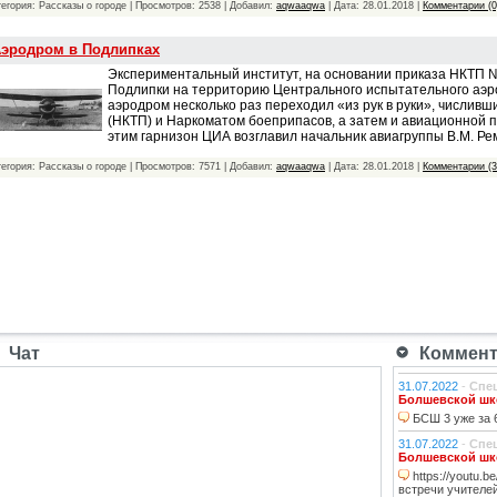
тегория: Рассказы о городе | Просмотров: 2538 | Добавил:
aqwaaqwa
| Дата:
28.01.2018
|
Комментарии (0
эродром в Подлипках
Экспериментальный институт, на основании приказа НКТП №
Подлипки на территорию Центрального испытательного аэро
аэродром несколько раз переходил «из рук в руки», числи
(НКТП) и Наркоматом боеприпасов, а затем и авиационной
этим гарнизон ЦИА возглавил начальник авиагруппы В.М. Ре
тегория: Рассказы о городе | Просмотров: 7571 | Добавил:
aqwaaqwa
| Дата:
28.01.2018
|
Комментарии (3
Чат
Коммента
31.07.2022
-
Спе
Болшевской шко
БСШ 3 уже за 6
31.07.2022
-
Спе
Болшевской шко
https://youtu.
встречи учителей