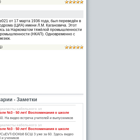
)
021 от 17 марта 1936 года, был переведён в
дрома (ЦИА) имени Л.М. Кагановича. Этот
вшись за Наркоматом тяжёлой промышленности
 промышленности (НКАП). Одновременно с
мезюк.
1)
рии - Заметки
циалисты кабельного эл
ле №3 - 50 лет! Воспоминания о школе
0. На видео встреча учителей и выпускников
циалисты кабельного эл
ле №3 - 50 лет! Воспоминания о школе
be/CuEVTrDOKb8 БСШ 3 уже за 60. Здесь видео
 и учеников