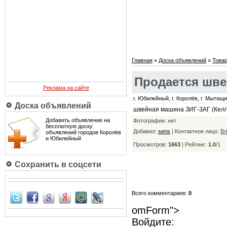
Главная
»
Доска объявлений
»
Товар
Продается шв
Реклама на сайте
г. Юбилейный, г. Королёв, г. Мытищи,
Доска объявлений
швейная машина ЗИГ-ЗАГ (Келл
Добавить объявление на
Фотографии: нет
бесплатную доску
Добавил:
sens
|
Контактное лицо:
Вл
объявлений городов Королёв
и Юбилейный
Просмотров:
1663
|
Рейтинг:
1.0
/
1
Сохранить в соцсети
Всего комментариев:
0
omForm">
Войдите: