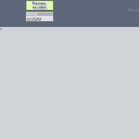
При ис
>