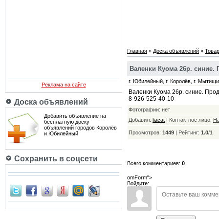
Главная
»
Доска объявлений
»
Товар
Валенки Куома 26р. синие.
г. Юбилейный, г. Королёв, г. Мытищи, 
Реклама на сайте
Валенки Куома 26р. синие. Прода
8-926-525-40-10
Доска объявлений
Фотографии: нет
Добавить объявление на
Добавил:
liacat
|
Контактное лицо:
Н
бесплатную доску
объявлений городов Королёв
Просмотров:
1449
|
Рейтинг:
1.0
/
1
и Юбилейный
Сохранить в соцсети
Всего комментариев:
0
omForm">
Войдите: