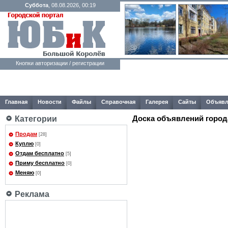
Суббота
, 08.08.2026, 00:19
Кнопки авторизации / регистрации
Главная
Новости
Файлы
Справочная
Галерея
Сайты
Объявл
Доска объявлений город
Категории
Продам
[28]
Куплю
[0]
Отдам бесплатно
[5]
Приму бесплатно
[0]
Меняю
[0]
Реклама