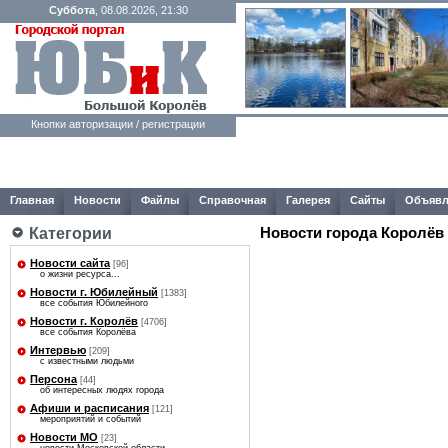
Суббота
, 08.08.2026, 21:30
Кнопки авторизации / регистрации
Главная
Новости
Файлы
Справочная
Галерея
Сайты
Объявл
Новости города Королёв
Категории
Новости сайта
[96]
о жизни ресурса...
Новости г. Юбилейный
[1383]
все события Юбилейного
Новости г. Королёв
[4706]
все события Королёва
Интервью
[209]
с известными людьми
Персона
[44]
об интересных людях города
Афиши и расписания
[121]
мероприятий и событий
Новости МО
[23]