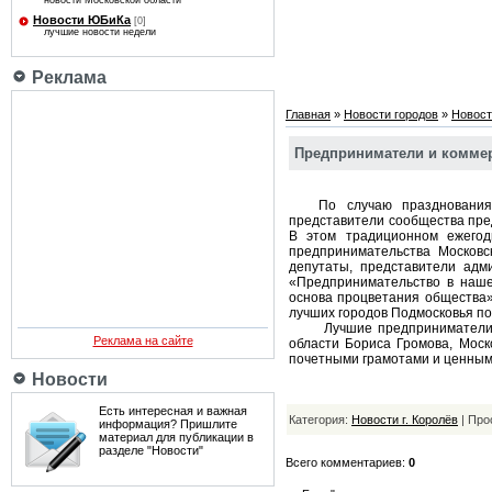
новости Московской области
Новости ЮБиКа
[0]
лучшие новости недели
Реклама
Главная
»
Новости городов
»
Новост
Предприниматели и коммер
По случаю празднования Дн
представители сообщества пре
В этом традиционном ежегод
предпринимательства Московс
депутаты, представители адм
«Предпринимательство в наше
основа процветания общества»
лучших городов Подмосковья по
Лучшие предприниматели и к
Реклама на сайте
области Бориса Громова, Моск
почетными грамотами и ценным
Новости
Есть интересная и важная
Категория:
Новости г. Королёв
| Про
информация? Пришлите
материал для публикации в
разделе "Новости"
Всего комментариев:
0