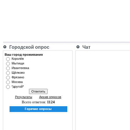
Городской опрос
Чат
Ваш город проживания
Королёв
Мытищи
Ивантеевка
Щёлково
Фрязино
Москва
*другой*
Результаты
Архив опросов
Всего ответов:
1124