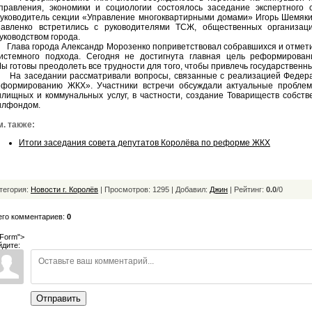
правления, экономики и социологии состоялось заседание экспертного
уководитель секции «Управление многоквартирными домами» Игорь Шемяк
авленко встретились с руководителями ТСЖ, общественных организа
уководством города.
лава города Александр Морозенко поприветствовал собравшихся и отмет
истемного подхода. Сегодня не достигнута главная цель реформирова
ы готовы преодолеть все трудности для того, чтобы привлечь государствен
а заседании рассматривали вопросы, связанные с реализацией Федерал
еформированию ЖКХ». Участники встречи обсуждали актуальные пробле
илищных и коммунальных услуг, в частности, создание Товариществ собст
илфондом.
. также:
Итоги заседания совета депутатов Королёва по реформе ЖКХ
тегория:
Новости г. Королёв
| Просмотров: 1295 | Добавил:
Джин
|
Рейтинг:
0.0
/
0
его комментариев:
0
Form">
йдите:
Отправить