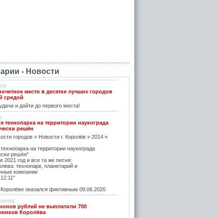
рии - Новости
esl
почетное место в десятке лучших городов
й средой
дачи и дойти до первого места!
s
я технопарка на территории наукограда
чески решён
ости городов » Новости г. Королёв » 2014 »
 технопарка на территории наукограда
ески решён"
е 2021 год и все та же песня:
олева: технопарк, планетарий и
чные компании
12:11"
оролёве оказался фиктивным 09.06.2020
konng
ионов рублей не выплатили 700
жников Королёва