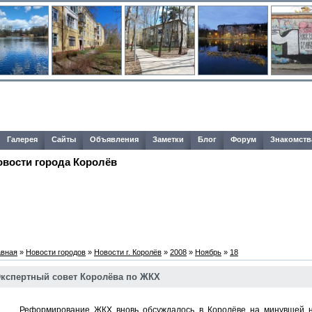
Галерея
Сайты
Объявления
Заметки
Блог
Форум
Знакомств
овости города Королёв
авная
»
Новости городов
»
Новости г. Королёв
»
2008
»
Ноябрь
»
18
кспертный совет Королёва по ЖКХ
еформирование ЖКХ вновь обсуждалось в Королёве на минувшей неде