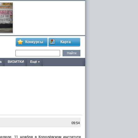
Конкурсы
Карта
а
ВИЗИТКИ
Ещё +
09:54
ле. 11 ноября в Королёвском институте