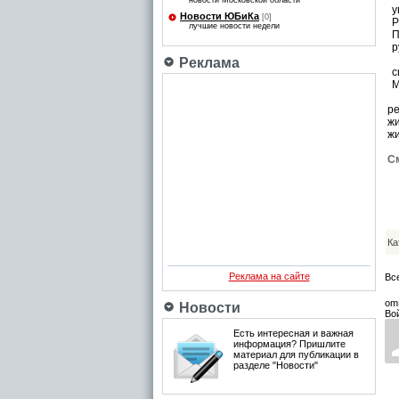
новости Московской области
у
Новости ЮБиКа
[0]
Р
лучшие новости недели
П
р
Г
Реклама
с
М
Н
р
ж
ж
См
Ка
Реклама на сайте
Вс
om
Новости
Во
Есть интересная и важная
информация? Пришлите
материал для публикации в
разделе "Новости"