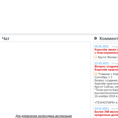
Чат
Коммента
09.05.2021
-
serg
Королёв занял 
с благоприятно
Круто! Желаю у
12.03.2021
-
inva
Вопрос создани
Королёв практи
"Главная » Нов
Сентябрь » 3
Вопрос создания
Королёв практич
Круто! Сейчас уж
"Точки роста Кор
высокотехнологи
16 ноября 2018 в 
«ТЕХНОПАРК» в К
24.02.2021
-
petr
Более 348 милл
кредитных дол
Для добавления необходима авторизация