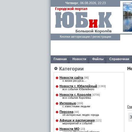
Четверг
, 06.08.2026, 22:23
Кнопки авторизации / регистрации
Главная
Новости
Файлы
Справочная
Н
Категории
Новости сайта
[96]
о жизни ресурса...
Новости г. Юбилейный
[1383]
все события Юбилейного
Новости г. Королёв
[4706]
все события Королёва
Интервью
[209]
с известными людьми
Гл
Персона
[44]
об интересных людях города
Э
Афиши и расписания
[121]
мероприятий и событий
Новости МО
[23]
Р