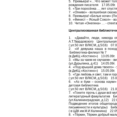
5. Премьера! «…Что может тольк
рождения писателя 17.05.09г. 
6. «Три поросёнка … лет спустя»
7. «Огниво» - волшебная сказка 
8. Премьера! «Белые ночи» (По 
9. «Финист – Ясный Сокол» - во
10. Читая «Онегина» … - спекта
Централизованная библиотечн
1. «Давайте, люди, никогда 
А.Т.Твардовского Центральная
( ул.50 лет ВЛКСМ, д.5/16) 07.0
2. «И девушка наша в поход
Библиотека-филиал № 7
(в ДиКЦ «Костино») 13.05.09г. 
3. «Мы за чаем не скучаем» -
(ул.Дурылина, д.41) 14.05.09г.
4. «Под крышей дома твоего» 
(в ДиКЦ «Костино») 15.05.09г. 
5. «Где любовь и свет, там и 
( ул.50 лет ВЛКСМ, д.5/16) 15.0
6. «Аз и буки – основа наук
детская библиотека
( ул.50 лет ВЛКСМ, д.5/16) 21.0
7. «Гоните прочь с души всё му
литературный факультатив Би
(ул.Калининградская, д.12) 22.
Подведение итогов общегородс
письменности и культуры) Биб
( в ЦДК им.М.И.Калинина) 22.05
8. «Тёркин, Тёркин добрый ма