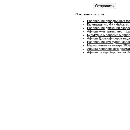
Отправить
Похожие новости:
Расписание праздничных мер
Календарь игр ФК «Чайка»(г
Расписание движения скоро
Афиша культурных мест Кор
Культурно-массовые меропри
Афиша Дома офицеров на де
Расписание культурно-массо
Мероприятия на январь 2009
Афиша Королёвского драмати
Афиша города Королёв на Н