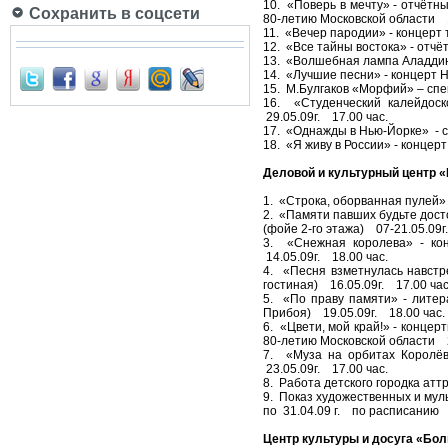
10. «Поверь в мечту» - отчётн
Сохранить в соцсети
80-летию Московской области 1
11. «Вечер пародии» - концерт
12. «Все тайны востока» - отч
13. «Волшебная лампа Аладдина
14. «Лучшие песни» - концерт 
15. М.Булгаков «Морфий» – спе
16. «Студенческий калейдос
29.05.09г. 17.00 час.
17. «Однажды в Нью-Йорке» - с
18. «Я живу в России» - концер
Деловой и культурный центр 
1. «Строка, оборванная пулей»
2. «Памяти павших будьте дост
(фойе 2-го этажа) 07-21.05.09г
3. «Снежная королева» - кон
14.05.09г. 18.00 час.
4. «Песня взметнулась навстр
гостиная) 16.05.09г. 17.00 час
5. «По праву памяти» - литер
Прибоя) 19.05.09г. 18.00 час.
6. «Цвети, мой край!» - конце
80-летию Московской области 2
7. «Муза на орбитах Королёв
23.05.09г. 17.00 час.
8. Работа детского городка ат
9. Показ художественных и мул
по 31.04.09 г. по расписанию
Центр культуры и досуга «Бо