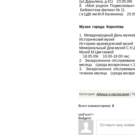
(ул.Дурылина, д.41) 23.05.09г.
9. «Моё родное Подмосковье» 
Библиотека-филиал № 11
( в ЦДК им.М.И.Калинина) 25.05
Музеи города Королёва
1. Международный День музеев
Исторический музей
Историко-краеведческий музей
Мемориальный Дом-музей С.Н.
Музей М.Цветаевой
18.05.09г. 10.00-18.00 час.
2. Экскурсионное обслуживани
месяца (среда-воскресенье с 10
3. Экскурсионное обслужива
течение месяца (среда-воскресе
Категория:
Афиши и расписания
| П
Всего комментариев:
0
omForm">
Войдите: