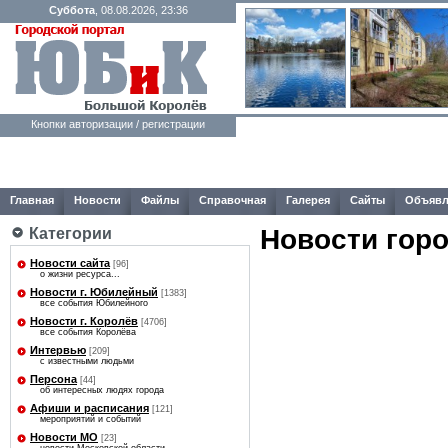
Суббота
, 08.08.2026, 23:36
Кнопки авторизации / регистрации
Главная
Новости
Файлы
Справочная
Галерея
Сайты
Объявл
Новости гор
Категории
Новости сайта
[96]
о жизни ресурса...
Новости г. Юбилейный
[1383]
все события Юбилейного
Новости г. Королёв
[4706]
все события Королёва
Интервью
[209]
с известными людьми
Персона
[44]
об интересных людях города
Афиши и расписания
[121]
мероприятий и событий
Новости МО
[23]