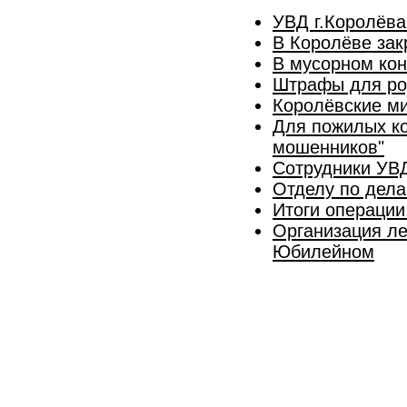
УВД г.Королёва
В Королёве зак
В мусорном ко
Штрафы для род
Королёвские м
Для пожилых ко
мошенников"
Сотрудники УВД
Отделу по дела
Итоги операции
Организация ле
Юбилейном