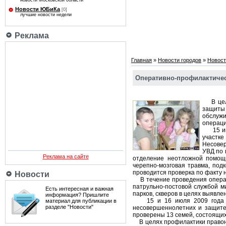
новости Московской области
Новости ЮБиКа
[0]
лучшие новости недели
Реклама
Главная
»
Новости городов
»
Новост
Оперативно-профилактичес
В целя
защиты
обслужи
операци
15 июл
участке
Несовер
УВД по 
Реклама на сайте
отделение неотложной помощ
черепно-мозговая травма, под
проводится проверка по факту
Новости
В течение проведения операт
патрульно-постовой службой м
Есть интересная и важная
парков, скверов в целях выяв
информация? Пришлите
15 и 16 июля 2009 года пр
материал для публикации в
разделе "Новости"
несовершеннолетних и защите 
проверены 13 семей, состоящих
В целях профилактики правона