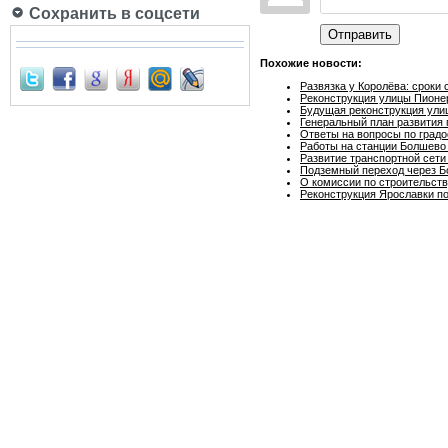
Сохранить в соцсети
Отправить
Похожие новости:
Развязка у Королёва: сроки
Реконструкция улицы Пионе
Будущая реконструкция ули
Генеральный план развития 
Ответы на вопросы по градо
Работы на станции Болшево 
Развитие транспортной сети
Подземный переход через Б
О комиссии по строительств
Реконструкция Ярославки по