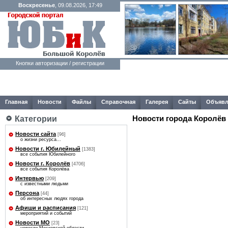
Воскресенье
, 09.08.2026, 17:49
Кнопки авторизации / регистрации
Главная
Новости
Файлы
Справочная
Галерея
Сайты
Объявл
Новости города Королёв
Категории
Новости сайта
[96]
о жизни ресурса...
Новости г. Юбилейный
[1383]
все события Юбилейного
Новости г. Королёв
[4706]
все события Королёва
Интервью
[209]
с известными людьми
Персона
[44]
об интересных людях города
Афиши и расписания
[121]
мероприятий и событий
Новости МО
[23]