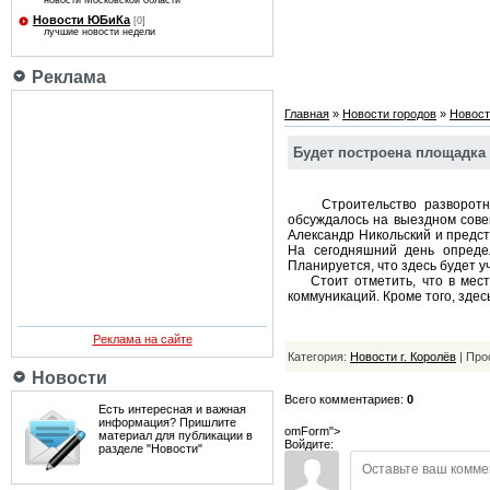
новости Московской области
Новости ЮБиКа
[0]
лучшие новости недели
Реклама
Главная
»
Новости городов
»
Новост
Будет построена площадка
Строительство разворотного
обсуждалось на выездном сов
Александр Никольский и предст
На сегодняшний день опреде
Планируется, что здесь будет у
Стоит отметить, что в месте
коммуникаций. Кроме того, здес
Реклама на сайте
Категория:
Новости г. Королёв
| Про
Новости
Всего комментариев:
0
Есть интересная и важная
информация? Пришлите
omForm">
материал для публикации в
Войдите:
разделе "Новости"