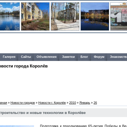
Галерея
Сайты
Объявления
Заметки
Блог
Форум
Знакомств
овости города Королёв
авная
»
Новости городов
»
Новости г. Королёв
»
2010
»
Январь
»
26
троительство и новые технологии в Королёве
Подготовка к празднованию 65-летия Победы в Вел