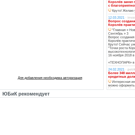
Королёв занял 
с благоприятно
Круто! Желаю у
12.03.2021
-
inva
Вопрос создани
Королёв практи
"Главная » Нов
Сентябрь » 3
Вопрос создания
Королёв практич
Круто! Сейчас уж
"Точки роста Кор
высокотехнологи
16 ноября 2018 в 
«ТЕХНОПАРК» в К
24.02.2021
-
petr
Более 348 милл
кредитных дол
Для добавления необходима авторизация
Интересная инф
можно оформить
Москве https://ww
тему нашла, кре
ЮБиК рекомендует
кстати, погашаю 
20.02.2021
-
oppo
Недвижимость К
Недвижимость 
вложений, в свя
роботы с ней, на
за вас
14.02.2021
-
Lad
В ближайшее вр