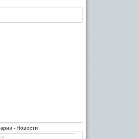
рии - Новости
esl