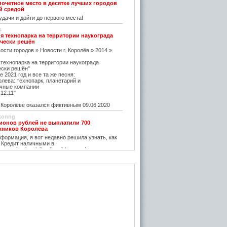
почетное место в десятке лучших городов
й средой
дачи и дойти до первого места!
s
я технопарка на территории наукограда
чески решён
ости городов » Новости г. Королёв » 2014 »
 технопарка на территории наукограда
ески решён"
е 2021 год и все та же песня:
олева: технопарк, планетарий и
чные компании
12:11"
оролёве оказался фиктивным 09.06.2020
konng
ионов рублей не выплатили 700
жников Королёва
ормация, я вот недавно решила узнать, как
 Кредит наличными в
w.vostbank.ru/client/credit/ тут информацию в
дит такой я оформила на выгодных условиях,
его частями с зарплаты теперь
rtuner20050
оролёва - ситуация на рынке жилья
остается одним из самых надежных
зи с этим появляется множество сервисов для
пример https://m2.ru Много ступеней сделают
oga
емя планируется возведение наземного