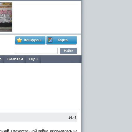
Конкурсы
Карта
а
ВИЗИТКИ
Ещё +
14:48
икой Отечественной войне обсуждалась на