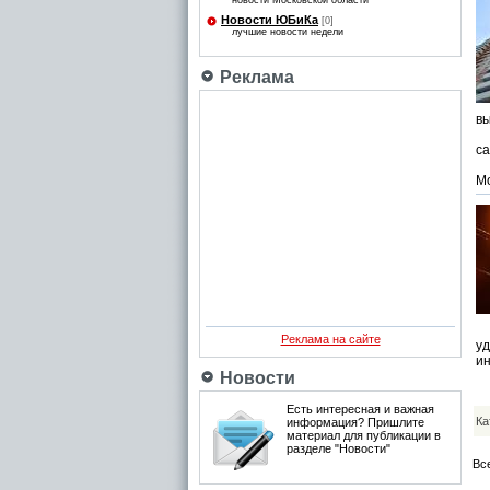
новости Московской области
Новости ЮБиКа
[0]
лучшие новости недели
Реклама
вы
В 
са
Р
Мо
О
Реклама на сайте
уд
и
Новости
Есть интересная и важная
Ка
информация? Пришлите
материал для публикации в
разделе "Новости"
Вс