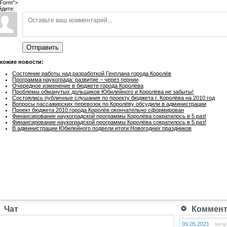
Form">
йдите:
Отправить
хожие новости:
Состояние работы над разработкой Генплана города Королёв
Программа наукограда: развитие – через тернии
Очередное изменение в бюджете города Королёва
Проблемы обманутых дольщиков Юбилейного и Королёва не забыты!
Состоялись публичные слушания по проекту бюджета г. Королёва на 2010 год
Вопросы пассажирских перевозок по Королёву обсудили в администрации
Проект бюджета 2010 города Королёв окончательно сформирован
Финансирование наукоградской программы Королёва сократилось в 5 раз!
Финансирование наукоградской программы Королёва сократилось в 5 раз!
В администрации Юбилейного подвели итоги Новогодних праздников
Чат
Коммента
09.05.2021
-
serg