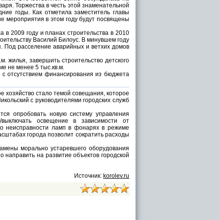
аря. Торжества в честь этой знаменательной
ние годы. Как отметила заместитель главы
ие мероприятия в этом году будут посвящены
 в 2009 году и планах строительства в 2010
оительству Василий Билоус. В минувшем году
я. Под расселение аварийных и ветхих домов
м. жилья, завершить строительство детского
е не менее 5 тыс.кв.м.
и с отсутствием финансирования из бюджета
 хозяйство стало темой совещания, которое
икольский с руководителями городских служб
ся опробовать новую систему управления
/выключать освещение в зависимости от
 о неисправности ламп в фонарях в режиме
масштабах города позволит сократить расходы
замены морально устаревшего оборудования
о направить на развитие объектов городской
Источник:
korolev.ru