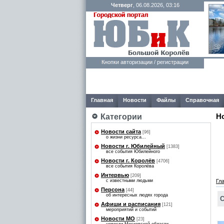
Четверг
, 06.08.2026, 03:16
Кнопки авторизации / регистрации
Главная
Новости
Файлы
Справочная
Н
Категории
Новости сайта
[96]
о жизни ресурса...
Новости г. Юбилейный
[1383]
все события Юбилейного
Новости г. Королёв
[4706]
все события Королёва
Интервью
[209]
с известными людьми
Гл
Персона
[44]
об интересных людях города
С
Афиши и расписания
[121]
мероприятий и событий
Новости МО
[23]