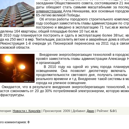
заседании Общественного совета, состоявшемся 21 янв
даты обещают стать самыми масштабными за послед
администрации
Алла Ненашева, все основные городск
65-летию великой Победы.
Об итогах работы городского строительного комплекса
году сообщил заместитель главы администрации по стр
построено и введено в эксплуатацию 71 тыс.кв.м жиль
делены 164 квартиры, общей площадью более 10 тыс.кв.м.
2010 году планируется построить и сдать в эксплуатацию более 38тыс. кв.
да на 250 мест в мкр. Тектильщик, расселить ветхие и аварийные дома в объем
еконструкция 1-й очереди ул. Пионерской перенесена на 2011 год в связ
сковской области.
Внедрение энергосберегающих технологий в городское
провёл заместитель главы администрации Александр Н
и организаций.
В 2010 году на одной из улиц города планирует
освещением. Она позволит диспетчеру включать 
продолжительности светового дня, получать сигналы
реального времени и т.д. Внедрение такой системы в 
города на уличное освещение.
жидается, что в результате внедрения энергосберегающих технологий, 
астся сэкономить от 20 до 30% потребляемой электроэнергии, которую можн
нфраструктуры.
тегория:
Новости г. Королёв
| Просмотров: 2009 | Добавил:
Джин
|
Рейтинг:
5.0
/
1
его комментариев:
0